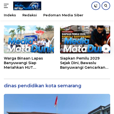
Indeks
Redaksi
Pedoman Media Siber
Langsung
ke
konten
«
»
Warga Binaan Lapas
Siapkan Pemilu 2029
Banyuwangi Siap
Sejak Dini, Bawaslu
Meriahkan HUT
Banyuwangi Gencarkan
Kemerdekaan RI Ke-81
Edukasi Demokrasi dan
dengan Berbagai
Penguatan SDM
Perlombaan
dinas pendidikan kota semarang