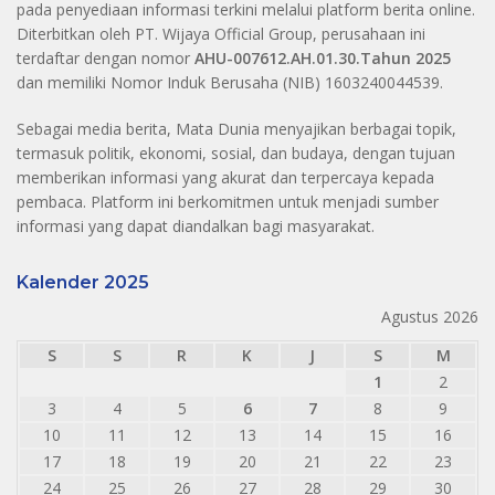
pada penyediaan informasi terkini melalui platform berita online.
Diterbitkan oleh PT. Wijaya Official Group, perusahaan ini
terdaftar dengan nomor
AHU-007612.AH.01.30.Tahun 2025
dan memiliki Nomor Induk Berusaha (NIB) 1603240044539.
Sebagai media berita, Mata Dunia menyajikan berbagai topik,
termasuk politik, ekonomi, sosial, dan budaya, dengan tujuan
memberikan informasi yang akurat dan terpercaya kepada
pembaca. Platform ini berkomitmen untuk menjadi sumber
informasi yang dapat diandalkan bagi masyarakat.
Kalender 2025
Agustus 2026
S
S
R
K
J
S
M
1
2
3
4
5
6
7
8
9
10
11
12
13
14
15
16
17
18
19
20
21
22
23
24
25
26
27
28
29
30