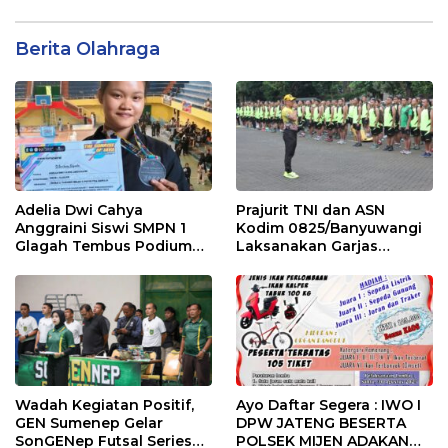
Berita Olahraga
Adelia Dwi Cahya
Prajurit TNI dan ASN
Anggraini Siswi SMPN 1
Kodim 0825/Banyuwangi
Glagah Tembus Podium
Laksanakan Garjas
The Sunrise of Java Silat
Periodik I Tahun 2026
Championship 1
Wadah Kegiatan Positif,
Ayo Daftar Segera : IWO I
GEN Sumenep Gelar
DPW JATENG BESERTA
SonGENep Futsal Series
POLSEK MIJEN ADAKAN