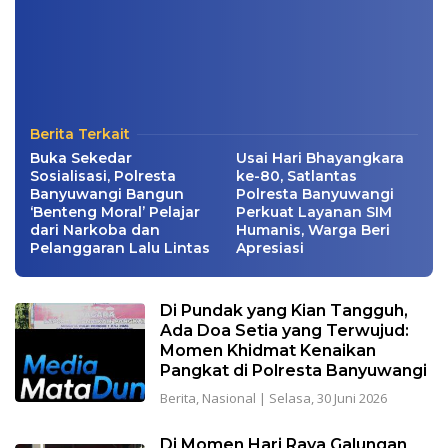
Berita Terkait
Buka Sekedar
Usai Hari Bhayangkara
Sosialisasi, Polresta
ke-80, Satlantas
Banyuwangi Bangun
Polresta Banyuwangi
‘Benteng Moral’ Pelajar
Perkuat Layanan SIM
dari Narkoba dan
Humanis, Warga Beri
Pelanggaran Lalu Lintas
Apresiasi
Di Pundak yang Kian Tangguh,
Ada Doa Setia yang Terwujud:
Momen Khidmat Kenaikan
Pangkat di Polresta Banyuwangi
Berita
,
Nasional
|
Selasa, 30 Juni 2026
Di Momen Hari Raya Galungan