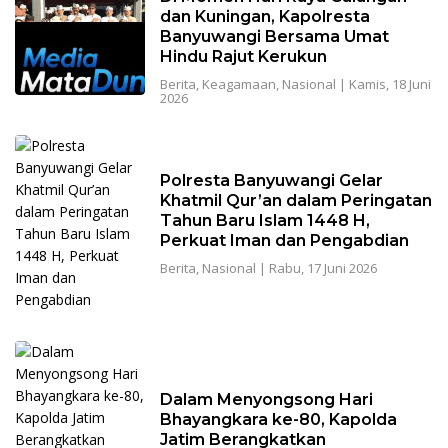
dan Kuningan, Kapolresta
Banyuwangi Bersama Umat
Hindu Rajut Kerukun
Berita
,
Keagamaan
,
Nasional
|
Kamis, 18 Juni
2026
Polresta Banyuwangi Gelar
Khatmil Qur’an dalam Peringatan
Tahun Baru Islam 1448 H,
Perkuat Iman dan Pengabdian
Berita
,
Nasional
|
Rabu, 17 Juni 2026
Dalam Menyongsong Hari
Bhayangkara ke-80, Kapolda
Jatim Berangkatkan