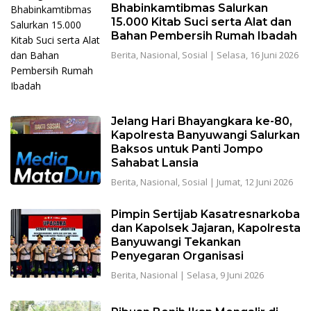
Bhabinkamtibmas Salurkan
15.000 Kitab Suci serta Alat dan
Bahan Pembersih Rumah Ibadah
Berita
,
Nasional
,
Sosial
|
Selasa, 16 Juni 2026
Jelang Hari Bhayangkara ke-80,
Kapolresta Banyuwangi Salurkan
Baksos untuk Panti Jompo
Sahabat Lansia
Berita
,
Nasional
,
Sosial
|
Jumat, 12 Juni 2026
Pimpin Sertijab Kasatresnarkoba
dan Kapolsek Jajaran, Kapolresta
Banyuwangi Tekankan
Penyegaran Organisasi
Berita
,
Nasional
|
Selasa, 9 Juni 2026