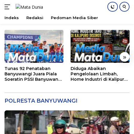
Indeks
Redaksi
Pedoman Media Siber
Langsung
ke
konten
«
»
Tunas 92 Penataban
Diduga Abaikan
Banyuwangi Juara Piala
Pengelolaan Limbah,
Soeratin PSSI Banyuwangi
Home Industri di Kalipuro
2026 Kategori U-13
Dikeluhkan Warga: Bau
Menyengat hingga Suara
Mesin di Malam Hari
POLRESTA BANYUWANGI