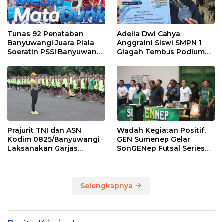
Tunas 92 Penataban
Adelia Dwi Cahya
Banyuwangi Juara Piala
Anggraini Siswi SMPN 1
Soeratin PSSI Banyuwangi
Glagah Tembus Podium
2026 Kategori U-13
The Sunrise of Java Silat
Championship 1
Prajurit TNI dan ASN
Wadah Kegiatan Positif,
Kodim 0825/Banyuwangi
GEN Sumenep Gelar
Laksanakan Garjas
SonGENep Futsal Series
Periodik I Tahun 2026
Bupati Cup 2026
Selengkapnya