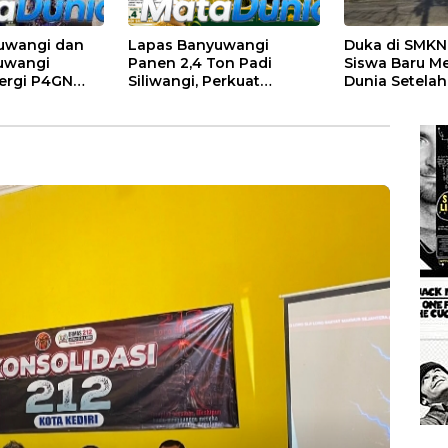
uwangi dan
Lapas Banyuwangi
Duka di SMKN 
uwangi
Panen 2,4 Ton Padi
Siswa Baru M
nergi P4GN
Siliwangi, Perkuat
Dunia Setelah
ensi
Ketahanan Pangan
Apel Pagi Sek
Nasional