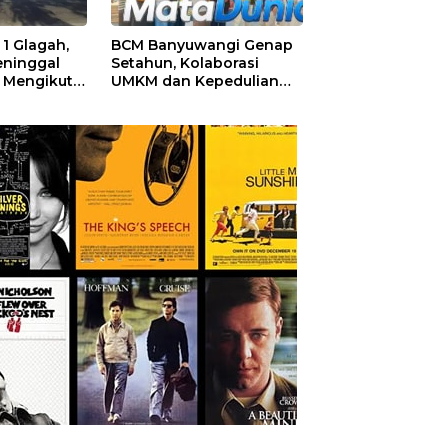
1 Glagah,
BCM Banyuwangi Genap
eninggal
Setahun, Kolaborasi
 Mengikuti
UMKM dan Kepedulian
olah
Sosial Warnai Perayaan
Anniversary