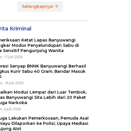
MEMPERINGATI HUT
Selengkapnya
RI KE 80
ita Kriminal
eriksaan Ketat Lapas Banyuwangi
gkar Modus Penyelundupan Sabu di
a Sensitif Pengunjung Wanita
, 17 Juli 2026
rasi Senyap BNNK Banyuwangi Berhasil
gkus Kurir Sabu 40 Gram, Bandar Masuk
O
s, 16 Juli 2026
alkan Modus Lempar dari Luar Tembok,
as Banyuwangi Sita Lebih dari 20 Paket
uga Narkoba
, 6 Juli 2026
uga Lakukan Pemerkosaan, Pemuda Asal
iayu Dilaporkan ke Polisi; Upaya Mediasi
ujung Alot