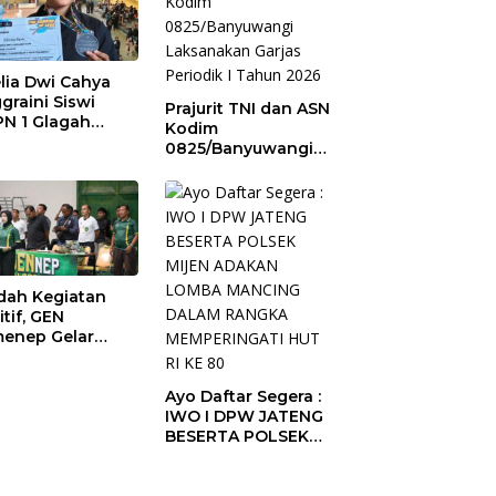
lia Dwi Cahya
graini Siswi
Prajurit TNI dan ASN
N 1 Glagah
Kodim
bus Podium The
0825/Banyuwangi
ise of Java Silat
Laksanakan Garjas
mpionship 1
Periodik I Tahun
2026
ah Kegiatan
itif, GEN
enep Gelar
GENep Futsal
ies Bupati Cup
Ayo Daftar Segera :
6
IWO I DPW JATENG
BESERTA POLSEK
MIJEN ADAKAN
LOMBA MANCING
DALAM RANGKA