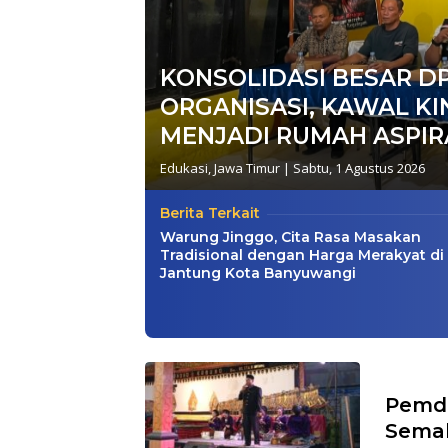
KONSOLIDASI BESAR DP
ORGANISASI, KAWAL KI
MENJADI RUMAH ASPIR
Edukasi
,
Jawa Timur
|
Sabtu, 1 Agustus 2026
Berita Terkait
Warung Jinggo, Cita Rasa Masakan
Tradisional dengan Harga Merakyat di
Jantung Kota Banyuwangi
Pemde
Semal