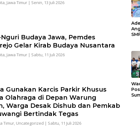
ita
,
Jawa Timur
|
Senin, 13 Juli 2026
Ade
Ang
SMP
-Nguri Budaya Jawa, Pemdes
Tem
ejo Gelar Kirab Budaya Nusantara
Sunr
Cha
ita
,
Jawa Timur
|
Sabtu, 11 Juli 2026
Wad
a Gunakan Karcis Parkir Khusus
Pos
Sum
a Olahraga di Depan Warung
Son
, Warga Desak Dishub dan Pemkab
Ser
202
wangi Bertindak Tegas
a Timur
,
Uncategorized
|
Sabtu, 11 Juli 2026