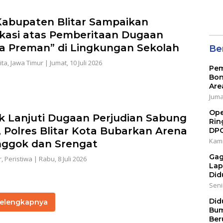
abupaten Blitar Sampaikan
fikasi atas Pemberitaan Dugaan
a Preman” di Lingkungan Sekolah
Ber
ita
,
Jawa Timur
|
Jumat, 10 Juli 2026
Pem
Bon
Are
Jumat
Ope
k Lanjuti Dugaan Perjudian Sabung
Rin
 Polres Blitar Kota Bubarkan Arena
DP
Kami
nggok dan Srengat
Gag
r
,
Peristiwa
|
Rabu, 8 Juli 2026
Lap
Did
Senin
Did
elengkapnya
Bum
Ber