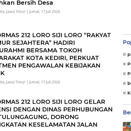
hkan Bersih Desa
ita
,
Jawa Timur
|
Jumat, 17 Juli 2026
RMAS 212 LORO SIJI LORO “RAKYAT
Po
UR SEJAHTERA” HADIRI
TURAHMI BERSAMA TOKOH
p
ARAKAT KOTA KEDIRI, PERKUAT
P
TMEN PENGAWALAN KEBIJAKAN
IK
P
ita
,
Jawa Timur
|
Jumat, 17 Juli 2026
b
K
RMAS 212 LORO SIJI LORO GELAR
ENSI DENGAN DINAS PERHUBUNGAN
Be
 TULUNGAGUNG, DORONG
NGKATAN KESELAMATAN JALAN