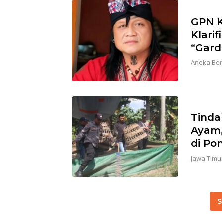
GPN K
Klari
“Gard
Aneka Ber
Tinda
Ayam,
di Po
Jawa Timu
S