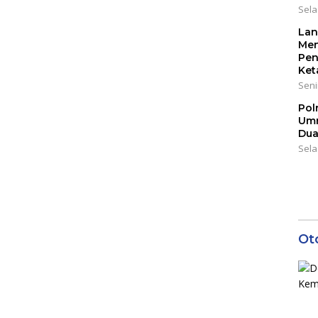
Sela
Lan
Men
Pen
Ket
Seni
Pol
Umr
Dua
Sela
Ot