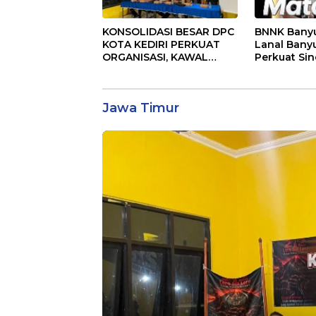
KONSOLIDASI BESAR DPC
BNNK Bany
KOTA KEDIRI PERKUAT
Lanal Bany
ORGANISASI, KAWAL
Perkuat Si
KINERJA PEMERINTAH,
Melalui Aud
DAN SIAP MENJADI
RUMAH ASPIRASI
Jawa Timur
MASYARAKAT