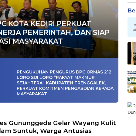
Be
C KOTA KEDIRI PERKUAT
I
b
NERJA PEMERINTAH, DAN SIAP
ASI MASYARAKAT
PENGUKUHAN PENGURUS DPC ORMAS 212
LORO SIJI LORO “RAKYAT MAKMUR
SEJAHTERA” KABUPATEN TRENGGALEK,
PERKUAT KOMITMEN PENGABDIAN KEPADA
MASYARAKAT
s Gununggede Gelar Wayang Kulit
am Suntuk, Warga Antusias