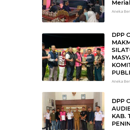
Meria
Aneka Ber
DPP O
MAKM
SILA
MASY
KOMI
PUBL
Aneka Ber
DPP O
AUDI
KAB.
PENI