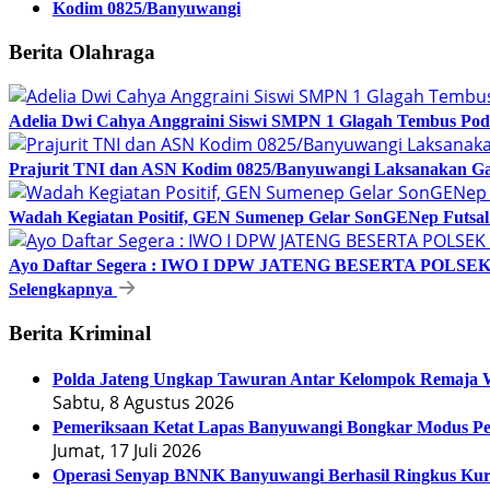
Kodim 0825/Banyuwangi
Berita Olahraga
Adelia Dwi Cahya Anggraini Siswi SMPN 1 Glagah Tembus Podi
Prajurit TNI dan ASN Kodim 0825/Banyuwangi Laksanakan Gar
Wadah Kegiatan Positif, GEN Sumenep Gelar SonGENep Futsal 
Ayo Daftar Segera : IWO I DPW JATENG BESERTA P
Selengkapnya
Berita Kriminal
Polda Jateng Ungkap Tawuran Antar Kelompok Remaja W
Sabtu, 8 Agustus 2026
Pemeriksaan Ketat Lapas Banyuwangi Bongkar Modus Pen
Jumat, 17 Juli 2026
Operasi Senyap BNNK Banyuwangi Berhasil Ringkus Ku