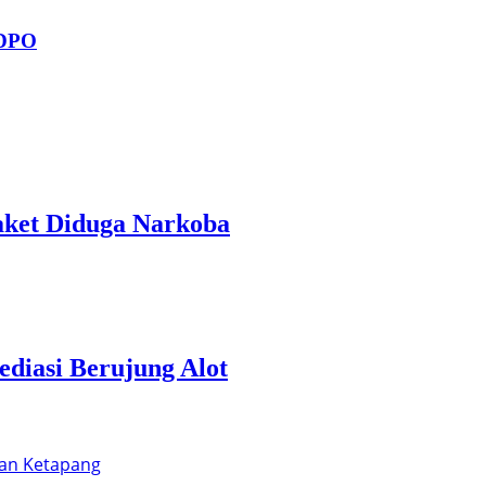
 DPO
aket Diduga Narkoba
diasi Berujung Alot