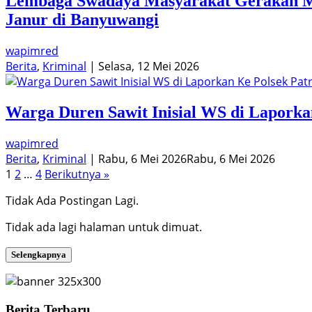
Lembaga Swadaya Masyarakat Gerakan Ma
Janur di Banyuwangi
wapimred
Berita
,
Kriminal
|
Selasa, 12 Mei 2026
Warga Duren Sawit Inisial WS di Laporka
wapimred
Berita
,
Kriminal
|
Rabu, 6 Mei 2026
Rabu, 6 Mei 2026
Paginasi
1
2
…
4
Berikutnya »
pos
Tidak Ada Postingan Lagi.
Tidak ada lagi halaman untuk dimuat.
Selengkapnya
Berita Terbaru