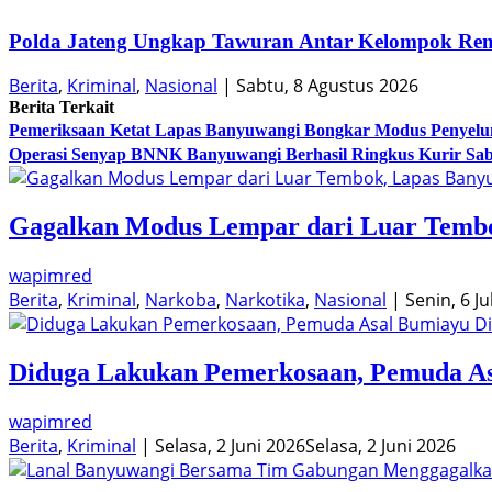
Polda Jateng Ungkap Tawuran Antar Kelompok Rem
Berita
,
Kriminal
,
Nasional
|
Sabtu, 8 Agustus 2026
Berita Terkait
Pemeriksaan Ketat Lapas Banyuwangi Bongkar Modus Penyelun
Operasi Senyap BNNK Banyuwangi Berhasil Ringkus Kurir S
Gagalkan Modus Lempar dari Luar Tembok
wapimred
Berita
,
Kriminal
,
Narkoba
,
Narkotika
,
Nasional
|
Senin, 6 Ju
Diduga Lakukan Pemerkosaan, Pemuda Asa
wapimred
Berita
,
Kriminal
|
Selasa, 2 Juni 2026
Selasa, 2 Juni 2026