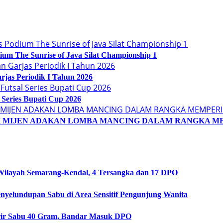
um The Sunrise of Java Silat Championship 1
jas Periodik I Tahun 2026
Series Bupati Cup 2026
OLSEK MIJEN ADAKAN LOMBA MANCING DALAM RANGKA M
ilayah Semarang-Kendal, 4 Tersangka dan 17 DPO
yelundupan Sabu di Area Sensitif Pengunjung Wanita
rir Sabu 40 Gram, Bandar Masuk DPO