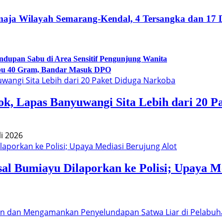
aja Wilayah Semarang-Kendal, 4 Tersangka dan 17
dupan Sabu di Area Sensitif Pengunjung Wanita
abu 40 Gram, Bandar Masuk DPO
, Lapas Banyuwangi Sita Lebih dari 20 P
li 2026
l Bumiayu Dilaporkan ke Polisi; Upaya Me