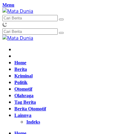
Langsung
Menu
ke
konten
Home
Berita
Kriminal
Politik
Otomotif
Olahraga
Tag Berita
Berita Otomotif
Lainnya
Indeks
Home