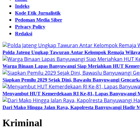
Indeks
Kode Etik Jurnalistik
Pedoman Media Siber
Privacy Policy
Redaksi
Polda Jateng Ungkap Tawuran Antar Kelompok Remaja Wilaya
Warga Binaan Lapas Banyuwangi Siap Meriahkan HUT Kemerd
Siapkan Pemilu 2029 Sejak Dini, Bawaslu Banyuwangi Gencar
Menyambut HUT Kemerdekaan RI Ke-81, Lapas Banyuwangi Me
Dari Mako Hingga Jalan Raya, Kapolresta Banyuwangi Hadir
Kriminal