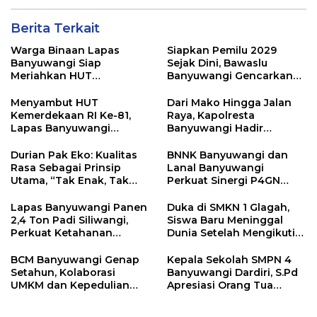
Berita Terkait
Warga Binaan Lapas
Siapkan Pemilu 2029
Banyuwangi Siap
Sejak Dini, Bawaslu
Meriahkan HUT
Banyuwangi Gencarkan
Kemerdekaan RI Ke-81
Edukasi Demokrasi dan
dengan Berbagai
Penguatan SDM
Menyambut HUT
Dari Mako Hingga Jalan
Perlombaan
Kemerdekaan RI Ke-81,
Raya, Kapolresta
Lapas Banyuwangi
Banyuwangi Hadir
Menggelar Aksi Sosial
Menjaga Kenyamanan
Donor Darah
dan Keselamatan
Durian Pak Eko: Kualitas
BNNK Banyuwangi dan
Masyarakat
Rasa Sebagai Prinsip
Lanal Banyuwangi
Utama, “Tak Enak, Tak
Perkuat Sinergi P4GN
Perlu Bayar”
Melalui Audensi
Lapas Banyuwangi Panen
Duka di SMKN 1 Glagah,
2,4 Ton Padi Siliwangi,
Siswa Baru Meninggal
Perkuat Ketahanan
Dunia Setelah Mengikuti
Pangan Nasional
Apel Pagi Sekolah
BCM Banyuwangi Genap
Kepala Sekolah SMPN 4
Setahun, Kolaborasi
Banyuwangi Dardiri, S.Pd
UMKM dan Kepedulian
Apresiasi Orang Tua
Sosial Warnai Perayaan
Pengantar Siswa, Setiap
Anniversary
Pagi Sambut Siswa di