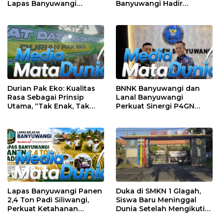
Lapas Banyuwangi
Banyuwangi Hadir
Menggelar Aksi Sosial
Menjaga Kenyamanan
Donor Darah
dan Keselamatan
Masyarakat
Durian Pak Eko: Kualitas
BNNK Banyuwangi dan
Rasa Sebagai Prinsip
Lanal Banyuwangi
Utama, “Tak Enak, Tak
Perkuat Sinergi P4GN
Perlu Bayar”
Melalui Audensi
Lapas Banyuwangi Panen
Duka di SMKN 1 Glagah,
2,4 Ton Padi Siliwangi,
Siswa Baru Meninggal
Perkuat Ketahanan
Dunia Setelah Mengikuti
Pangan Nasional
Apel Pagi Sekolah