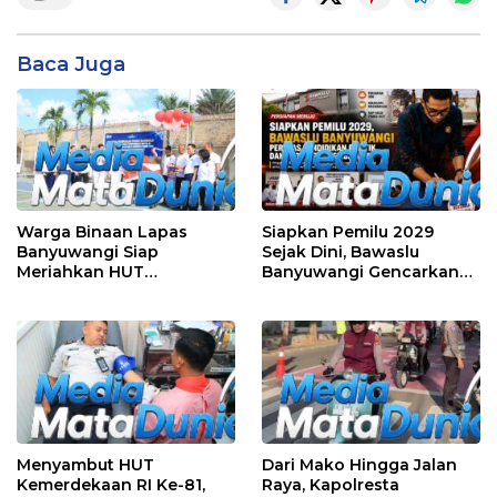
Baca Juga
Warga Binaan Lapas
Siapkan Pemilu 2029
Banyuwangi Siap
Sejak Dini, Bawaslu
Meriahkan HUT
Banyuwangi Gencarkan
Kemerdekaan RI Ke-81
Edukasi Demokrasi dan
dengan Berbagai
Penguatan SDM
Perlombaan
Menyambut HUT
Dari Mako Hingga Jalan
Kemerdekaan RI Ke-81,
Raya, Kapolresta