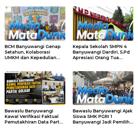
BCM Banyuwangi Genap
Kepala Sekolah SMPN 4
Setahun, Kolaborasi
Banyuwangi Dardiri, S.Pd
UMKM dan Kepedulian
Apresiasi Orang Tua
Sosial Warnai Perayaan
Pengantar Siswa, Setiap
Anniversary
Pagi Sambut Siswa di
Depan Gerbang Sekolah
Bawaslu Banyuwangi
Bawaslu Banyuwangi Ajak
Kawal Verifikasi Faktual
Siswa SMK PGRI 1
Pemutakhiran Data Partai
Banyuwangi Jadi Pemilih
Golkar
Cerdas Pada Pemilu 2029