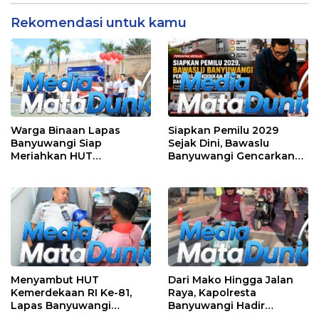
Depan Gerbang Sekolah
Rekomendasi untuk kamu
Warga Binaan Lapas
Siapkan Pemilu 2029
Banyuwangi Siap
Sejak Dini, Bawaslu
Meriahkan HUT
Banyuwangi Gencarkan
Kemerdekaan RI Ke-81
Edukasi Demokrasi dan
dengan Berbagai
Penguatan SDM
Perlombaan
Menyambut HUT
Dari Mako Hingga Jalan
Kemerdekaan RI Ke-81,
Raya, Kapolresta
Lapas Banyuwangi
Banyuwangi Hadir
Menggelar Aksi Sosial
Menjaga Kenyamanan