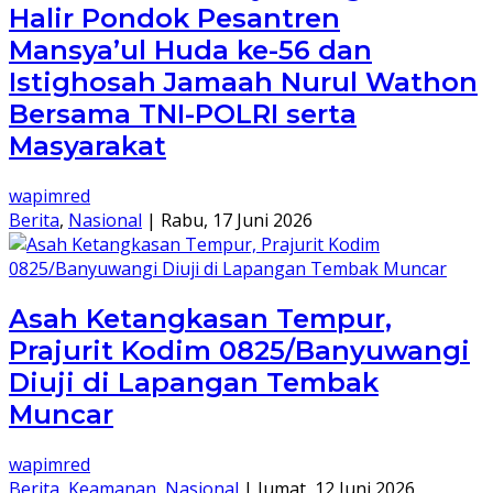
Halir Pondok Pesantren
Mansya’ul Huda ke-56 dan
Istighosah Jamaah Nurul Wathon
Bersama TNI-POLRI serta
Masyarakat
wapimred
Berita
,
Nasional
|
Rabu, 17 Juni 2026
Asah Ketangkasan Tempur,
Prajurit Kodim 0825/Banyuwangi
Diuji di Lapangan Tembak
Muncar
wapimred
Berita
,
Keamanan
,
Nasional
|
Jumat, 12 Juni 2026