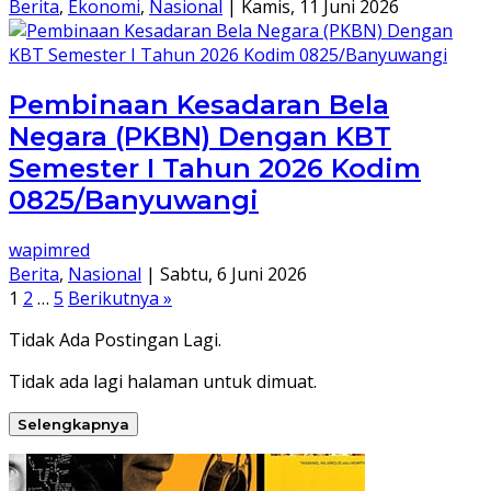
Berita
,
Ekonomi
,
Nasional
|
Kamis, 11 Juni 2026
Pembinaan Kesadaran Bela
Negara (PKBN) Dengan KBT
Semester I Tahun 2026 Kodim
0825/Banyuwangi
wapimred
Berita
,
Nasional
|
Sabtu, 6 Juni 2026
Paginasi
1
2
…
5
Berikutnya »
pos
Tidak Ada Postingan Lagi.
Tidak ada lagi halaman untuk dimuat.
Selengkapnya