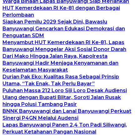
Warga Binaan Lapas Banyuwangi Siap Meriahkan
HUT Kemerdekaan RI Ke-81 dengan Berbagai
Perlombaan
Siapkan Pemilu 2029 Sejak Dini, Bawaslu
Banyuwangi Gencarkan Edukasi Demokrasi dan
Penguatan SDM
Menyambut HUT Kemerdekaan RI Ke-81, Lapas
Banyuwangi Menggelar Aksi Sosial Donor Darah
Dari Mako Hingga Jalan Raya, Kapolresta
Banyuwangi Hadir Menjaga Kenyamanan dan
Keselamatan Masyarakat
Durian Pak Eko: Kualitas Rasa Sebagai Prinsip
Utama, “Tak Enak, Tak Perlu Bayar”
Puluhan Massa 212 Loro Siji Loro Desak Audiensi
Ulang dengan Bupati Blitar, Soroti Jalan Rusak
hingga Polusi Tambang Pasir
BNNK Banyuwangi dan Lanal Banyuwangi Perkuat
Sinergi P4GN Melalui Audensi
Lapas Banyuwangi Panen 2,4 Ton Padi Siliwangi,
Perkuat Ketahanan Pangan Nasional