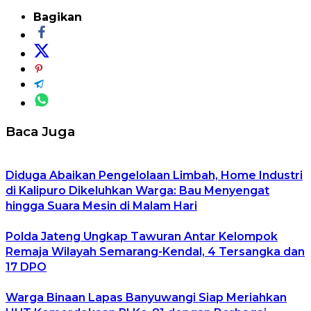
Bagikan
Baca Juga
Diduga Abaikan Pengelolaan Limbah, Home Industri
di Kalipuro Dikeluhkan Warga: Bau Menyengat
hingga Suara Mesin di Malam Hari
Polda Jateng Ungkap Tawuran Antar Kelompok
Remaja Wilayah Semarang-Kendal, 4 Tersangka dan
17 DPO
Warga Binaan Lapas Banyuwangi Siap Meriahkan