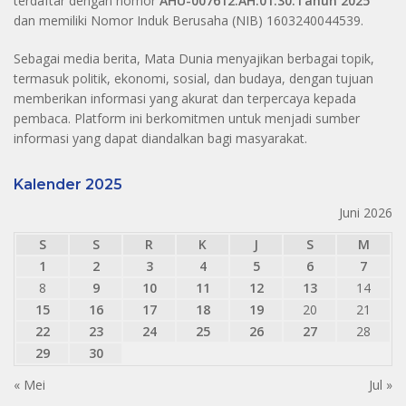
terdaftar dengan nomor
AHU-007612.AH.01.30.Tahun 2025
dan memiliki Nomor Induk Berusaha (NIB) 1603240044539.
Sebagai media berita, Mata Dunia menyajikan berbagai topik,
termasuk politik, ekonomi, sosial, dan budaya, dengan tujuan
memberikan informasi yang akurat dan terpercaya kepada
pembaca. Platform ini berkomitmen untuk menjadi sumber
informasi yang dapat diandalkan bagi masyarakat.
Kalender 2025
Juni 2026
S
S
R
K
J
S
M
1
2
3
4
5
6
7
8
9
10
11
12
13
14
15
16
17
18
19
20
21
22
23
24
25
26
27
28
29
30
« Mei
Jul »