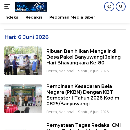
Indeks
Redaksi
Pedoman Media Siber
Langsung
ke
Hari:
6 Juni 2026
konten
Ribuan Benih Ikan Mengalir di
Desa Pakel Banyuwangi Jelang
Hari Bhayangkara Ke-80
Berita
,
Nasional
|
Sabtu, 6 Juni 2026
Pembinaan Kesadaran Bela
Negara (PKBN) Dengan KBT
Semester I Tahun 2026 Kodim
0825/Banyuwangi
Berita
,
Nasional
|
Sabtu, 6 Juni 2026
Pernyataan Tegas Redaksi CMI