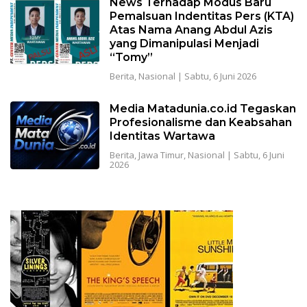
News Terhadap Modus Baru
Pemalsuan Indentitas Pers (KTA)
Atas Nama Anang Abdul Azis
yang Dimanipulasi Menjadi
“Tomy”
Berita
,
Nasional
|
Sabtu, 6 Juni 2026
Media Matadunia.co.id Tegaskan
Profesionalisme dan Keabsahan
Identitas Wartawa
Berita
,
Jawa Timur
,
Nasional
|
Sabtu, 6 Juni
2026