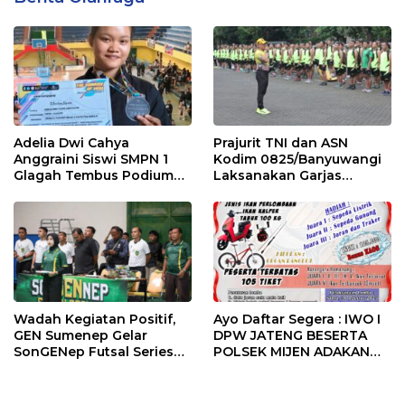
Adelia Dwi Cahya
Prajurit TNI dan ASN
Anggraini Siswi SMPN 1
Kodim 0825/Banyuwangi
Glagah Tembus Podium
Laksanakan Garjas
The Sunrise of Java Silat
Periodik I Tahun 2026
Championship 1
Wadah Kegiatan Positif,
Ayo Daftar Segera : IWO I
GEN Sumenep Gelar
DPW JATENG BESERTA
SonGENep Futsal Series
POLSEK MIJEN ADAKAN
Bupati Cup 2026
LOMBA MANCING DALAM
RANGKA MEMPERINGATI
HUT RI KE 80