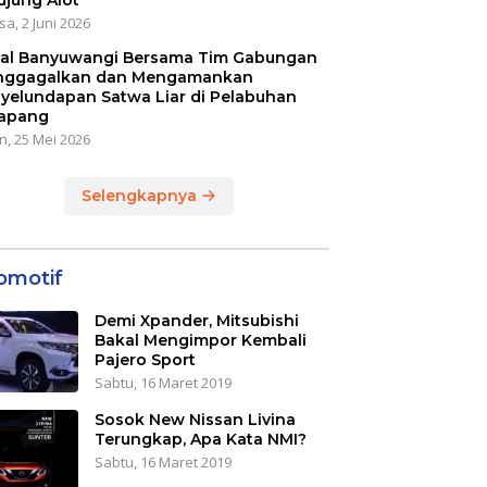
ujung Alot
sa, 2 Juni 2026
al Banyuwangi Bersama Tim Gabungan
ggagalkan dan Mengamankan
yelundapan Satwa Liar di Pelabuhan
apang
n, 25 Mei 2026
Selengkapnya
omotif
Demi Xpander, Mitsubishi
Bakal Mengimpor Kembali
Pajero Sport
Sabtu, 16 Maret 2019
Sosok New Nissan Livina
Terungkap, Apa Kata NMI?
Sabtu, 16 Maret 2019