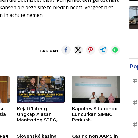
ansen die deze site te bieden heeft. Vergeet niet
 in acht te nemen.
BAGIKAN
Po
#
#
ra
Kejati Jateng
Kapolres Situbondo
sia
Ungkap Alasan
Luncurkan SIMBG,
Monitoring SPPG,
Perkuat
#
i
Termasuk Milik Polri:
Transformasi Digital
Fokus Pendataan
Program Makan
кая
Slovenské kasína –
Casino non AAMS in
kala
dan Evaluasi
Bergizi Gratis