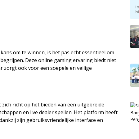
I
b
kans om te winnen, is het pas echt essentieel om
 begrijpen. Deze online gaming ervaring biedt niet
r zorgt ook voor een soepele en veilige
 zich richt op het bieden van een uitgebreide
schappen en live dealer spellen. Het platform heeft
 dankzij zijn gebruiksvriendelijke interface en