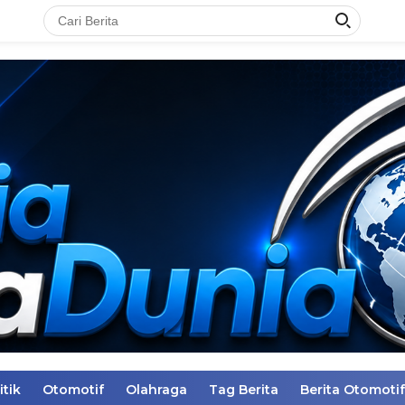
itik
Otomotif
Olahraga
Tag Berita
Berita Otomotif