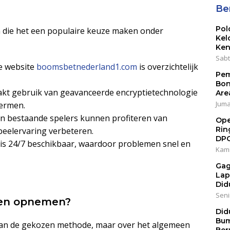
Ber
Pol
 die het een populaire keuze maken onder
Kel
Ken
Sabt
 website
boomsbetnederland1.com
is overzichtelijk
Pem
Bon
t gebruik van geavanceerde encryptietechnologie
Are
Jumat
hermen.
 bestaande spelers kunnen profiteren van
Ope
Rin
peelervaring verbeteren.
DP
 is 24/7 beschikbaar, waardoor problemen snel en
Kami
Gag
Lap
Did
Senin
sten opnemen?
Did
Bum
k van de gekozen methode, maar over het algemeen