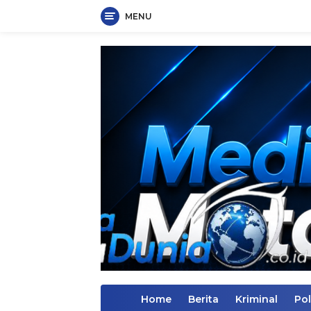
MENU
Langsung
ke
konten
Home
Berita
Kriminal
Pol