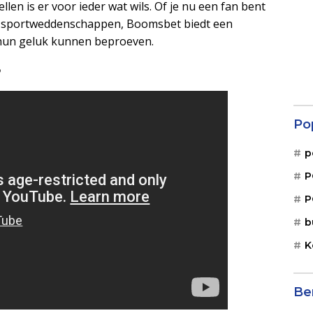
len is er voor ieder wat wils. Of je nu een fan bent
of sportweddenschappen, Boomsbet biedt een
hun geluk kunnen beproeven.
?
Po
p
P
P
b
K
Be