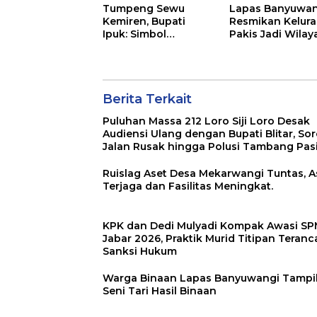
Tumpeng Sewu
Lapas Banyuwan
Kemiren, Bupati
Resmikan Kelur
Ipuk: Simbol
Pakis Jadi Wilay
Kekuatan Gotong
Binaan, Hadirka
Royong dan Budaya
Cek Kesehatan
Banyuwangi
Hingga Bansos
Berita Terkait
Puluhan Massa 212 Loro Siji Loro Desak
Audiensi Ulang dengan Bupati Blitar, Sor
Jalan Rusak hingga Polusi Tambang Pas
Ruislag Aset Desa Mekarwangi Tuntas, A
Terjaga dan Fasilitas Meningkat.
KPK dan Dedi Mulyadi Kompak Awasi S
Jabar 2026, Praktik Murid Titipan Teran
Sanksi Hukum
Warga Binaan Lapas Banyuwangi Tampi
Seni Tari Hasil Binaan