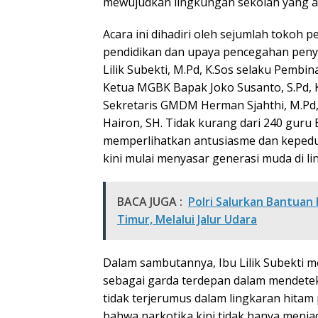
mewujudkan lingkungan sekolah yang am
Acara ini dihadiri oleh sejumlah tokoh
pendidikan dan upaya pencegahan penyal
Lilik Subekti, M.Pd, K.Sos selaku Pe
Ketua MGBK Bapak Joko Susanto, S.Pd,
Sekretaris GMDM Herman Sjahthi, M.Pd,
Hairon, SH. Tidak kurang dari 240 guru 
memperlihatkan antusiasme dan kepedul
kini mulai menyasar generasi muda di l
BACA JUGA :
Polri Salurkan Bantuan
Timur, Melalui Jalur Udara
Dalam sambutannya, Ibu Lilik Subekti 
sebagai garda terdepan dalam mendete
tidak terjerumus dalam lingkaran hita
bahwa narkotika kini tidak hanya menjad