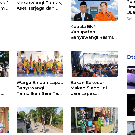
Pol
KN 1
Mekarwangi Tuntas,
Umr
ima
Aset Terjaga dan
Dua
olah
Fasilitas Meningkat.
Sela
Kepala BNN
Kabupaten
Banyuwangi Resmi
Bertugas, YPKAP
Sampaikan Ucapan
Selamat Datang dan
Ot
Dukungan
Warga Binaan Lapas
Bukan Sekedar
Banyuwangi
Makan Siang, Ini
l
Tampilkan Seni Tari
cara Lapas
kan
Hasil Binaan
Banyuwangi Rajut
i
Kebersamaan
ada
Bersama Warga
Binaan