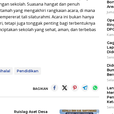
Bon
ngan sekolah. Suasana hangat dan penuh
Are
tamah yang mengakhiri rangkaian acara, di mana
Jumat
empererat tali silaturahmi. Acara ini bukan hanya
Ope
tri, tetapi juga tonggak penting bagi terbentuknya
Rin
nciptakan sekolah yang sehat, aman, dan terbebas
DP
Kami
Gag
Lap
Did
Senin
Did
Bum
ihalal
Pendidikan
Ber
Sela
Lan
BAGIKAN
Men
Pen
Ket
Seni
Ruislag Aset Desa