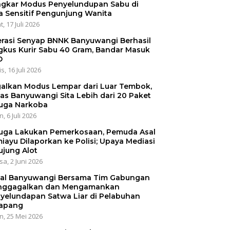
gkar Modus Penyelundupan Sabu di
a Sensitif Pengunjung Wanita
, 17 Juli 2026
rasi Senyap BNNK Banyuwangi Berhasil
gkus Kurir Sabu 40 Gram, Bandar Masuk
O
s, 16 Juli 2026
alkan Modus Lempar dari Luar Tembok,
as Banyuwangi Sita Lebih dari 20 Paket
uga Narkoba
, 6 Juli 2026
uga Lakukan Pemerkosaan, Pemuda Asal
iayu Dilaporkan ke Polisi; Upaya Mediasi
ujung Alot
sa, 2 Juni 2026
al Banyuwangi Bersama Tim Gabungan
ggagalkan dan Mengamankan
yelundapan Satwa Liar di Pelabuhan
apang
n, 25 Mei 2026