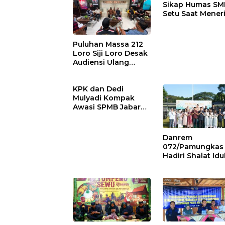
Sikap Humas SM
Setu Saat Mener
Tamu, Pihak Sek
Janji Lakukan
Evaluasi
Puluhan Massa 212
Loro Siji Loro Desak
Audiensi Ulang
dengan Bupati
Blitar, Soroti Jalan
KPK dan Dedi
Rusak hingga Polusi
Mulyadi Kompak
Tambang Pasir
Awasi SPMB Jabar
2026, Praktik Murid
Titipan Terancam
Sanksi Hukum
Danrem
072/Pamungkas
Hadiri Shalat Idu
Adha dan Serah
Hewan Qurban d
Yonif 403/Wiras
Prasista