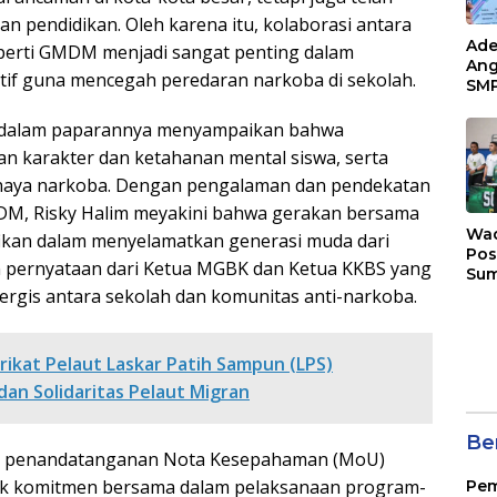
 pendidikan. Oleh karena itu, kolaborasi antara
Ade
eperti GMDM menjadi sangat penting dalam
Ang
if guna mencegah peredaran narkoba di sekolah.
SMP
Tem
Sunr
 dalam paparannya menyampaikan bahwa
Cha
n karakter dan ketahanan mental siswa, serta
ahaya narkoba. Dengan pengalaman dan pendekatan
 GMDM, Risky Halim meyakini bahwa gerakan bersama
Wad
ikan dalam menyelamatkan generasi muda dari
Pos
gan pernyataan dari Ketua MGBK dan Ketua KKBS yang
Sum
gis antara sekolah dan komunitas anti-narkoba.
Son
Ser
202
ikat Pelaut Laskar Patih Sampun (LPS)
an Solidaritas Pelaut Migran
Ber
gan penandatanganan Nota Kesepahaman (MoU)
k komitmen bersama dalam pelaksanaan program-
Pem