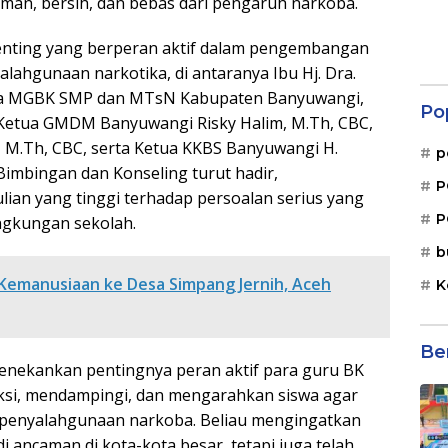
an, bersih, dan bebas dari pengaruh narkoba.
 penting yang berperan aktif dalam pengembangan
ahgunaan narkotika, di antaranya Ibu Hj. Dra.
mbina MGBK SMP dan MTsN Kabupaten Banyuwangi,
Po
 Ketua GMDM Banyuwangi Risky Halim, M.Th, CBC,
 M.Th, CBC, serta Ketua KKBS Banyuwangi H.
p
Bimbingan dan Konseling turut hadir,
P
ian yang tinggi terhadap persoalan serius yang
P
ingkungan sekolah.
b
 Kemanusiaan ke Desa Simpang Jernih, Aceh
K
Be
menekankan pentingnya peran aktif para guru BK
ksi, mendampingi, dan mengarahkan siswa agar
m penyalahgunaan narkoba. Beliau mengingatkan
i ancaman di kota-kota besar, tetapi juga telah