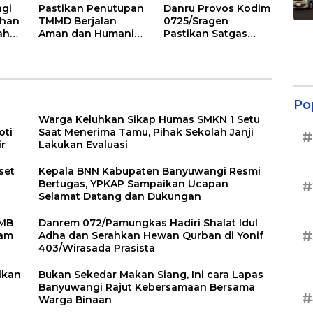
gi
Pastikan Penutupan
Danru Provos Kodim
ahan
TMMD Berjalan
0725/Sragen
ah
Aman dan Humanis,
Pastikan Satgas
n
Danunit Intel Kodim
TMMD Tidak
0725/Sragen Cek
Tinggalkan Hutang
Langsung Rute dan
Titik Parkir
Po
Warga Keluhkan Sikap Humas SMKN 1 Setu
oti
Saat Menerima Tamu, Pihak Sekolah Janji
#
ir
Lakukan Evaluasi
set
Kepala BNN Kabupaten Banyuwangi Resmi
Bertugas, YPKAP Sampaikan Ucapan
#
Selamat Datang dan Dukungan
PMB
Danrem 072/Pamungkas Hadiri Shalat Idul
#
cam
Adha dan Serahkan Hewan Qurban di Yonif
403/Wirasada Prasista
lkan
Bukan Sekedar Makan Siang, Ini cara Lapas
Banyuwangi Rajut Kebersamaan Bersama
#
Warga Binaan