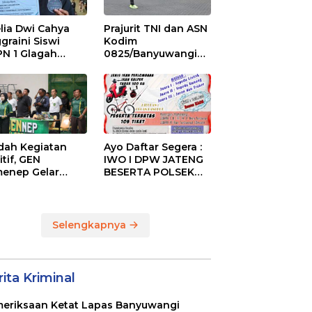
lia Dwi Cahya
Prajurit TNI dan ASN
graini Siswi
Kodim
N 1 Glagah
0825/Banyuwangi
bus Podium The
Laksanakan Garjas
ise of Java Silat
Periodik I Tahun
mpionship 1
2026
ah Kegiatan
Ayo Daftar Segera :
itif, GEN
IWO I DPW JATENG
enep Gelar
BESERTA POLSEK
GENep Futsal
MIJEN ADAKAN
ies Bupati Cup
LOMBA MANCING
6
DALAM RANGKA
MEMPERINGATI HUT
Selengkapnya
RI KE 80
ita Kriminal
eriksaan Ketat Lapas Banyuwangi