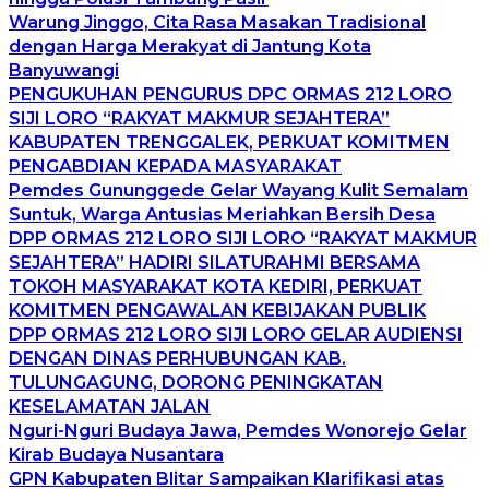
Warung Jinggo, Cita Rasa Masakan Tradisional
dengan Harga Merakyat di Jantung Kota
Banyuwangi
PENGUKUHAN PENGURUS DPC ORMAS 212 LORO
SIJI LORO “RAKYAT MAKMUR SEJAHTERA”
KABUPATEN TRENGGALEK, PERKUAT KOMITMEN
PENGABDIAN KEPADA MASYARAKAT
Pemdes Gununggede Gelar Wayang Kulit Semalam
Suntuk, Warga Antusias Meriahkan Bersih Desa
DPP ORMAS 212 LORO SIJI LORO “RAKYAT MAKMUR
SEJAHTERA” HADIRI SILATURAHMI BERSAMA
TOKOH MASYARAKAT KOTA KEDIRI, PERKUAT
KOMITMEN PENGAWALAN KEBIJAKAN PUBLIK
DPP ORMAS 212 LORO SIJI LORO GELAR AUDIENSI
DENGAN DINAS PERHUBUNGAN KAB.
TULUNGAGUNG, DORONG PENINGKATAN
KESELAMATAN JALAN
Nguri-Nguri Budaya Jawa, Pemdes Wonorejo Gelar
Kirab Budaya Nusantara
GPN Kabupaten Blitar Sampaikan Klarifikasi atas