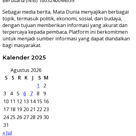
Berusaha (NIB) 1603240044539.
Sebagai media berita, Mata Dunia menyajikan berbagai
topik, termasuk politik, ekonomi, sosial, dan budaya,
dengan tujuan memberikan informasi yang akurat dan
terpercaya kepada pembaca. Platform ini berkomitmen
untuk menjadi sumber informasi yang dapat diandalkan
bagi masyarakat.
Kalender 2025
Agustus 2026
S
S
R
K
J
S
M
1
2
3
4
5
6
7
8
9
10
11
12
13
14
15
16
17
18
19
20
21
22
23
24
25
26
27
28
29
30
31
« Jul