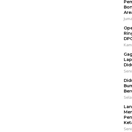
Pem
Bon
Are
Jumat
Ope
Rin
DP
Kami
Gag
Lap
Did
Senin
Did
Bum
Ber
Sela
Lan
Men
Pen
Ket
Seni