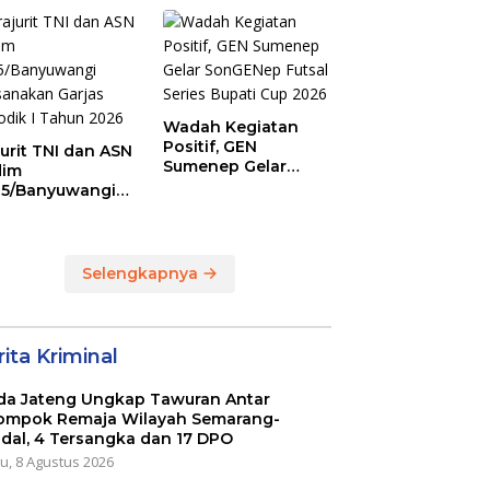
egori U-13
Sunrise of Java Silat
Championship 1
Wadah Kegiatan
Positif, GEN
jurit TNI dan ASN
Sumenep Gelar
dim
SonGENep Futsal
5/Banyuwangi
Series Bupati Cup
sanakan Garjas
2026
iodik I Tahun
6
Selengkapnya
ita Kriminal
da Jateng Ungkap Tawuran Antar
ompok Remaja Wilayah Semarang-
dal, 4 Tersangka dan 17 DPO
u, 8 Agustus 2026