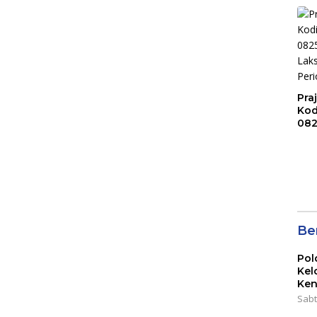
Kat
Pra
Ko
082
Lak
Per
202
Ber
Pol
Kel
Ken
Sabt