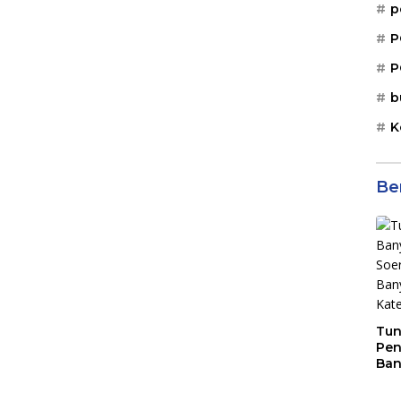
p
P
P
b
K
Be
Tun
Pen
Ban
Pia
Ban