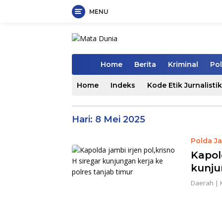
MENU
Langsung
ke
konten
Home
Berita
Kriminal
Pol
Home
Indeks
Kode Etik Jurnalistik
Hari:
8 Mei 2025
Polda J
Kapold
kunju
Daerah
|