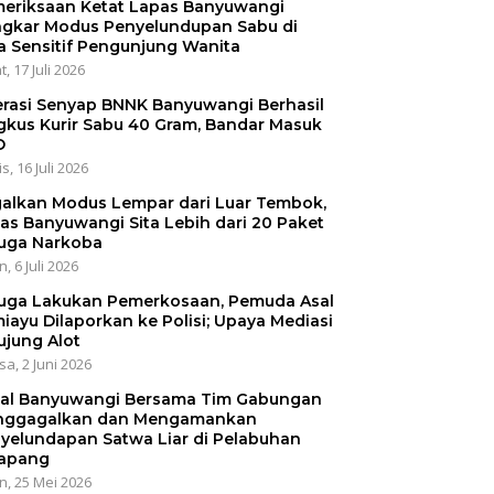
eriksaan Ketat Lapas Banyuwangi
gkar Modus Penyelundupan Sabu di
a Sensitif Pengunjung Wanita
, 17 Juli 2026
rasi Senyap BNNK Banyuwangi Berhasil
gkus Kurir Sabu 40 Gram, Bandar Masuk
O
s, 16 Juli 2026
alkan Modus Lempar dari Luar Tembok,
as Banyuwangi Sita Lebih dari 20 Paket
uga Narkoba
, 6 Juli 2026
uga Lakukan Pemerkosaan, Pemuda Asal
iayu Dilaporkan ke Polisi; Upaya Mediasi
ujung Alot
sa, 2 Juni 2026
al Banyuwangi Bersama Tim Gabungan
ggagalkan dan Mengamankan
yelundapan Satwa Liar di Pelabuhan
apang
n, 25 Mei 2026