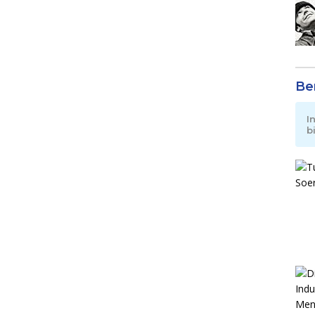
Be
I
b