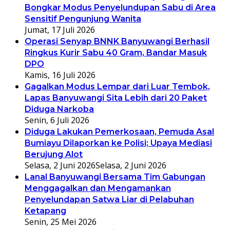
Bongkar Modus Penyelundupan Sabu di Area
Sensitif Pengunjung Wanita
Jumat, 17 Juli 2026
Operasi Senyap BNNK Banyuwangi Berhasil
Ringkus Kurir Sabu 40 Gram, Bandar Masuk
DPO
Kamis, 16 Juli 2026
Gagalkan Modus Lempar dari Luar Tembok,
Lapas Banyuwangi Sita Lebih dari 20 Paket
Diduga Narkoba
Senin, 6 Juli 2026
Diduga Lakukan Pemerkosaan, Pemuda Asal
Bumiayu Dilaporkan ke Polisi; Upaya Mediasi
Berujung Alot
Selasa, 2 Juni 2026
Selasa, 2 Juni 2026
Lanal Banyuwangi Bersama Tim Gabungan
Menggagalkan dan Mengamankan
Penyelundapan Satwa Liar di Pelabuhan
Ketapang
Senin, 25 Mei 2026