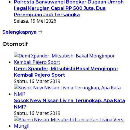
Polresta Banyuwangi Bongkar Dugaan Umroh
Ilegal Kerugian Capai RP 500 Juta, Dua
Perempuan Jadi Tersangka
Selasa, 19 Mei 2026
Selengkapnya
Otomotif
Demi Xpander, Mitsubishi Bakal Mengimpor
Kembali Pajero Sport
Sabtu, 16 Maret 2019
Sosok New Nissan Livina Terungkap, Apa Kata
NMI?
Sabtu, 16 Maret 2019