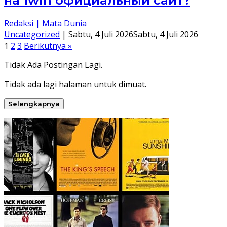
на 1win официальный сайт?
Redaksi | Mata Dunia
Uncategorized
|
Sabtu, 4 Juli 2026
Sabtu, 4 Juli 2026
Paginasi
1
2
3
Berikutnya »
pos
Tidak Ada Postingan Lagi.
Tidak ada lagi halaman untuk dimuat.
Selengkapnya