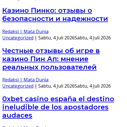
Казино Пинко: отзывы о
безопасности и надежности
Redaksi | Mata Dunia
Uncategorized
|
Sabtu, 4 Juli 2026
Sabtu, 4 Juli 2026
Честные отзывы об игре в
казино Пин Ап: мнение
реальных пользователей
Redaksi | Mata Dunia
Uncategorized
|
Sabtu, 4 Juli 2026
Sabtu, 4 Juli 2026
0xbet casino españa el destino
ineludible de los apostadores
audaces