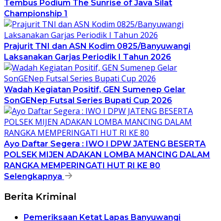
Tembus Podium The Sunrise of Java Silat
Championship 1
Prajurit TNI dan ASN Kodim 0825/Banyuwangi
Laksanakan Garjas Periodik I Tahun 2026
Wadah Kegiatan Positif, GEN Sumenep Gelar
SonGENep Futsal Series Bupati Cup 2026
Ayo Daftar Segera : IWO I DPW JATENG BESERTA
POLSEK MIJEN ADAKAN LOMBA MANCING DALAM
RANGKA MEMPERINGATI HUT RI KE 80
Selengkapnya
Berita Kriminal
Pemeriksaan Ketat Lapas Banyuwangi