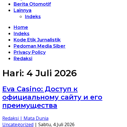
Berita Otomotif
Lainnya
Indeks
Home
Indeks
Kode Etik Jurnalistik
Pedoman Media Siber
Privacy Policy
Redaksi
Hari:
4 Juli 2026
Eva Casino: Доступ к
официальному сайту и его
преимущества
Redaksi | Mata Dunia
Uncategorized
|
Sabtu, 4 Juli 2026