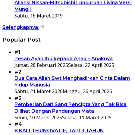
Aliansi Nissan-Mitsubishi Luncurkan Livina Versi
Mungil
Sabtu, 16 Maret 2019
Selengkapnya
Popular Post
#1
Pesan Ayah Ibu kepada Anak – Anaknya
Jumat, 28 Februari 2025
Selasa, 22 April 2025
#2
Dua Cara Allah Swt Menghadirkan Cinta Dalam
hidup Manusia
Sabtu, 21 Maret 2026
Minggu, 26 April 2026
#3
Pemberian Dari Sang Pencipta Yang Tak Bisa
Dilihat Dengan Pandangan Mata
Senin, 10 Maret 2025
Selasa, 11 Maret 2025
#4
8 KALI TERINOVATIF, TAPI 3 TAHUN