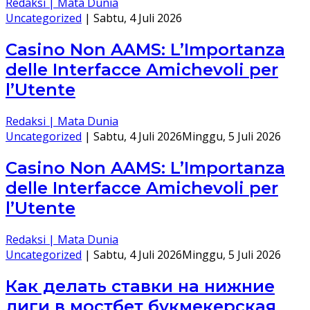
Redaksi | Mata Dunia
Uncategorized
|
Sabtu, 4 Juli 2026
Casino Non AAMS: L’Importanza
delle Interfacce Amichevoli per
l’Utente
Redaksi | Mata Dunia
Uncategorized
|
Sabtu, 4 Juli 2026
Minggu, 5 Juli 2026
Casino Non AAMS: L’Importanza
delle Interfacce Amichevoli per
l’Utente
Redaksi | Mata Dunia
Uncategorized
|
Sabtu, 4 Juli 2026
Minggu, 5 Juli 2026
Как делать ставки на нижние
лиги в мостбет букмекерская