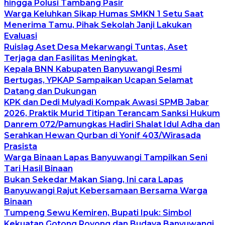
hingga Polusi Tambang Pasir
Warga Keluhkan Sikap Humas SMKN 1 Setu Saat
Menerima Tamu, Pihak Sekolah Janji Lakukan
Evaluasi
Ruislag Aset Desa Mekarwangi Tuntas, Aset
Terjaga dan Fasilitas Meningkat.
Kepala BNN Kabupaten Banyuwangi Resmi
Bertugas, YPKAP Sampaikan Ucapan Selamat
Datang dan Dukungan
KPK dan Dedi Mulyadi Kompak Awasi SPMB Jabar
2026, Praktik Murid Titipan Terancam Sanksi Hukum
Danrem 072/Pamungkas Hadiri Shalat Idul Adha dan
Serahkan Hewan Qurban di Yonif 403/Wirasada
Prasista
Warga Binaan Lapas Banyuwangi Tampilkan Seni
Tari Hasil Binaan
Bukan Sekedar Makan Siang, Ini cara Lapas
Banyuwangi Rajut Kebersamaan Bersama Warga
Binaan
Tumpeng Sewu Kemiren, Bupati Ipuk: Simbol
Kekuatan Gotong Royong dan Budaya Banyuwangi