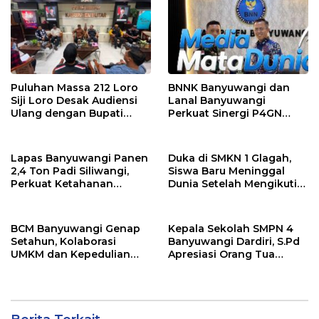
Masyarakat
Puluhan Massa 212 Loro
BNNK Banyuwangi dan
Siji Loro Desak Audiensi
Lanal Banyuwangi
Ulang dengan Bupati
Perkuat Sinergi P4GN
Blitar, Soroti Jalan Rusak
Melalui Audensi
hingga Polusi Tambang
Pasir
Lapas Banyuwangi Panen
Duka di SMKN 1 Glagah,
2,4 Ton Padi Siliwangi,
Siswa Baru Meninggal
Perkuat Ketahanan
Dunia Setelah Mengikuti
Pangan Nasional
Apel Pagi Sekolah
BCM Banyuwangi Genap
Kepala Sekolah SMPN 4
Setahun, Kolaborasi
Banyuwangi Dardiri, S.Pd
UMKM dan Kepedulian
Apresiasi Orang Tua
Sosial Warnai Perayaan
Pengantar Siswa, Setiap
Anniversary
Pagi Sambut Siswa di
Depan Gerbang Sekolah