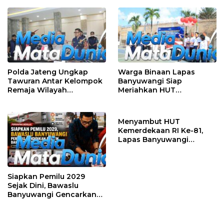
Polda Jateng Ungkap
Warga Binaan Lapas
Tawuran Antar Kelompok
Banyuwangi Siap
Remaja Wilayah
Meriahkan HUT
Semarang-Kendal, 4
Kemerdekaan RI Ke-81
Tersangka dan 17 DPO
dengan Berbagai
Perlombaan
Menyambut HUT
Kemerdekaan RI Ke-81,
Lapas Banyuwangi
Menggelar Aksi Sosial
Donor Darah
Siapkan Pemilu 2029
Sejak Dini, Bawaslu
Banyuwangi Gencarkan
Edukasi Demokrasi dan
Penguatan SDM