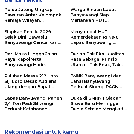
Berita Terkait
Polda Jateng Ungkap
Warga Binaan Lapas
Tawuran Antar Kelompok
Banyuwangi Siap
Remaja Wilayah
Meriahkan HUT
Semarang-Kendal, 4
Kemerdekaan RI Ke-81
Tersangka dan 17 DPO
dengan Berbagai
Siapkan Pemilu 2029
Menyambut HUT
Perlombaan
Sejak Dini, Bawaslu
Kemerdekaan RI Ke-81,
Banyuwangi Gencarkan
Lapas Banyuwangi
Edukasi Demokrasi dan
Menggelar Aksi Sosial
Penguatan SDM
Donor Darah
Dari Mako Hingga Jalan
Durian Pak Eko: Kualitas
Raya, Kapolresta
Rasa Sebagai Prinsip
Banyuwangi Hadir
Utama, “Tak Enak, Tak
Menjaga Kenyamanan
Perlu Bayar”
dan Keselamatan
Puluhan Massa 212 Loro
BNNK Banyuwangi dan
Masyarakat
Siji Loro Desak Audiensi
Lanal Banyuwangi
Ulang dengan Bupati
Perkuat Sinergi P4GN
Blitar, Soroti Jalan Rusak
Melalui Audensi
hingga Polusi Tambang
Lapas Banyuwangi Panen
Duka di SMKN 1 Glagah,
Pasir
2,4 Ton Padi Siliwangi,
Siswa Baru Meninggal
Perkuat Ketahanan
Dunia Setelah Mengikuti
Pangan Nasional
Apel Pagi Sekolah
Rekomendasi untuk kamu