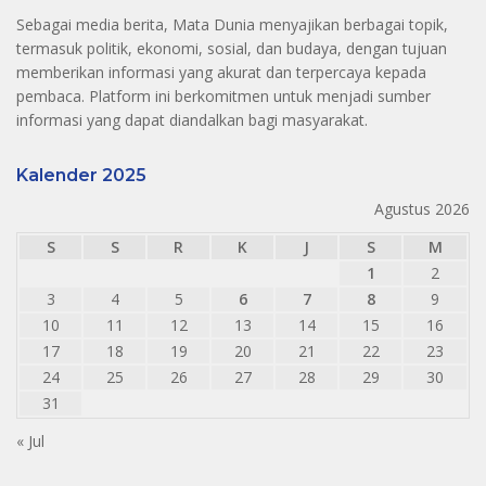
Sebagai media berita, Mata Dunia menyajikan berbagai topik,
termasuk politik, ekonomi, sosial, dan budaya, dengan tujuan
memberikan informasi yang akurat dan terpercaya kepada
pembaca. Platform ini berkomitmen untuk menjadi sumber
informasi yang dapat diandalkan bagi masyarakat.
Kalender 2025
Agustus 2026
S
S
R
K
J
S
M
1
2
3
4
5
6
7
8
9
10
11
12
13
14
15
16
17
18
19
20
21
22
23
24
25
26
27
28
29
30
31
« Jul