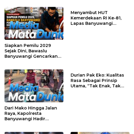
Tersangka dan 17 DPO
dengan Berbagai
Perlombaan
Menyambut HUT
Kemerdekaan RI Ke-81,
Lapas Banyuwangi
Menggelar Aksi Sosial
Donor Darah
Siapkan Pemilu 2029
Sejak Dini, Bawaslu
Banyuwangi Gencarkan
Edukasi Demokrasi dan
Penguatan SDM
Durian Pak Eko: Kualitas
Rasa Sebagai Prinsip
Utama, “Tak Enak, Tak
Perlu Bayar”
Dari Mako Hingga Jalan
Raya, Kapolresta
Banyuwangi Hadir
Menjaga Kenyamanan
dan Keselamatan