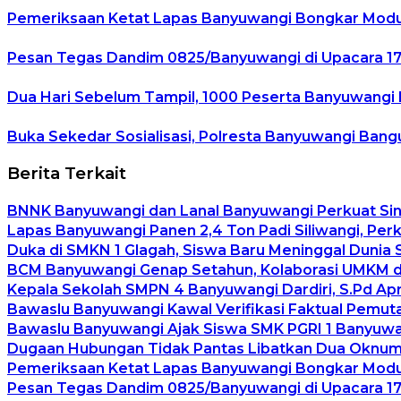
Pemeriksaan Ketat Lapas Banyuwangi Bongkar Modus
Pesan Tegas Dandim 0825/Banyuwangi di Upacara 17-
Dua Hari Sebelum Tampil, 1000 Peserta Banyuwangi Et
Buka Sekedar Sosialisasi, Polresta Banyuwangi Bangu
Berita Terkait
BNNK Banyuwangi dan Lanal Banyuwangi Perkuat Sin
Lapas Banyuwangi Panen 2,4 Ton Padi Siliwangi, Per
Duka di SMKN 1 Glagah, Siswa Baru Meninggal Dunia 
BCM Banyuwangi Genap Setahun, Kolaborasi UMKM da
Kepala Sekolah SMPN 4 Banyuwangi Dardiri, S.Pd Ap
Bawaslu Banyuwangi Kawal Verifikasi Faktual Pemuta
Bawaslu Banyuwangi Ajak Siswa SMK PGRI 1 Banyuwan
Dugaan Hubungan Tidak Pantas Libatkan Dua Oknum G
Pemeriksaan Ketat Lapas Banyuwangi Bongkar Modus
Pesan Tegas Dandim 0825/Banyuwangi di Upacara 17-