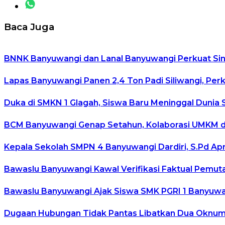
Baca Juga
BNNK Banyuwangi dan Lanal Banyuwangi Perkuat Sin
Lapas Banyuwangi Panen 2,4 Ton Padi Siliwangi, Per
Duka di SMKN 1 Glagah, Siswa Baru Meninggal Dunia 
BCM Banyuwangi Genap Setahun, Kolaborasi UMKM da
Kepala Sekolah SMPN 4 Banyuwangi Dardiri, S.Pd Ap
Bawaslu Banyuwangi Kawal Verifikasi Faktual Pemuta
Bawaslu Banyuwangi Ajak Siswa SMK PGRI 1 Banyuwan
Dugaan Hubungan Tidak Pantas Libatkan Dua Oknum G