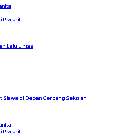
anita
Prajurit
n Lalu Lintas
ut Siswa di Depan Gerbang Sekolah
anita
Prajurit