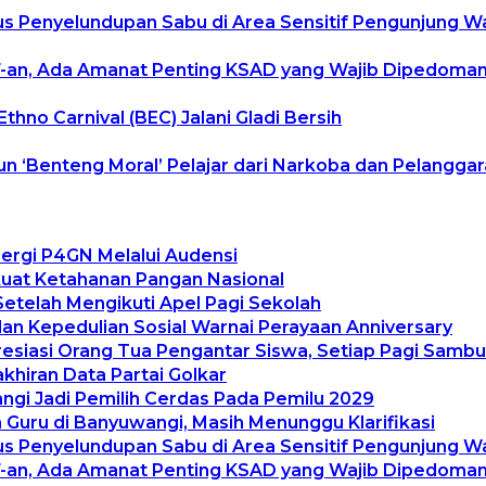
 Penyelundupan Sabu di Area Sensitif Pengunjung W
an, Ada Amanat Penting KSAD yang Wajib Dipedomani 
hno Carnival (BEC) Jalani Gladi Bersih
n ‘Benteng Moral’ Pelajar dari Narkoba dan Pelanggara
ergi P4GN Melalui Audensi
kuat Ketahanan Pangan Nasional
Setelah Mengikuti Apel Pagi Sekolah
n Kepedulian Sosial Warnai Perayaan Anniversary
resiasi Orang Tua Pengantar Siswa, Setiap Pagi Samb
khiran Data Partai Golkar
gi Jadi Pemilih Cerdas Pada Pemilu 2029
uru di Banyuwangi, Masih Menunggu Klarifikasi
 Penyelundupan Sabu di Area Sensitif Pengunjung W
an, Ada Amanat Penting KSAD yang Wajib Dipedomani 