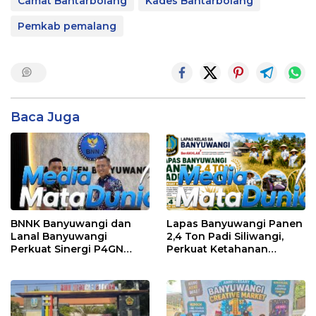
Camat Bantarbolang
Kades Bantarbolang
Pemkab pemalang
Baca Juga
BNNK Banyuwangi dan
Lapas Banyuwangi Panen
Lanal Banyuwangi
2,4 Ton Padi Siliwangi,
Perkuat Sinergi P4GN
Perkuat Ketahanan
Melalui Audensi
Pangan Nasional