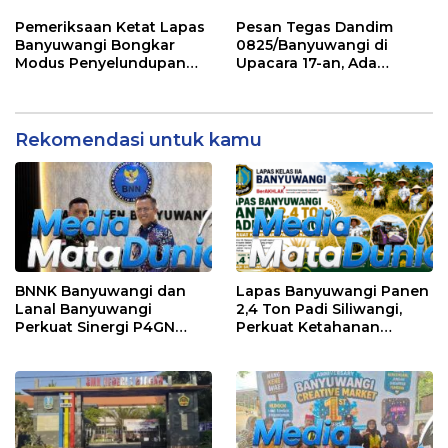
Cerdas Pada Pemilu 2029
Banyuwangi, Masih
Menunggu Klarifikasi
Pemeriksaan Ketat Lapas
Pesan Tegas Dandim
Banyuwangi Bongkar
0825/Banyuwangi di
Modus Penyelundupan
Upacara 17-an, Ada
Sabu di Area Sensitif
Amanat Penting KSAD
Pengunjung Wanita
yang Wajib Dipedomani
Prajurit
Rekomendasi untuk kamu
BNNK Banyuwangi dan
Lapas Banyuwangi Panen
Lanal Banyuwangi
2,4 Ton Padi Siliwangi,
Perkuat Sinergi P4GN
Perkuat Ketahanan
Melalui Audensi
Pangan Nasional