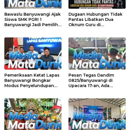
Bawaslu Banyuwangi Ajak
Dugaan Hubungan Tidak
Siswa SMK PGRI 1
Pantas Libatkan Dua
Banyuwangi Jadi Pemilih
Oknum Guru di
Cerdas Pada Pemilu 2029
Banyuwangi, Masih
Menunggu Klarifikasi
Pemeriksaan Ketat Lapas
Pesan Tegas Dandim
Banyuwangi Bongkar
0825/Banyuwangi di
Modus Penyelundupan
Upacara 17-an, Ada
Sabu di Area Sensitif
Amanat Penting KSAD
Pengunjung Wanita
yang Wajib Dipedomani
Prajurit