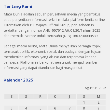
Tentang Kami
Mata Dunia adalah sebuah perusahaan media yang berfokus
pada penyediaan informasi terkini melalui platform berita online.
Diterbitkan oleh PT. Wijaya Official Group, perusahaan ini
terdaftar dengan nomor
AHU-007612.AH.01.30.Tahun 2025
dan memiliki Nomor Induk Berusaha (NIB) 1603240044539.
Sebagai media berita, Mata Dunia menyajikan berbagai topik,
termasuk politik, ekonomi, sosial, dan budaya, dengan tujuan
memberikan informasi yang akurat dan terpercaya kepada
pembaca. Platform ini berkomitmen untuk menjadi sumber
informasi yang dapat diandalkan bagi masyarakat.
Kalender 2025
Agustus 2026
S
S
R
K
J
S
M
1
2
3
4
5
6
7
8
9