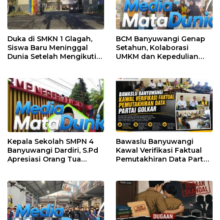
Duka di SMKN 1 Glagah,
BCM Banyuwangi Genap
Siswa Baru Meninggal
Setahun, Kolaborasi
Dunia Setelah Mengikuti
UMKM dan Kepedulian
Apel Pagi Sekolah
Sosial Warnai Perayaan
Anniversary
Kepala Sekolah SMPN 4
Bawaslu Banyuwangi
Banyuwangi Dardiri, S.Pd
Kawal Verifikasi Faktual
Apresiasi Orang Tua
Pemutakhiran Data Partai
Pengantar Siswa, Setiap
Golkar
Pagi Sambut Siswa di
Depan Gerbang Sekolah