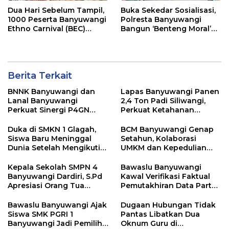
Dua Hari Sebelum Tampil,
Buka Sekedar Sosialisasi,
1000 Peserta Banyuwangi
Polresta Banyuwangi
Ethno Carnival (BEC)
Bangun ‘Benteng Moral’
Jalani Gladi Bersih
Pelajar dari Narkoba dan
Pelanggaran Lalu Lintas
Berita Terkait
BNNK Banyuwangi dan
Lapas Banyuwangi Panen
Lanal Banyuwangi
2,4 Ton Padi Siliwangi,
Perkuat Sinergi P4GN
Perkuat Ketahanan
Melalui Audensi
Pangan Nasional
Duka di SMKN 1 Glagah,
BCM Banyuwangi Genap
Siswa Baru Meninggal
Setahun, Kolaborasi
Dunia Setelah Mengikuti
UMKM dan Kepedulian
Apel Pagi Sekolah
Sosial Warnai Perayaan
Anniversary
Kepala Sekolah SMPN 4
Bawaslu Banyuwangi
Banyuwangi Dardiri, S.Pd
Kawal Verifikasi Faktual
Apresiasi Orang Tua
Pemutakhiran Data Partai
Pengantar Siswa, Setiap
Golkar
Pagi Sambut Siswa di
Bawaslu Banyuwangi Ajak
Dugaan Hubungan Tidak
Depan Gerbang Sekolah
Siswa SMK PGRI 1
Pantas Libatkan Dua
Banyuwangi Jadi Pemilih
Oknum Guru di