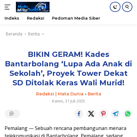
Indeks
Redaksi
Pedoman Media Siber
Langsung
Beranda
Berita
ke
konten
BIKIN GERAM! Kades
Bantarbolang ‘Lupa Ada Anak di
Sekolah’, Proyek Tower Dekat
SD Ditolak Keras Wali Murid!
Redaksi | Mata Dunia
-
Berita
Kamis, 31 Juli 2025
Pemalang — Sebuah rencana pembangunan menara
telekomunikasi di Bantarbolang, Pemalang, sedang