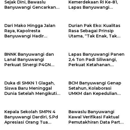
Sejak Dini, Bawaslu
Kemerdekaan RI Ke-81,
Banyuwangi Gencarkan
Lapas Banyuwangi
Edukasi Demokrasi dan
Menggelar Aksi Sosial
Penguatan SDM
Donor Darah
Dari Mako Hingga Jalan
Durian Pak Eko: Kualitas
Raya, Kapolresta
Rasa Sebagai Prinsip
Banyuwangi Hadir
Utama, “Tak Enak, Tak
Menjaga Kenyamanan
Perlu Bayar”
dan Keselamatan
Masyarakat
BNNK Banyuwangi dan
Lapas Banyuwangi Panen
Lanal Banyuwangi
2,4 Ton Padi Siliwangi,
Perkuat Sinergi P4GN
Perkuat Ketahanan
Melalui Audensi
Pangan Nasional
Duka di SMKN 1 Glagah,
BCM Banyuwangi Genap
Siswa Baru Meninggal
Setahun, Kolaborasi
Dunia Setelah Mengikuti
UMKM dan Kepedulian
Apel Pagi Sekolah
Sosial Warnai Perayaan
Anniversary
Kepala Sekolah SMPN 4
Bawaslu Banyuwangi
Banyuwangi Dardiri, S.Pd
Kawal Verifikasi Faktual
Apresiasi Orang Tua
Pemutakhiran Data Partai
Pengantar Siswa, Setiap
Golkar