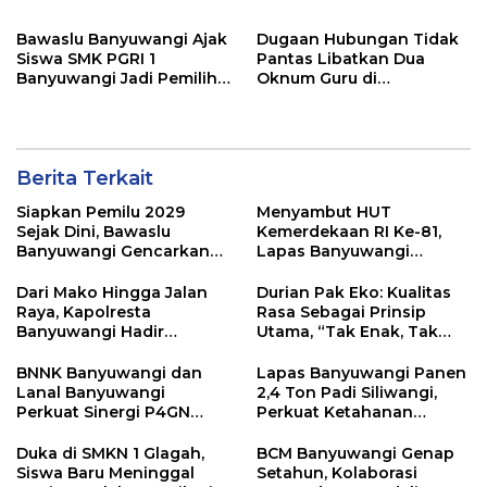
Pagi Sambut Siswa di
Depan Gerbang Sekolah
Bawaslu Banyuwangi Ajak
Dugaan Hubungan Tidak
Siswa SMK PGRI 1
Pantas Libatkan Dua
Banyuwangi Jadi Pemilih
Oknum Guru di
Cerdas Pada Pemilu 2029
Banyuwangi, Masih
Menunggu Klarifikasi
Berita Terkait
Siapkan Pemilu 2029
Menyambut HUT
Sejak Dini, Bawaslu
Kemerdekaan RI Ke-81,
Banyuwangi Gencarkan
Lapas Banyuwangi
Edukasi Demokrasi dan
Menggelar Aksi Sosial
Penguatan SDM
Donor Darah
Dari Mako Hingga Jalan
Durian Pak Eko: Kualitas
Raya, Kapolresta
Rasa Sebagai Prinsip
Banyuwangi Hadir
Utama, “Tak Enak, Tak
Menjaga Kenyamanan
Perlu Bayar”
dan Keselamatan
BNNK Banyuwangi dan
Lapas Banyuwangi Panen
Masyarakat
Lanal Banyuwangi
2,4 Ton Padi Siliwangi,
Perkuat Sinergi P4GN
Perkuat Ketahanan
Melalui Audensi
Pangan Nasional
Duka di SMKN 1 Glagah,
BCM Banyuwangi Genap
Siswa Baru Meninggal
Setahun, Kolaborasi