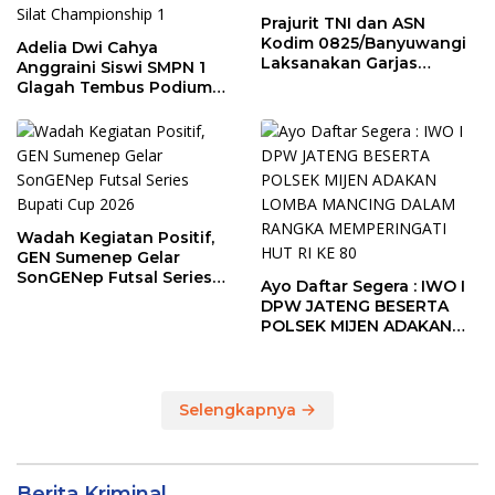
Prajurit TNI dan ASN
Kodim 0825/Banyuwangi
Adelia Dwi Cahya
Laksanakan Garjas
Anggraini Siswi SMPN 1
Periodik I Tahun 2026
Glagah Tembus Podium
The Sunrise of Java Silat
Championship 1
Wadah Kegiatan Positif,
GEN Sumenep Gelar
SonGENep Futsal Series
Ayo Daftar Segera : IWO I
Bupati Cup 2026
DPW JATENG BESERTA
POLSEK MIJEN ADAKAN
LOMBA MANCING DALAM
RANGKA MEMPERINGATI
HUT RI KE 80
Selengkapnya
Berita Kriminal