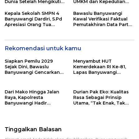
Dunia Setelah Mengikuti
UMKM dan Kepedulian
Apel Pagi Sekolah
Sosial Warnai Perayaan
Anniversary
Kepala Sekolah SMPN 4
Bawaslu Banyuwangi
Banyuwangi Dardiri, S.Pd
Kawal Verifikasi Faktual
Apresiasi Orang Tua
Pemutakhiran Data Partai
Pengantar Siswa, Setiap
Golkar
Pagi Sambut Siswa di
Depan Gerbang Sekolah
Rekomendasi untuk kamu
Siapkan Pemilu 2029
Menyambut HUT
Sejak Dini, Bawaslu
Kemerdekaan RI Ke-81,
Banyuwangi Gencarkan
Lapas Banyuwangi
Edukasi Demokrasi dan
Menggelar Aksi Sosial
Penguatan SDM
Donor Darah
Dari Mako Hingga Jalan
Durian Pak Eko: Kualitas
Raya, Kapolresta
Rasa Sebagai Prinsip
Banyuwangi Hadir
Utama, “Tak Enak, Tak
Menjaga Kenyamanan
Perlu Bayar”
dan Keselamatan
Masyarakat
Tinggalkan Balasan