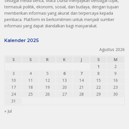
Sebagai media berita, Mata Dunia menyajikan berbagai topik,
termasuk politik, ekonomi, sosial, dan budaya, dengan tujuan
memberikan informasi yang akurat dan terpercaya kepada
pembaca. Platform ini berkomitmen untuk menjadi sumber
informasi yang dapat diandalkan bagi masyarakat.
Kalender 2025
Agustus 2026
S
S
R
K
J
S
M
1
2
3
4
5
6
7
8
9
10
11
12
13
14
15
16
17
18
19
20
21
22
23
24
25
26
27
28
29
30
31
« Jul