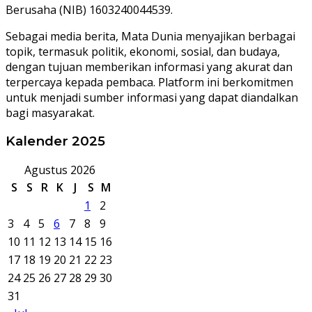
Berusaha (NIB) 1603240044539.
Sebagai media berita, Mata Dunia menyajikan berbagai
topik, termasuk politik, ekonomi, sosial, dan budaya,
dengan tujuan memberikan informasi yang akurat dan
terpercaya kepada pembaca. Platform ini berkomitmen
untuk menjadi sumber informasi yang dapat diandalkan
bagi masyarakat.
Kalender 2025
Agustus 2026
S
S
R
K
J
S
M
1
2
3
4
5
6
7
8
9
10
11
12
13
14
15
16
17
18
19
20
21
22
23
24
25
26
27
28
29
30
31