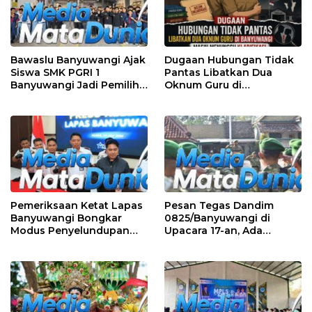
Bawaslu Banyuwangi Ajak
Dugaan Hubungan Tidak
Siswa SMK PGRI 1
Pantas Libatkan Dua
Banyuwangi Jadi Pemilih
Oknum Guru di
Cerdas Pada Pemilu 2029
Banyuwangi, Masih
Menunggu Klarifikasi
Pemeriksaan Ketat Lapas
Pesan Tegas Dandim
Banyuwangi Bongkar
0825/Banyuwangi di
Modus Penyelundupan
Upacara 17-an, Ada
Sabu di Area Sensitif
Amanat Penting KSAD
Pengunjung Wanita
yang Wajib Dipedomani
Prajurit