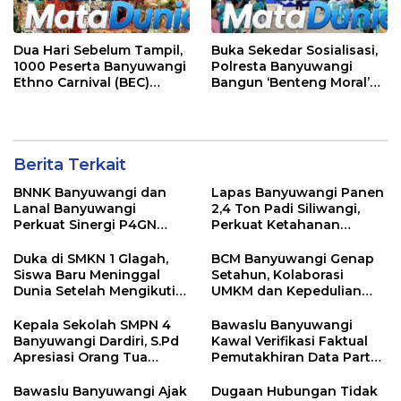
Dua Hari Sebelum Tampil,
Buka Sekedar Sosialisasi,
1000 Peserta Banyuwangi
Polresta Banyuwangi
Ethno Carnival (BEC)
Bangun ‘Benteng Moral’
Jalani Gladi Bersih
Pelajar dari Narkoba dan
Pelanggaran Lalu Lintas
Berita Terkait
BNNK Banyuwangi dan
Lapas Banyuwangi Panen
Lanal Banyuwangi
2,4 Ton Padi Siliwangi,
Perkuat Sinergi P4GN
Perkuat Ketahanan
Melalui Audensi
Pangan Nasional
Duka di SMKN 1 Glagah,
BCM Banyuwangi Genap
Siswa Baru Meninggal
Setahun, Kolaborasi
Dunia Setelah Mengikuti
UMKM dan Kepedulian
Apel Pagi Sekolah
Sosial Warnai Perayaan
Anniversary
Kepala Sekolah SMPN 4
Bawaslu Banyuwangi
Banyuwangi Dardiri, S.Pd
Kawal Verifikasi Faktual
Apresiasi Orang Tua
Pemutakhiran Data Partai
Pengantar Siswa, Setiap
Golkar
Pagi Sambut Siswa di
Bawaslu Banyuwangi Ajak
Dugaan Hubungan Tidak