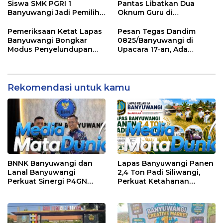
Depan Gerbang Sekolah
Siswa SMK PGRI 1
Pantas Libatkan Dua
Banyuwangi Jadi Pemilih
Oknum Guru di
Cerdas Pada Pemilu 2029
Banyuwangi, Masih
Menunggu Klarifikasi
Pemeriksaan Ketat Lapas
Pesan Tegas Dandim
Banyuwangi Bongkar
0825/Banyuwangi di
Modus Penyelundupan
Upacara 17-an, Ada
Sabu di Area Sensitif
Amanat Penting KSAD
Pengunjung Wanita
yang Wajib Dipedomani
Prajurit
Rekomendasi untuk kamu
BNNK Banyuwangi dan
Lapas Banyuwangi Panen
Lanal Banyuwangi
2,4 Ton Padi Siliwangi,
Perkuat Sinergi P4GN
Perkuat Ketahanan
Melalui Audensi
Pangan Nasional