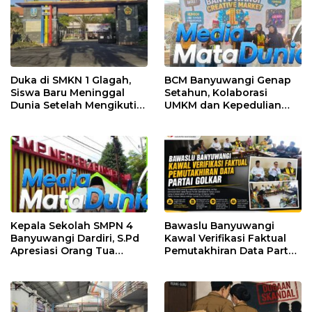
Duka di SMKN 1 Glagah,
BCM Banyuwangi Genap
Siswa Baru Meninggal
Setahun, Kolaborasi
Dunia Setelah Mengikuti
UMKM dan Kepedulian
Apel Pagi Sekolah
Sosial Warnai Perayaan
Anniversary
Kepala Sekolah SMPN 4
Bawaslu Banyuwangi
Banyuwangi Dardiri, S.Pd
Kawal Verifikasi Faktual
Apresiasi Orang Tua
Pemutakhiran Data Partai
Pengantar Siswa, Setiap
Golkar
Pagi Sambut Siswa di
Depan Gerbang Sekolah