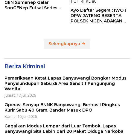
GEN Sumenep Gelar
SonGENep Futsal Series
Ayo Daftar Segera : IWO I
Bupati Cup 2026
DPW JATENG BESERTA
POLSEK MIJEN ADAKAN
LOMBA MANCING DALAM
RANGKA MEMPERINGATI
HUT RI KE 80
Selengkapnya
Berita Kriminal
Pemeriksaan Ketat Lapas Banyuwangi Bongkar Modus
Penyelundupan Sabu di Area Sensitif Pengunjung
Wanita
Jumat, 17 Juli 2026
Operasi Senyap BNNK Banyuwangi Berhasil Ringkus
Kurir Sabu 40 Gram, Bandar Masuk DPO
Kamis, 16 Juli 2026
Gagalkan Modus Lempar dari Luar Tembok, Lapas
Banyuwangi Sita Lebih dari 20 Paket Diduga Narkoba