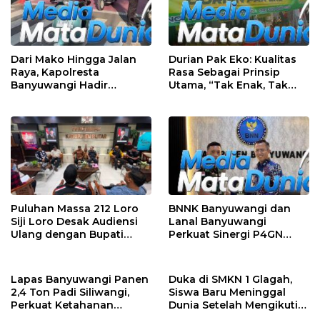
Dari Mako Hingga Jalan
Durian Pak Eko: Kualitas
Raya, Kapolresta
Rasa Sebagai Prinsip
Banyuwangi Hadir
Utama, “Tak Enak, Tak
Menjaga Kenyamanan
Perlu Bayar”
dan Keselamatan
Masyarakat
Puluhan Massa 212 Loro
BNNK Banyuwangi dan
Siji Loro Desak Audiensi
Lanal Banyuwangi
Ulang dengan Bupati
Perkuat Sinergi P4GN
Blitar, Soroti Jalan Rusak
Melalui Audensi
hingga Polusi Tambang
Pasir
Lapas Banyuwangi Panen
Duka di SMKN 1 Glagah,
2,4 Ton Padi Siliwangi,
Siswa Baru Meninggal
Perkuat Ketahanan
Dunia Setelah Mengikuti
Pangan Nasional
Apel Pagi Sekolah