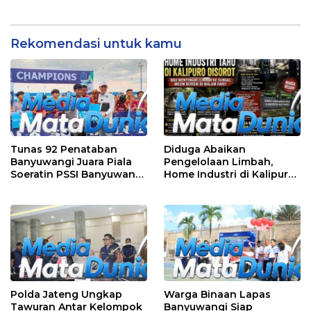
Blitar, Soroti Jalan Rusak
Melalui Audensi
hingga Polusi Tambang
Pasir
Rekomendasi untuk kamu
Tunas 92 Penataban
Diduga Abaikan
Banyuwangi Juara Piala
Pengelolaan Limbah,
Soeratin PSSI Banyuwangi
Home Industri di Kalipuro
2026 Kategori U-13
Dikeluhkan Warga: Bau
Menyengat hingga Suara
Mesin di Malam Hari
Polda Jateng Ungkap
Warga Binaan Lapas
Tawuran Antar Kelompok
Banyuwangi Siap