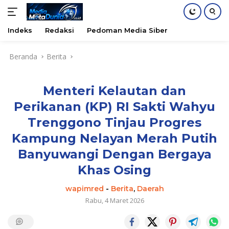
Indeks
Redaksi
Pedoman Media Siber
Langsung
Beranda
Berita
ke
konten
Menteri Kelautan dan
Perikanan (KP) RI Sakti Wahyu
Trenggono Tinjau Progres
Kampung Nelayan Merah Putih
Banyuwangi Dengan Bergaya
Khas Osing
wapimred
-
Berita
,
Daerah
Rabu, 4 Maret 2026