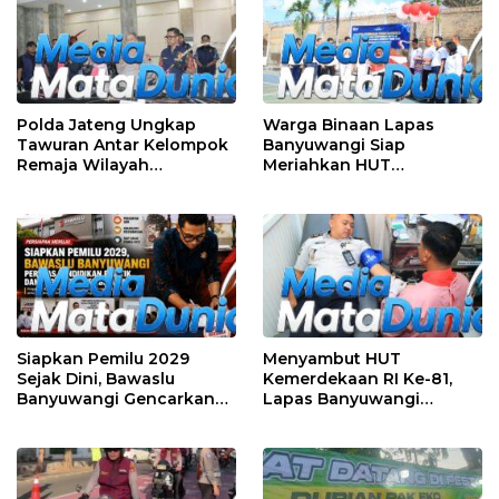
Polda Jateng Ungkap
Warga Binaan Lapas
Tawuran Antar Kelompok
Banyuwangi Siap
Remaja Wilayah
Meriahkan HUT
Semarang-Kendal, 4
Kemerdekaan RI Ke-81
Tersangka dan 17 DPO
dengan Berbagai
Perlombaan
Siapkan Pemilu 2029
Menyambut HUT
Sejak Dini, Bawaslu
Kemerdekaan RI Ke-81,
Banyuwangi Gencarkan
Lapas Banyuwangi
Edukasi Demokrasi dan
Menggelar Aksi Sosial
Penguatan SDM
Donor Darah