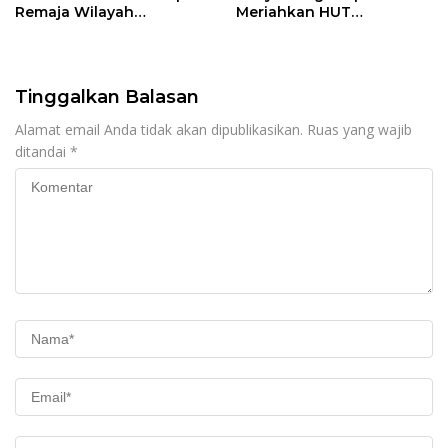
Remaja Wilayah
Meriahkan HUT
Semarang-Kendal, 4
Kemerdekaan RI Ke-81
Tersangka dan 17 DPO
dengan Berbagai
Perlombaan
Tinggalkan Balasan
Alamat email Anda tidak akan dipublikasikan.
Ruas yang wajib
ditandai
*