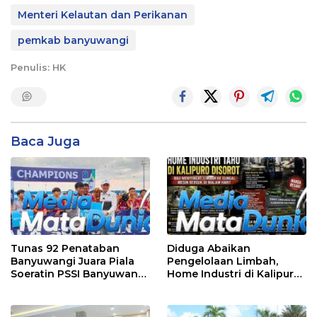
Menteri Kelautan dan Perikanan
pemkab banyuwangi
Penulis: HK
Baca Juga
Tunas 92 Penataban
Diduga Abaikan
Banyuwangi Juara Piala
Pengelolaan Limbah,
Soeratin PSSI Banyuwangi
Home Industri di Kalipuro
2026 Kategori U-13
Dikeluhkan Warga: Bau
Menyengat hingga Suara
Mesin di Malam Hari