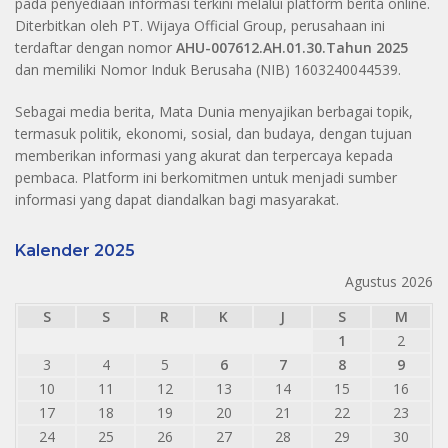
pada penyediaan informasi terkini melalui platform berita online.
Diterbitkan oleh PT. Wijaya Official Group, perusahaan ini
terdaftar dengan nomor
AHU-007612.AH.01.30.Tahun 2025
dan memiliki Nomor Induk Berusaha (NIB) 1603240044539.
Sebagai media berita, Mata Dunia menyajikan berbagai topik,
termasuk politik, ekonomi, sosial, dan budaya, dengan tujuan
memberikan informasi yang akurat dan terpercaya kepada
pembaca. Platform ini berkomitmen untuk menjadi sumber
informasi yang dapat diandalkan bagi masyarakat.
Kalender 2025
Agustus 2026
S
S
R
K
J
S
M
1
2
3
4
5
6
7
8
9
10
11
12
13
14
15
16
17
18
19
20
21
22
23
24
25
26
27
28
29
30