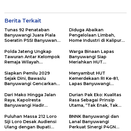
Berita Terkait
Tunas 92 Penataban
Diduga Abaikan
Banyuwangi Juara Piala
Pengelolaan Limbah,
Soeratin PSSI Banyuwangi
Home Industri di Kalipuro
2026 Kategori U-13
Dikeluhkan Warga: Bau
Menyengat hingga Suara
Polda Jateng Ungkap
Warga Binaan Lapas
Mesin di Malam Hari
Tawuran Antar Kelompok
Banyuwangi Siap
Remaja Wilayah
Meriahkan HUT
Semarang-Kendal, 4
Kemerdekaan RI Ke-81
Tersangka dan 17 DPO
dengan Berbagai
Siapkan Pemilu 2029
Menyambut HUT
Perlombaan
Sejak Dini, Bawaslu
Kemerdekaan RI Ke-81,
Banyuwangi Gencarkan
Lapas Banyuwangi
Edukasi Demokrasi dan
Menggelar Aksi Sosial
Penguatan SDM
Donor Darah
Dari Mako Hingga Jalan
Durian Pak Eko: Kualitas
Raya, Kapolresta
Rasa Sebagai Prinsip
Banyuwangi Hadir
Utama, “Tak Enak, Tak
Menjaga Kenyamanan
Perlu Bayar”
dan Keselamatan
Puluhan Massa 212 Loro
BNNK Banyuwangi dan
Masyarakat
Siji Loro Desak Audiensi
Lanal Banyuwangi
Ulang dengan Bupati
Perkuat Sinergi P4GN