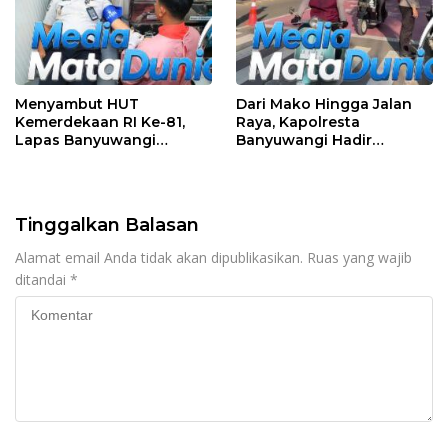
Menyambut HUT
Dari Mako Hingga Jalan
Kemerdekaan RI Ke-81,
Raya, Kapolresta
Lapas Banyuwangi
Banyuwangi Hadir
Menggelar Aksi Sosial
Menjaga Kenyamanan
Donor Darah
dan Keselamatan
Masyarakat
Tinggalkan Balasan
Alamat email Anda tidak akan dipublikasikan.
Ruas yang wajib
ditandai
*