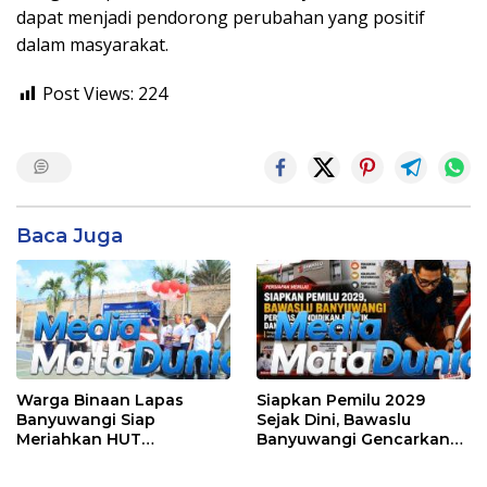
dapat menjadi pendorong perubahan yang positif
dalam masyarakat.
Post Views:
224
Baca Juga
Warga Binaan Lapas
Siapkan Pemilu 2029
Banyuwangi Siap
Sejak Dini, Bawaslu
Meriahkan HUT
Banyuwangi Gencarkan
Kemerdekaan RI Ke-81
Edukasi Demokrasi dan
dengan Berbagai
Penguatan SDM