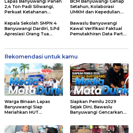
hingga Polusi Tambang
Lapas Banyuwangi Panen
BCM Banyuwangi Genap
Pasir
2,4 Ton Padi Siliwangi,
Setahun, Kolaborasi
Perkuat Ketahanan
UMKM dan Kepedulian
Pangan Nasional
Sosial Warnai Perayaan
Anniversary
Kepala Sekolah SMPN 4
Bawaslu Banyuwangi
Banyuwangi Dardiri, S.Pd
Kawal Verifikasi Faktual
Apresiasi Orang Tua
Pemutakhiran Data Partai
Pengantar Siswa, Setiap
Golkar
Pagi Sambut Siswa di
Depan Gerbang Sekolah
Rekomendasi untuk kamu
Warga Binaan Lapas
Siapkan Pemilu 2029
Banyuwangi Siap
Sejak Dini, Bawaslu
Meriahkan HUT
Banyuwangi Gencarkan
Kemerdekaan RI Ke-81
Edukasi Demokrasi dan
dengan Berbagai
Penguatan SDM
Perlombaan