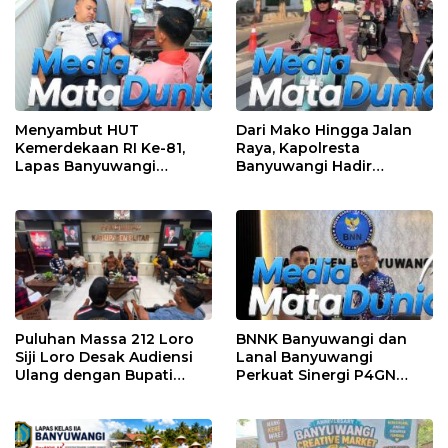
Perlombaan
Menyambut HUT
Dari Mako Hingga Jalan
Kemerdekaan RI Ke-81,
Raya, Kapolresta
Lapas Banyuwangi
Banyuwangi Hadir
Menggelar Aksi Sosial
Menjaga Kenyamanan
Donor Darah
dan Keselamatan
Masyarakat
Puluhan Massa 212 Loro
BNNK Banyuwangi dan
Siji Loro Desak Audiensi
Lanal Banyuwangi
Ulang dengan Bupati
Perkuat Sinergi P4GN
Blitar, Soroti Jalan Rusak
Melalui Audensi
hingga Polusi Tambang
Pasir