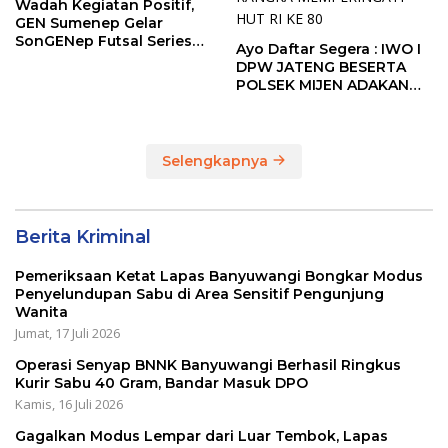
Wadah Kegiatan Positif,
GEN Sumenep Gelar
SonGENep Futsal Series
Ayo Daftar Segera : IWO I
Bupati Cup 2026
DPW JATENG BESERTA
POLSEK MIJEN ADAKAN
LOMBA MANCING DALAM
RANGKA MEMPERINGATI
HUT RI KE 80
Selengkapnya
Berita Kriminal
Pemeriksaan Ketat Lapas Banyuwangi Bongkar Modus
Penyelundupan Sabu di Area Sensitif Pengunjung
Wanita
Jumat, 17 Juli 2026
Operasi Senyap BNNK Banyuwangi Berhasil Ringkus
Kurir Sabu 40 Gram, Bandar Masuk DPO
Kamis, 16 Juli 2026
Gagalkan Modus Lempar dari Luar Tembok, Lapas