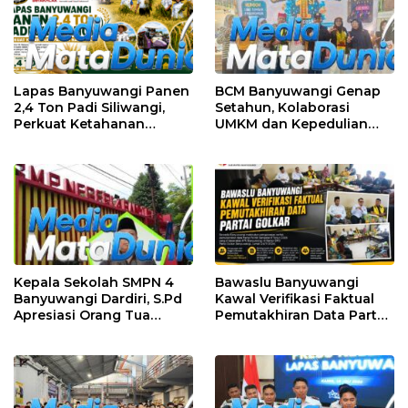
Lapas Banyuwangi Panen
BCM Banyuwangi Genap
2,4 Ton Padi Siliwangi,
Setahun, Kolaborasi
Perkuat Ketahanan
UMKM dan Kepedulian
Pangan Nasional
Sosial Warnai Perayaan
Anniversary
Kepala Sekolah SMPN 4
Bawaslu Banyuwangi
Banyuwangi Dardiri, S.Pd
Kawal Verifikasi Faktual
Apresiasi Orang Tua
Pemutakhiran Data Partai
Pengantar Siswa, Setiap
Golkar
Pagi Sambut Siswa di
Depan Gerbang Sekolah