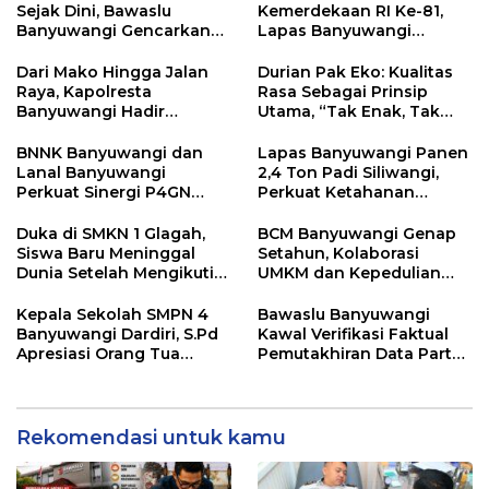
Sejak Dini, Bawaslu
Kemerdekaan RI Ke-81,
Banyuwangi Gencarkan
Lapas Banyuwangi
Edukasi Demokrasi dan
Menggelar Aksi Sosial
Penguatan SDM
Donor Darah
Dari Mako Hingga Jalan
Durian Pak Eko: Kualitas
Raya, Kapolresta
Rasa Sebagai Prinsip
Banyuwangi Hadir
Utama, “Tak Enak, Tak
Menjaga Kenyamanan
Perlu Bayar”
dan Keselamatan
BNNK Banyuwangi dan
Lapas Banyuwangi Panen
Masyarakat
Lanal Banyuwangi
2,4 Ton Padi Siliwangi,
Perkuat Sinergi P4GN
Perkuat Ketahanan
Melalui Audensi
Pangan Nasional
Duka di SMKN 1 Glagah,
BCM Banyuwangi Genap
Siswa Baru Meninggal
Setahun, Kolaborasi
Dunia Setelah Mengikuti
UMKM dan Kepedulian
Apel Pagi Sekolah
Sosial Warnai Perayaan
Anniversary
Kepala Sekolah SMPN 4
Bawaslu Banyuwangi
Banyuwangi Dardiri, S.Pd
Kawal Verifikasi Faktual
Apresiasi Orang Tua
Pemutakhiran Data Partai
Pengantar Siswa, Setiap
Golkar
Pagi Sambut Siswa di
Depan Gerbang Sekolah
Rekomendasi untuk kamu