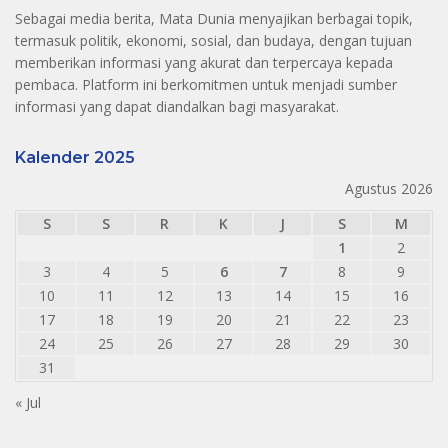
Sebagai media berita, Mata Dunia menyajikan berbagai topik,
termasuk politik, ekonomi, sosial, dan budaya, dengan tujuan
memberikan informasi yang akurat dan terpercaya kepada
pembaca. Platform ini berkomitmen untuk menjadi sumber
informasi yang dapat diandalkan bagi masyarakat.
Kalender 2025
Agustus 2026
S
S
R
K
J
S
M
1
2
3
4
5
6
7
8
9
10
11
12
13
14
15
16
17
18
19
20
21
22
23
24
25
26
27
28
29
30
31
« Jul