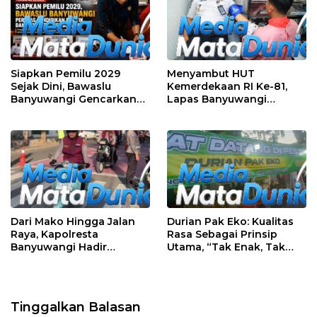
Siapkan Pemilu 2029
Menyambut HUT
Sejak Dini, Bawaslu
Kemerdekaan RI Ke-81,
Banyuwangi Gencarkan
Lapas Banyuwangi
Edukasi Demokrasi dan
Menggelar Aksi Sosial
Penguatan SDM
Donor Darah
Dari Mako Hingga Jalan
Durian Pak Eko: Kualitas
Raya, Kapolresta
Rasa Sebagai Prinsip
Banyuwangi Hadir
Utama, “Tak Enak, Tak
Menjaga Kenyamanan
Perlu Bayar”
dan Keselamatan
Masyarakat
Tinggalkan Balasan