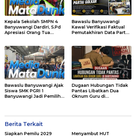
Kepala Sekolah SMPN 4
Bawaslu Banyuwangi
Banyuwangi Dardiri, S.Pd
Kawal Verifikasi Faktual
Apresiasi Orang Tua
Pemutakhiran Data Partai
Pengantar Siswa, Setiap
Golkar
Pagi Sambut Siswa di
Depan Gerbang Sekolah
Bawaslu Banyuwangi Ajak
Dugaan Hubungan Tidak
Siswa SMK PGRI 1
Pantas Libatkan Dua
Banyuwangi Jadi Pemilih
Oknum Guru di
Cerdas Pada Pemilu 2029
Banyuwangi, Masih
Menunggu Klarifikasi
Berita Terkait
Siapkan Pemilu 2029
Menyambut HUT