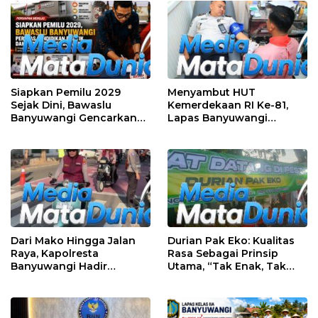
Siapkan Pemilu 2029
Menyambut HUT
Sejak Dini, Bawaslu
Kemerdekaan RI Ke-81,
Banyuwangi Gencarkan
Lapas Banyuwangi
Edukasi Demokrasi dan
Menggelar Aksi Sosial
Penguatan SDM
Donor Darah
Dari Mako Hingga Jalan
Durian Pak Eko: Kualitas
Raya, Kapolresta
Rasa Sebagai Prinsip
Banyuwangi Hadir
Utama, “Tak Enak, Tak
Menjaga Kenyamanan
Perlu Bayar”
dan Keselamatan
Masyarakat