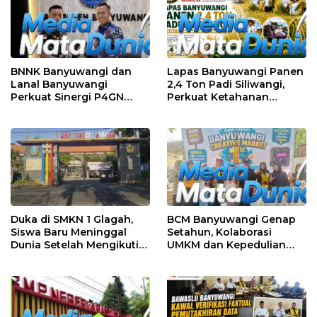
BNNK Banyuwangi dan
Lapas Banyuwangi Panen
Lanal Banyuwangi
2,4 Ton Padi Siliwangi,
Perkuat Sinergi P4GN
Perkuat Ketahanan
Melalui Audensi
Pangan Nasional
Duka di SMKN 1 Glagah,
BCM Banyuwangi Genap
Siswa Baru Meninggal
Setahun, Kolaborasi
Dunia Setelah Mengikuti
UMKM dan Kepedulian
Apel Pagi Sekolah
Sosial Warnai Perayaan
Anniversary