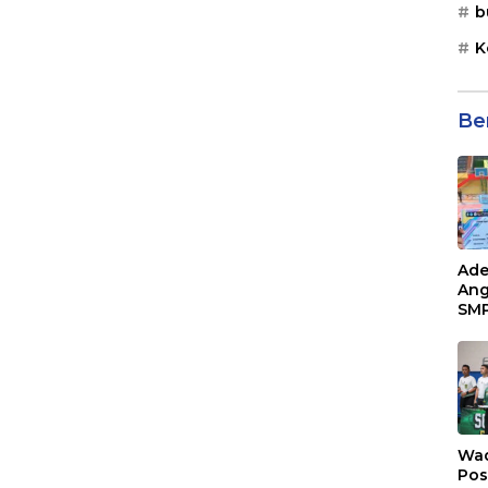
b
K
Be
Ade
Ang
SMP
Tem
Sunr
Cha
Wad
Pos