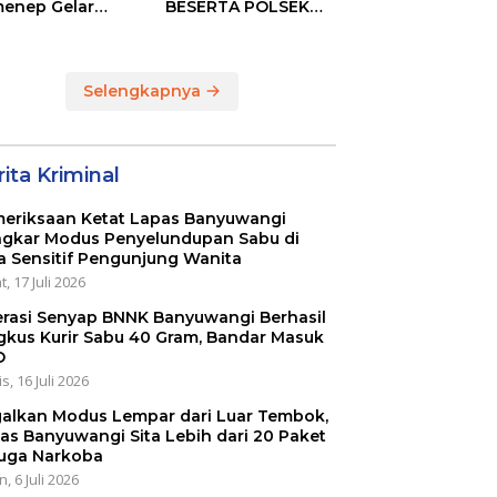
enep Gelar
BESERTA POLSEK
GENep Futsal
MIJEN ADAKAN
ies Bupati Cup
LOMBA MANCING
6
DALAM RANGKA
MEMPERINGATI HUT
Selengkapnya
RI KE 80
ita Kriminal
eriksaan Ketat Lapas Banyuwangi
gkar Modus Penyelundupan Sabu di
a Sensitif Pengunjung Wanita
, 17 Juli 2026
rasi Senyap BNNK Banyuwangi Berhasil
gkus Kurir Sabu 40 Gram, Bandar Masuk
O
s, 16 Juli 2026
alkan Modus Lempar dari Luar Tembok,
as Banyuwangi Sita Lebih dari 20 Paket
uga Narkoba
, 6 Juli 2026