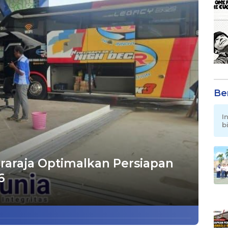
Be
I
b
raraja Optimalkan Persiapan
6