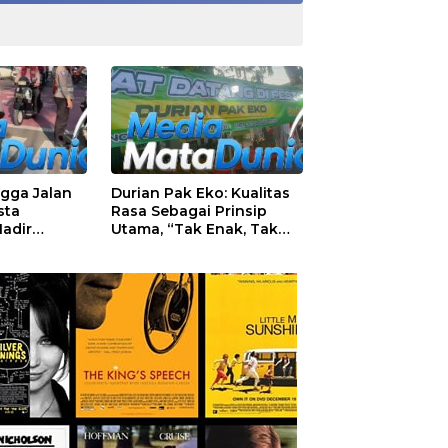
gga Jalan
Durian Pak Eko: Kualitas
sta
Rasa Sebagai Prinsip
adir
Utama, “Tak Enak, Tak
yamanan
Perlu Bayar”
tan