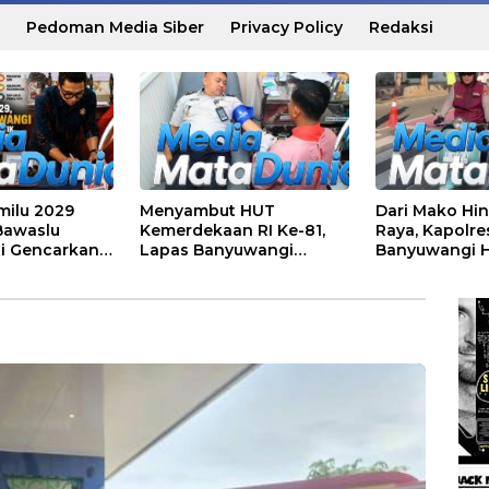
Pedoman Media Siber
Privacy Policy
Redaksi
milu 2029
Menyambut HUT
Dari Mako Hin
 Bawaslu
Kemerdekaan RI Ke-81,
Raya, Kapolre
i Gencarkan
Lapas Banyuwangi
Banyuwangi H
mokrasi dan
Menggelar Aksi Sosial
Menjaga Ken
 SDM
Donor Darah
dan Keselama
Masyarakat