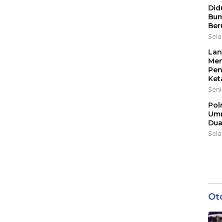
Did
Bum
Ber
Sela
Lan
Men
Pen
Ket
Seni
Pol
Umr
Dua
Sela
Ot