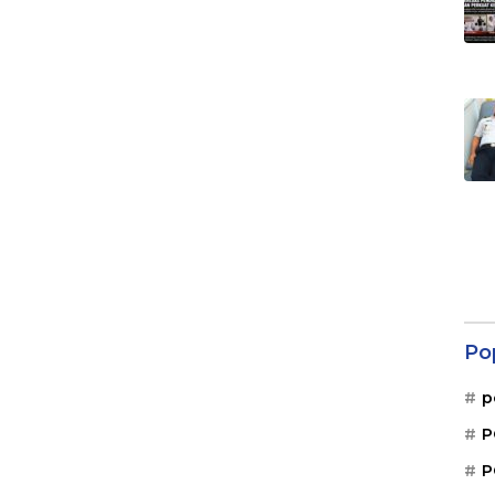
Po
p
P
P