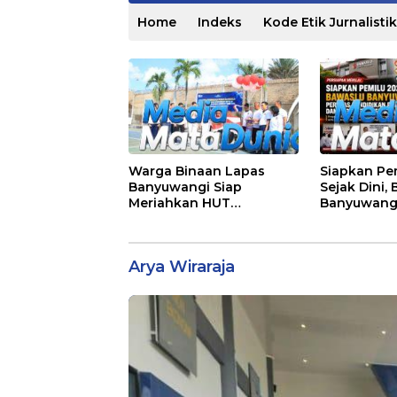
Home
Indeks
Kode Etik Jurnalistik
Warga Binaan Lapas
Siapkan Pe
Banyuwangi Siap
Sejak Dini,
Meriahkan HUT
Banyuwang
Kemerdekaan RI Ke-81
Edukasi De
dengan Berbagai
Penguatan
Perlombaan
Arya Wiraraja