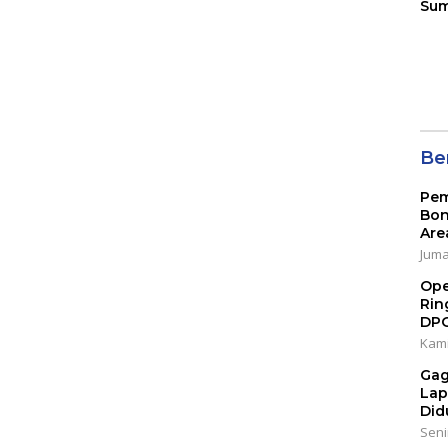
Sum
Son
Ser
202
Ber
Pem
Bon
Are
Jumat
Ope
Rin
DP
Kami
Gag
Lap
Did
Senin