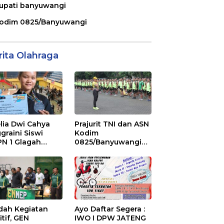
upati banyuwangi
odim 0825/Banyuwangi
rita Olahraga
lia Dwi Cahya
Prajurit TNI dan ASN
graini Siswi
Kodim
N 1 Glagah
0825/Banyuwangi
bus Podium The
Laksanakan Garjas
ise of Java Silat
Periodik I Tahun
mpionship 1
2026
ah Kegiatan
Ayo Daftar Segera :
itif, GEN
IWO I DPW JATENG