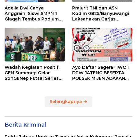
Adelia Dwi Cahya
Prajurit TNI dan ASN
Anggraini Siswi SMPN 1
Kodim 0825/Banyuwangi
Glagah Tembus Podium
Laksanakan Garjas
The Sunrise of Java Silat
Periodik I Tahun 2026
Championship 1
Wadah Kegiatan Positif,
Ayo Daftar Segera : IWO I
GEN Sumenep Gelar
DPW JATENG BESERTA
SonGENep Futsal Series
POLSEK MIJEN ADAKAN
Bupati Cup 2026
LOMBA MANCING DALAM
RANGKA MEMPERINGATI
HUT RI KE 80
Selengkapnya
Berita Kriminal
Polda Jateng Ungkap Tawuran Antar Kelompok Remaja