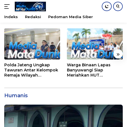
Indeks
Redaksi
Pedoman Media Siber
Langsung
ke
konten
«
»
Polda Jateng Ungkap
Warga Binaan Lapas
Tawuran Antar Kelompok
Banyuwangi Siap
Remaja Wilayah
Meriahkan HUT
Semarang-Kendal, 4
Kemerdekaan RI Ke-81
Tersangka dan 17 DPO
dengan Berbagai
Perlombaan
Humanis