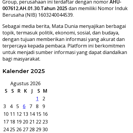
Group, perusahaan ini terdaftar dengan nomor
AHU-
007612.AH.01.30.Tahun 2025
dan memiliki Nomor Induk
Berusaha (NIB) 1603240044539.
Sebagai media berita, Mata Dunia menyajikan berbagai
topik, termasuk politik, ekonomi, sosial, dan budaya,
dengan tujuan memberikan informasi yang akurat dan
terpercaya kepada pembaca. Platform ini berkomitmen
untuk menjadi sumber informasi yang dapat diandalkan
bagi masyarakat.
Kalender 2025
Agustus 2026
S
S
R
K
J
S
M
1
2
3
4
5
6
7
8
9
10
11
12
13
14
15
16
17
18
19
20
21
22
23
24
25
26
27
28
29
30