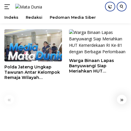
Indeks
Redaksi
Pedoman Media Siber
Langsung
ke
konten
Warga Binaan Lapas
Banyuwangi Siap
Polda Jateng Ungkap
Meriahkan HUT
Tawuran Antar Kelompok
Kemerdekaan RI Ke-81
Remaja Wilayah
dengan Berbagai
Semarang-Kendal, 4
Perlombaan
Tersangka dan 17 DPO
«
»