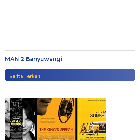
BNNK, LPSS, dan RKBK Edukasi 1.300
Siswa MAN 2 Banyuwangi tentang
Bahaya Narkoba
MAN 2 Banyuwangi
Berita
|
Rabu, 6 Agustus 2025
Berita Terkait