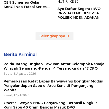
GEN Sumenep Gelar
SonGENep Futsal Series
Ayo Daftar Segera : IWO I
Bupati Cup 2026
DPW JATENG BESERTA
POLSEK MIJEN ADAKAN
LOMBA MANCING DALAM
RANGKA MEMPERINGATI
HUT RI KE 80
Selengkapnya
Berita Kriminal
Polda Jateng Ungkap Tawuran Antar Kelompok Remaja
Wilayah Semarang-Kendal, 4 Tersangka dan 17 DPO
Sabtu, 8 Agustus 2026
Pemeriksaan Ketat Lapas Banyuwangi Bongkar Modus
Penyelundupan Sabu di Area Sensitif Pengunjung
Wanita
Jumat, 17 Juli 2026
Operasi Senyap BNNK Banyuwangi Berhasil Ringkus
Kurir Sabu 40 Gram, Bandar Masuk DPO