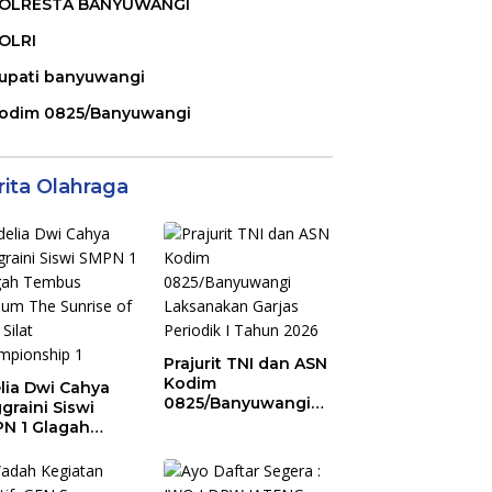
OLRESTA BANYUWANGI
OLRI
upati banyuwangi
odim 0825/Banyuwangi
rita Olahraga
Prajurit TNI dan ASN
Kodim
lia Dwi Cahya
0825/Banyuwangi
graini Siswi
Laksanakan Garjas
N 1 Glagah
Periodik I Tahun
bus Podium The
2026
ise of Java Silat
mpionship 1