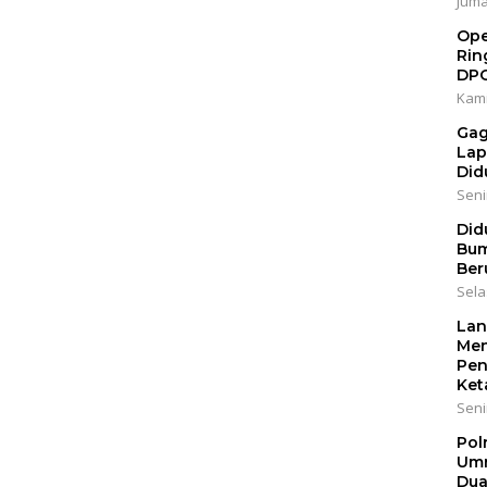
Jumat
Ope
Rin
DP
Kami
Gag
Lap
Did
Senin
Did
Bum
Ber
Sela
Lan
Men
Pen
Ket
Seni
Pol
Umr
Dua