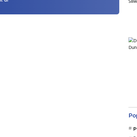
t di
Po
p