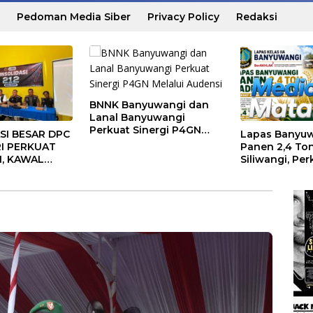
Pedoman Media Siber
Privacy Policy
Redaksi
BNNK Banyuwangi dan
Lanal Banyuwangi
Perkuat Sinergi P4GN
SI BESAR DPC
Lapas Banyu
Melalui Audensi
RI PERKUAT
Panen 2,4 Ton
I, KAWAL
Siliwangi, Per
MERINTAH,
Ketahanan P
ENJADI
Nasional
IRASI
AT