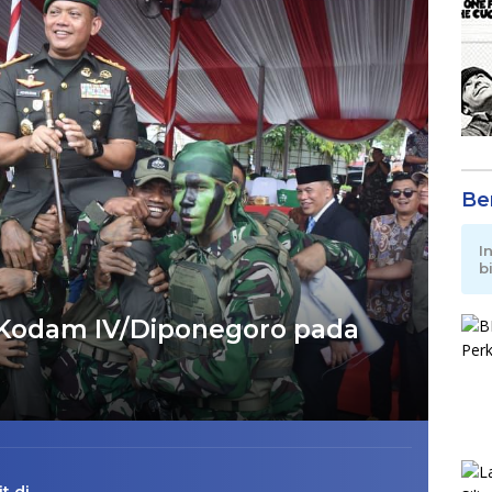
Be
I
b
 Kodam IV/Diponegoro pada