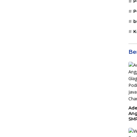
P
P
b
K
Be
Ade
Ang
SMP
Tem
Sunr
Cha