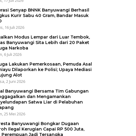
, 17 Juli 2026
rasi Senyap BNNK Banyuwangi Berhasil
gkus Kurir Sabu 40 Gram, Bandar Masuk
O
s, 16 Juli 2026
alkan Modus Lempar dari Luar Tembok,
as Banyuwangi Sita Lebih dari 20 Paket
uga Narkoba
, 6 Juli 2026
uga Lakukan Pemerkosaan, Pemuda Asal
iayu Dilaporkan ke Polisi; Upaya Mediasi
ujung Alot
sa, 2 Juni 2026
al Banyuwangi Bersama Tim Gabungan
ggagalkan dan Mengamankan
yelundapan Satwa Liar di Pelabuhan
apang
n, 25 Mei 2026
resta Banyuwangi Bongkar Dugaan
oh Ilegal Kerugian Capai RP 500 Juta,
 Perempuan Jadi Tersangka