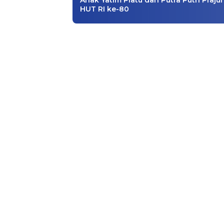
Anak Yatim Piatu dan Putra Putri Prajuri
HUT RI ke-80