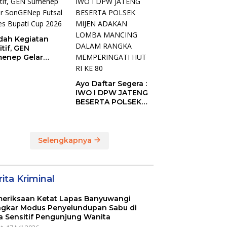
ah Kegiatan
itif, GEN
enep Gelar
GENep Futsal
ies Bupati Cup
Ayo Daftar Segera :
6
IWO I DPW JATENG
BESERTA POLSEK
MIJEN ADAKAN
LOMBA MANCING
DALAM RANGKA
MEMPERINGATI HUT
Selengkapnya
RI KE 80
ita Kriminal
eriksaan Ketat Lapas Banyuwangi
gkar Modus Penyelundupan Sabu di
a Sensitif Pengunjung Wanita