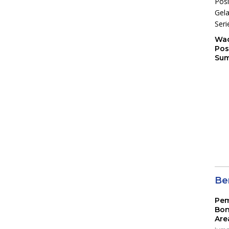
Wad
Pos
Sum
Son
Ser
202
Ber
Pem
Bon
Are