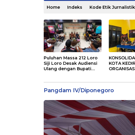
Home
Indeks
Kode Etik Jurnalistik
Puluhan Massa 212 Loro
KONSOLIDA
Siji Loro Desak Audiensi
KOTA KEDI
Ulang dengan Bupati
ORGANISAS
Blitar, Soroti Jalan Rusak
KINERJA PE
hingga Polusi Tambang
DAN SIAP M
Pasir
RUMAH ASP
Pangdam IV/Diponegoro
MASYARAK