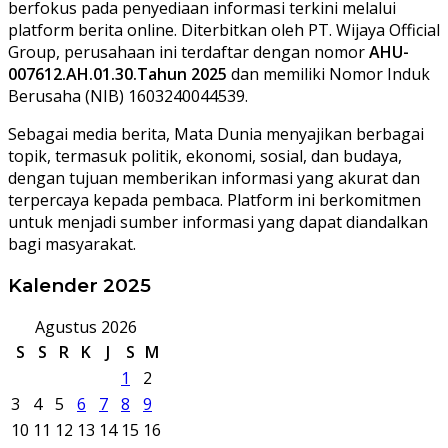
berfokus pada penyediaan informasi terkini melalui
platform berita online. Diterbitkan oleh PT. Wijaya Official
Group, perusahaan ini terdaftar dengan nomor
AHU-
007612.AH.01.30.Tahun 2025
dan memiliki Nomor Induk
Berusaha (NIB) 1603240044539.
Sebagai media berita, Mata Dunia menyajikan berbagai
topik, termasuk politik, ekonomi, sosial, dan budaya,
dengan tujuan memberikan informasi yang akurat dan
terpercaya kepada pembaca. Platform ini berkomitmen
untuk menjadi sumber informasi yang dapat diandalkan
bagi masyarakat.
Kalender 2025
Agustus 2026
S
S
R
K
J
S
M
1
2
3
4
5
6
7
8
9
10
11
12
13
14
15
16