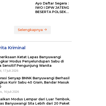
Ayo Daftar Segera :
6
IWO I DPW JATENG
BESERTA POLSEK
MIJEN ADAKAN
LOMBA MANCING
DALAM RANGKA
MEMPERINGATI HUT
Selengkapnya
RI KE 80
ita Kriminal
eriksaan Ketat Lapas Banyuwangi
gkar Modus Penyelundupan Sabu di
a Sensitif Pengunjung Wanita
, 17 Juli 2026
rasi Senyap BNNK Banyuwangi Berhasil
gkus Kurir Sabu 40 Gram, Bandar Masuk
O
s, 16 Juli 2026
alkan Modus Lempar dari Luar Tembok,
as Banyuwangi Sita Lebih dari 20 Paket