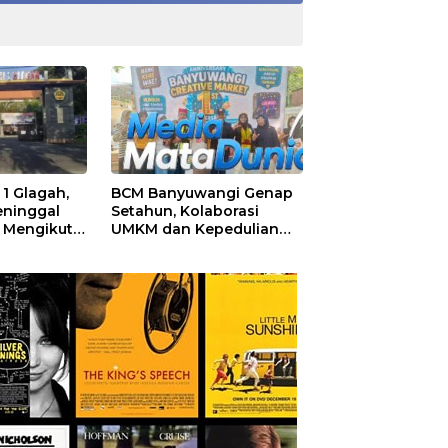
1 Glagah,
BCM Banyuwangi Genap
eninggal
Setahun, Kolaborasi
 Mengikuti
UMKM dan Kepedulian
olah
Sosial Warnai Perayaan
Anniversary