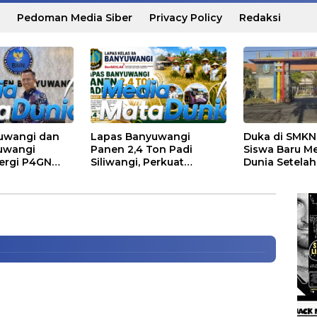
Pedoman Media Siber
Privacy Policy
Redaksi
uwangi dan
Lapas Banyuwangi
Duka di SMKN 
uwangi
Panen 2,4 Ton Padi
Siswa Baru M
 Permainan Petugas PLN
nergi P4GN
Siliwangi, Perkuat
Dunia Setelah
i Aliran Listrik Salah Satu
ensi
Ketahanan Pangan
Apel Pagi Sek
Nasional
rangan Palsu