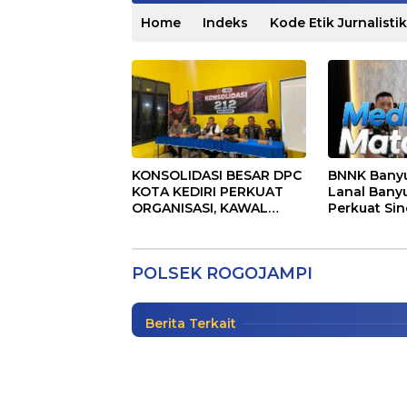
Home
Indeks
Kode Etik Jurnalistik
KONSOLIDASI BESAR DPC
BNNK Bany
KOTA KEDIRI PERKUAT
Lanal Bany
Diduga Adanya Sebuah
ORGANISASI, KAWAL
Perkuat Si
Dengan Para Mafia Pencur
KINERJA PEMERINTAH,
Melalui Aud
DAN SIAP MENJADI
Warga Jadi Korban Kete
RUMAH ASPIRASI
POLSEK ROGOJAMPI
MASYARAKAT
Jawa Timur
,
Kriminal
|
Jumat, 21 Februari 2025
Berita Terkait