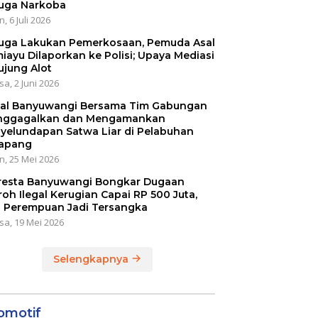
uga Narkoba
, 6 Juli 2026
uga Lakukan Pemerkosaan, Pemuda Asal
iayu Dilaporkan ke Polisi; Upaya Mediasi
ujung Alot
sa, 2 Juni 2026
al Banyuwangi Bersama Tim Gabungan
ggagalkan dan Mengamankan
yelundapan Satwa Liar di Pelabuhan
apang
n, 25 Mei 2026
resta Banyuwangi Bongkar Dugaan
oh Ilegal Kerugian Capai RP 500 Juta,
 Perempuan Jadi Tersangka
sa, 19 Mei 2026
Selengkapnya
omotif