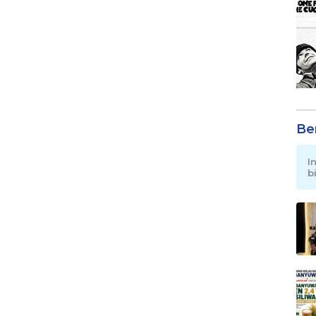
Be
I
b