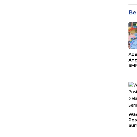
Be
Ade
Ang
SMP
Tem
Sunr
Cha
Wad
Pos
Sum
Son
Ser