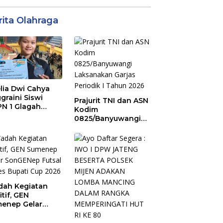
rita Olahraga
lia Dwi Cahya
graini Siswi
Prajurit TNI dan ASN
N 1 Glagah
Kodim
bus Podium The
0825/Banyuwangi
ise of Java Silat
Laksanakan Garjas
mpionship 1
Periodik I Tahun
2026
ah Kegiatan
itif, GEN
enep Gelar
GENep Futsal
ies Bupati Cup