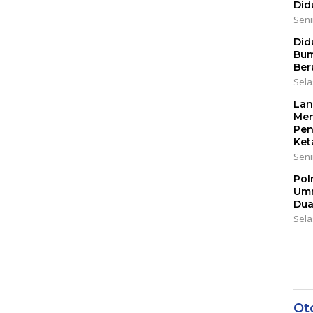
Did
Senin
Did
Bum
Ber
Sela
Lan
Men
Pen
Ket
Seni
Pol
Umr
Dua
Sela
Ot