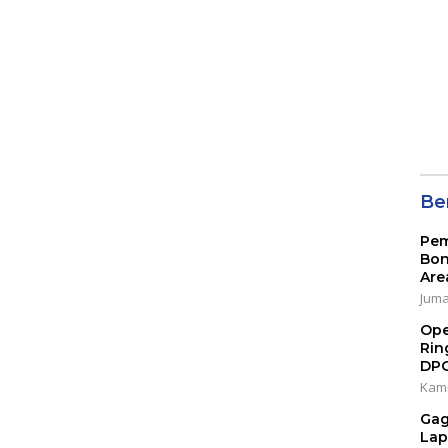
202
Ber
Pem
Bon
Are
Jumat
Ope
Rin
DP
Kami
Gag
Lap