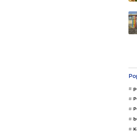
Po
p
P
P
b
K