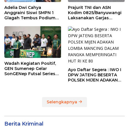
Adelia Dwi Cahya
Prajurit TNI dan ASN
Anggraini Siswi SMPN 1
Kodim 0825/Banyuwangi
Glagah Tembus Podium
Laksanakan Garjas
The Sunrise of Java Silat
Periodik I Tahun 2026
Championship 1
Wadah Kegiatan Positif,
GEN Sumenep Gelar
Ayo Daftar Segera : IWO I
SonGENep Futsal Series
DPW JATENG BESERTA
Bupati Cup 2026
POLSEK MIJEN ADAKAN
LOMBA MANCING DALAM
RANGKA MEMPERINGATI
HUT RI KE 80
Selengkapnya
Berita Kriminal