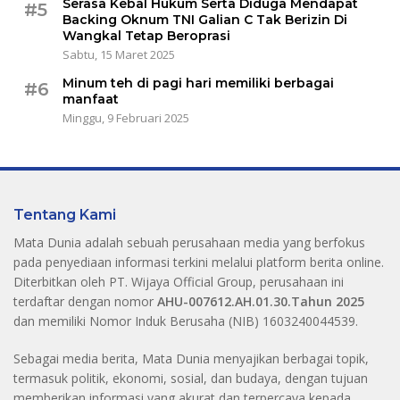
Serasa Kebal Hukum Serta Diduga Mendapat
#5
Backing Oknum TNI Galian C Tak Berizin Di
Wangkal Tetap Beroprasi
Sabtu, 15 Maret 2025
Minum teh di pagi hari memiliki berbagai
#6
manfaat
Minggu, 9 Februari 2025
Tentang Kami
Mata Dunia adalah sebuah perusahaan media yang berfokus
pada penyediaan informasi terkini melalui platform berita online.
Diterbitkan oleh PT. Wijaya Official Group, perusahaan ini
terdaftar dengan nomor
AHU-007612.AH.01.30.Tahun 2025
dan memiliki Nomor Induk Berusaha (NIB) 1603240044539.
Sebagai media berita, Mata Dunia menyajikan berbagai topik,
termasuk politik, ekonomi, sosial, dan budaya, dengan tujuan
memberikan informasi yang akurat dan terpercaya kepada