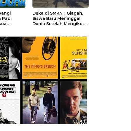
wangi
Duka di SMKN 1 Glagah,
 Padi
Siswa Baru Meninggal
kuat
Dunia Setelah Mengikuti
angan
Apel Pagi Sekolah