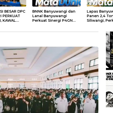
SI BESAR DPC
BNNK Banyuwangi dan
Lapas Banyu
RI PERKUAT
Lanal Banyuwangi
Panen 2,4 Ton
I, KAWAL
Perkuat Sinergi P4GN
Siliwangi, Per
MERINTAH,
Melalui Audensi
Ketahanan P
ENJADI
Nasional
IRASI
AT