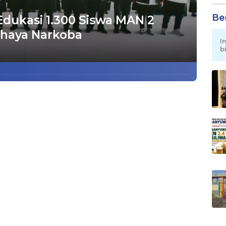
Be
dukasi 1.300 Siswa MAN 2
haya Narkoba
I
b