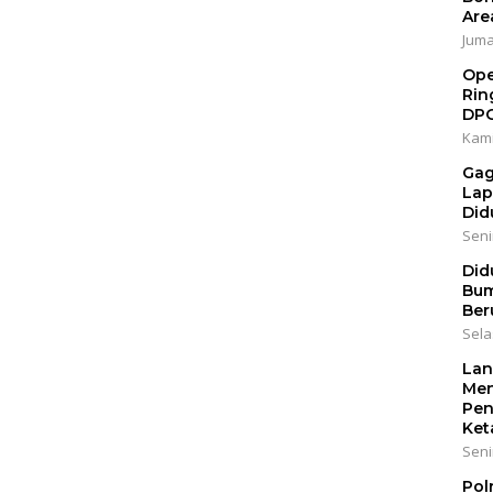
Are
Jumat
Ope
Rin
DP
Kami
Gag
Lap
Did
Senin
Did
Bum
Ber
Sela
Lan
Men
Pen
Ket
Seni
Pol