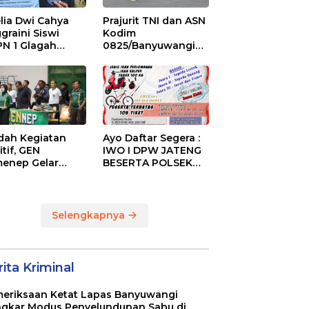
lia Dwi Cahya
Prajurit TNI dan ASN
graini Siswi
Kodim
N 1 Glagah
0825/Banyuwangi
bus Podium The
Laksanakan Garjas
ise of Java Silat
Periodik I Tahun
mpionship 1
2026
ah Kegiatan
Ayo Daftar Segera :
itif, GEN
IWO I DPW JATENG
enep Gelar
BESERTA POLSEK
GENep Futsal
MIJEN ADAKAN
ies Bupati Cup
LOMBA MANCING
6
DALAM RANGKA
MEMPERINGATI HUT
Selengkapnya
RI KE 80
ita Kriminal
eriksaan Ketat Lapas Banyuwangi
gkar Modus Penyelundupan Sabu di