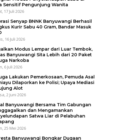
a Sensitif Pengunjung Wanita
, 17 Juli 2026
rasi Senyap BNNK Banyuwangi Berhasil
gkus Kurir Sabu 40 Gram, Bandar Masuk
O
s, 16 Juli 2026
alkan Modus Lempar dari Luar Tembok,
as Banyuwangi Sita Lebih dari 20 Paket
uga Narkoba
, 6 Juli 2026
uga Lakukan Pemerkosaan, Pemuda Asal
iayu Dilaporkan ke Polisi; Upaya Mediasi
ujung Alot
sa, 2 Juni 2026
al Banyuwangi Bersama Tim Gabungan
ggagalkan dan Mengamankan
yelundapan Satwa Liar di Pelabuhan
apang
n, 25 Mei 2026
resta Banyuwangi Bongkar Dugaan