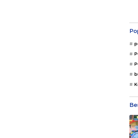
Po
p
P
P
b
K
Be