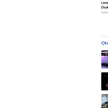
Umr
Dua
Sela
Ot