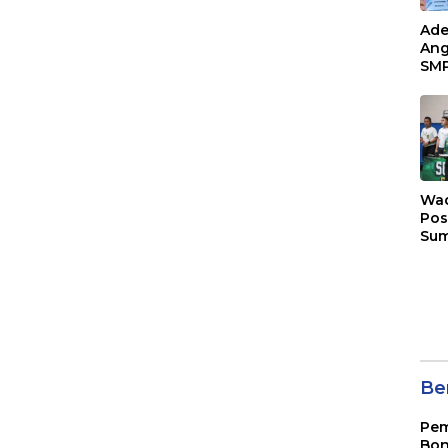
Ade
Ang
SMP
Tem
Sunr
Cha
Wad
Pos
Sum
Son
Ser
202
Ber
Pem
Bon