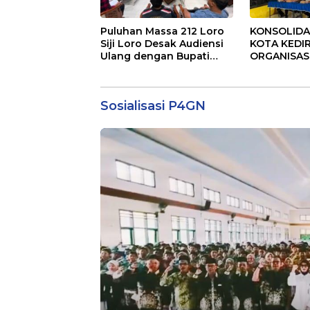
Puluhan Massa 212 Loro
KONSOLIDA
Siji Loro Desak Audiensi
KOTA KEDI
Ulang dengan Bupati
ORGANISAS
Blitar, Soroti Jalan Rusak
KINERJA PE
hingga Polusi Tambang
DAN SIAP M
Pasir
RUMAH ASP
Sosialisasi P4GN
MASYARAK