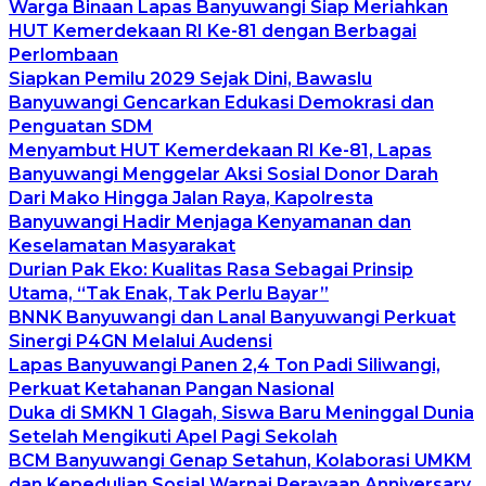
Warga Binaan Lapas Banyuwangi Siap Meriahkan
HUT Kemerdekaan RI Ke-81 dengan Berbagai
Perlombaan
Siapkan Pemilu 2029 Sejak Dini, Bawaslu
Banyuwangi Gencarkan Edukasi Demokrasi dan
Penguatan SDM
Menyambut HUT Kemerdekaan RI Ke-81, Lapas
Banyuwangi Menggelar Aksi Sosial Donor Darah
Dari Mako Hingga Jalan Raya, Kapolresta
Banyuwangi Hadir Menjaga Kenyamanan dan
Keselamatan Masyarakat
Durian Pak Eko: Kualitas Rasa Sebagai Prinsip
Utama, “Tak Enak, Tak Perlu Bayar”
BNNK Banyuwangi dan Lanal Banyuwangi Perkuat
Sinergi P4GN Melalui Audensi
Lapas Banyuwangi Panen 2,4 Ton Padi Siliwangi,
Perkuat Ketahanan Pangan Nasional
Duka di SMKN 1 Glagah, Siswa Baru Meninggal Dunia
Setelah Mengikuti Apel Pagi Sekolah
BCM Banyuwangi Genap Setahun, Kolaborasi UMKM
dan Kepedulian Sosial Warnai Perayaan Anniversary