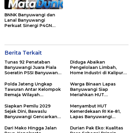
BNNK Banyuwangi dan
Lanal Banyuwangi
Perkuat Sinergi P4GN
Melalui Audensi
Berita Terkait
Tunas 92 Penataban
Diduga Abaikan
Banyuwangi Juara Piala
Pengelolaan Limbah,
Soeratin PSSI Banyuwangi
Home Industri di Kalipuro
2026 Kategori U-13
Dikeluhkan Warga: Bau
Menyengat hingga Suara
Polda Jateng Ungkap
Warga Binaan Lapas
Mesin di Malam Hari
Tawuran Antar Kelompok
Banyuwangi Siap
Remaja Wilayah
Meriahkan HUT
Semarang-Kendal, 4
Kemerdekaan RI Ke-81
Tersangka dan 17 DPO
dengan Berbagai
Siapkan Pemilu 2029
Menyambut HUT
Perlombaan
Sejak Dini, Bawaslu
Kemerdekaan RI Ke-81,
Banyuwangi Gencarkan
Lapas Banyuwangi
Edukasi Demokrasi dan
Menggelar Aksi Sosial
Penguatan SDM
Donor Darah
Dari Mako Hingga Jalan
Durian Pak Eko: Kualitas