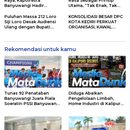
Raya, Kapolresta
Rasa Sebagai Prinsip
Banyuwangi Hadir
Utama, “Tak Enak, Tak
Menjaga Kenyamanan
Perlu Bayar”
dan Keselamatan
Puluhan Massa 212 Loro
KONSOLIDASI BESAR DPC
Masyarakat
Siji Loro Desak Audiensi
KOTA KEDIRI PERKUAT
Ulang dengan Bupati
ORGANISASI, KAWAL
Blitar, Soroti Jalan Rusak
KINERJA PEMERINTAH,
hingga Polusi Tambang
DAN SIAP MENJADI RUMAH
Pasir
ASPIRASI MASYARAKAT
Rekomendasi untuk kamu
Tunas 92 Penataban
Diduga Abaikan
Banyuwangi Juara Piala
Pengelolaan Limbah,
Soeratin PSSI Banyuwangi
Home Industri di Kalipuro
2026 Kategori U-13
Dikeluhkan Warga: Bau
Menyengat hingga Suara
Mesin di Malam Hari