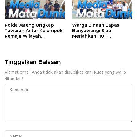
Polda Jateng Ungkap
Warga Binaan Lapas
Tawuran Antar Kelompok
Banyuwangi Siap
Remaja Wilayah
Meriahkan HUT
Semarang-Kendal, 4
Kemerdekaan RI Ke-81
Tersangka dan 17 DPO
dengan Berbagai
Perlombaan
Tinggalkan Balasan
Alamat email Anda tidak akan dipublikasikan.
Ruas yang wajib
ditandai
*