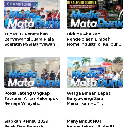
Tunas 92 Penataban
Diduga Abaikan
Banyuwangi Juara Piala
Pengelolaan Limbah,
Soeratin PSSI Banyuwangi
Home Industri di Kalipuro
2026 Kategori U-13
Dikeluhkan Warga: Bau
Menyengat hingga Suara
Mesin di Malam Hari
Polda Jateng Ungkap
Warga Binaan Lapas
Tawuran Antar Kelompok
Banyuwangi Siap
Remaja Wilayah
Meriahkan HUT
Semarang-Kendal, 4
Kemerdekaan RI Ke-81
Tersangka dan 17 DPO
dengan Berbagai
Perlombaan
Siapkan Pemilu 2029
Menyambut HUT
Sejak Dini, Bawaslu
Kemerdekaan RI Ke-81,