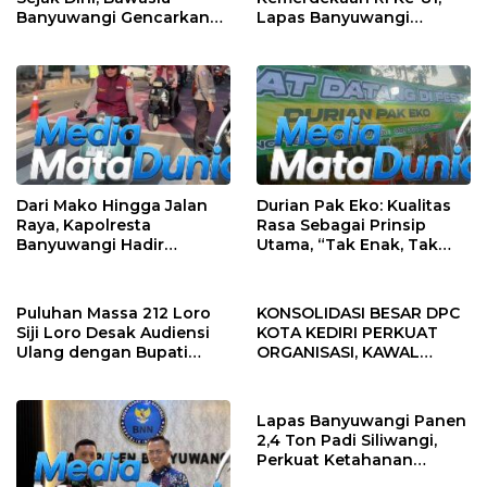
Banyuwangi Gencarkan
Lapas Banyuwangi
Edukasi Demokrasi dan
Menggelar Aksi Sosial
Penguatan SDM
Donor Darah
Dari Mako Hingga Jalan
Durian Pak Eko: Kualitas
Raya, Kapolresta
Rasa Sebagai Prinsip
Banyuwangi Hadir
Utama, “Tak Enak, Tak
Menjaga Kenyamanan
Perlu Bayar”
dan Keselamatan
Masyarakat
Puluhan Massa 212 Loro
KONSOLIDASI BESAR DPC
Siji Loro Desak Audiensi
KOTA KEDIRI PERKUAT
Ulang dengan Bupati
ORGANISASI, KAWAL
Blitar, Soroti Jalan Rusak
KINERJA PEMERINTAH,
hingga Polusi Tambang
DAN SIAP MENJADI RUMAH
Pasir
ASPIRASI MASYARAKAT
Lapas Banyuwangi Panen
2,4 Ton Padi Siliwangi,
Perkuat Ketahanan
Pangan Nasional