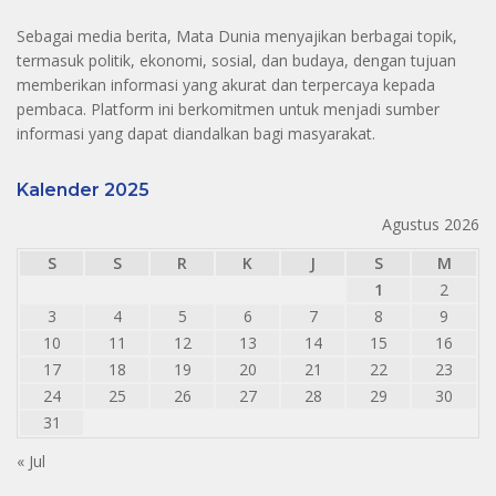
Sebagai media berita, Mata Dunia menyajikan berbagai topik,
termasuk politik, ekonomi, sosial, dan budaya, dengan tujuan
memberikan informasi yang akurat dan terpercaya kepada
pembaca. Platform ini berkomitmen untuk menjadi sumber
informasi yang dapat diandalkan bagi masyarakat.
Kalender 2025
Agustus 2026
S
S
R
K
J
S
M
1
2
3
4
5
6
7
8
9
10
11
12
13
14
15
16
17
18
19
20
21
22
23
24
25
26
27
28
29
30
31
« Jul