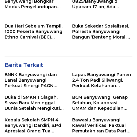
Banyuwangi Bongkar
0825/Banyuwangi di
Modus Penyelundupan
Upacara 17-an, Ada
Sabu di Area Sensitif
Amanat Penting KSAD
Pengunjung Wanita
yang Wajib Dipedomani
Prajurit
Dua Hari Sebelum Tampil,
Buka Sekedar Sosialisasi,
1000 Peserta Banyuwangi
Polresta Banyuwangi
Ethno Carnival (BEC)
Bangun ‘Benteng Moral’
Jalani Gladi Bersih
Pelajar dari Narkoba dan
Pelanggaran Lalu Lintas
Berita Terkait
BNNK Banyuwangi dan
Lapas Banyuwangi Panen
Lanal Banyuwangi
2,4 Ton Padi Siliwangi,
Perkuat Sinergi P4GN
Perkuat Ketahanan
Melalui Audensi
Pangan Nasional
Duka di SMKN 1 Glagah,
BCM Banyuwangi Genap
Siswa Baru Meninggal
Setahun, Kolaborasi
Dunia Setelah Mengikuti
UMKM dan Kepedulian
Apel Pagi Sekolah
Sosial Warnai Perayaan
Anniversary
Kepala Sekolah SMPN 4
Bawaslu Banyuwangi
Banyuwangi Dardiri, S.Pd
Kawal Verifikasi Faktual
Apresiasi Orang Tua
Pemutakhiran Data Partai
Pengantar Siswa, Setiap
Golkar