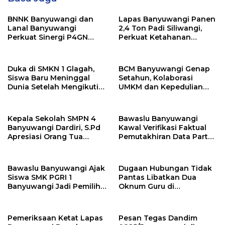
BNNK Banyuwangi dan
Lapas Banyuwangi Panen
Lanal Banyuwangi
2,4 Ton Padi Siliwangi,
Perkuat Sinergi P4GN
Perkuat Ketahanan
Melalui Audensi
Pangan Nasional
Duka di SMKN 1 Glagah,
BCM Banyuwangi Genap
Siswa Baru Meninggal
Setahun, Kolaborasi
Dunia Setelah Mengikuti
UMKM dan Kepedulian
Apel Pagi Sekolah
Sosial Warnai Perayaan
Anniversary
Kepala Sekolah SMPN 4
Bawaslu Banyuwangi
Banyuwangi Dardiri, S.Pd
Kawal Verifikasi Faktual
Apresiasi Orang Tua
Pemutakhiran Data Partai
Pengantar Siswa, Setiap
Golkar
Pagi Sambut Siswa di
Depan Gerbang Sekolah
Bawaslu Banyuwangi Ajak
Dugaan Hubungan Tidak
Siswa SMK PGRI 1
Pantas Libatkan Dua
Banyuwangi Jadi Pemilih
Oknum Guru di
Cerdas Pada Pemilu 2029
Banyuwangi, Masih
Menunggu Klarifikasi
Pemeriksaan Ketat Lapas
Pesan Tegas Dandim