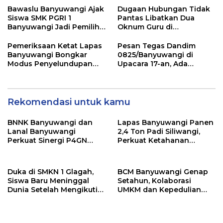
Pagi Sambut Siswa di
Bawaslu Banyuwangi Ajak
Dugaan Hubungan Tidak
Depan Gerbang Sekolah
Siswa SMK PGRI 1
Pantas Libatkan Dua
Banyuwangi Jadi Pemilih
Oknum Guru di
Cerdas Pada Pemilu 2029
Banyuwangi, Masih
Menunggu Klarifikasi
Pemeriksaan Ketat Lapas
Pesan Tegas Dandim
Banyuwangi Bongkar
0825/Banyuwangi di
Modus Penyelundupan
Upacara 17-an, Ada
Sabu di Area Sensitif
Amanat Penting KSAD
Pengunjung Wanita
yang Wajib Dipedomani
Prajurit
Rekomendasi untuk kamu
BNNK Banyuwangi dan
Lapas Banyuwangi Panen
Lanal Banyuwangi
2,4 Ton Padi Siliwangi,
Perkuat Sinergi P4GN
Perkuat Ketahanan
Melalui Audensi
Pangan Nasional
Duka di SMKN 1 Glagah,
BCM Banyuwangi Genap
Siswa Baru Meninggal
Setahun, Kolaborasi
Dunia Setelah Mengikuti
UMKM dan Kepedulian
Apel Pagi Sekolah
Sosial Warnai Perayaan
Anniversary