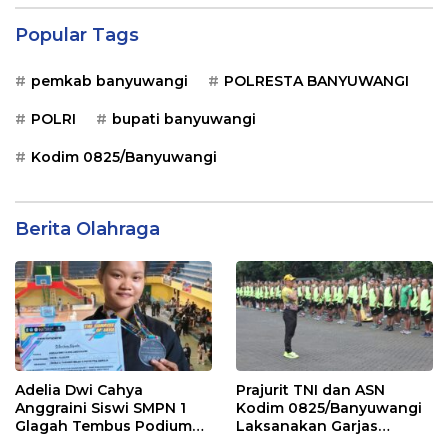
Popular Tags
pemkab banyuwangi
POLRESTA BANYUWANGI
POLRI
bupati banyuwangi
Kodim 0825/Banyuwangi
Berita Olahraga
Adelia Dwi Cahya
Prajurit TNI dan ASN
Anggraini Siswi SMPN 1
Kodim 0825/Banyuwangi
Glagah Tembus Podium
Laksanakan Garjas
The Sunrise of Java Silat
Periodik I Tahun 2026