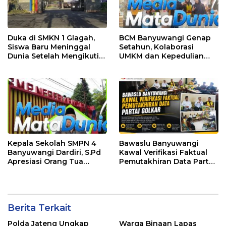
Duka di SMKN 1 Glagah,
BCM Banyuwangi Genap
Siswa Baru Meninggal
Setahun, Kolaborasi
Dunia Setelah Mengikuti
UMKM dan Kepedulian
Apel Pagi Sekolah
Sosial Warnai Perayaan
Anniversary
Kepala Sekolah SMPN 4
Bawaslu Banyuwangi
Banyuwangi Dardiri, S.Pd
Kawal Verifikasi Faktual
Apresiasi Orang Tua
Pemutakhiran Data Partai
Pengantar Siswa, Setiap
Golkar
Pagi Sambut Siswa di
Depan Gerbang Sekolah
Berita Terkait
Polda Jateng Ungkap
Warga Binaan Lapas