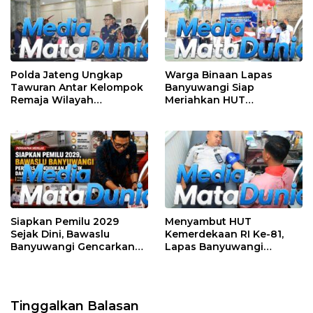
Polda Jateng Ungkap
Warga Binaan Lapas
Tawuran Antar Kelompok
Banyuwangi Siap
Remaja Wilayah
Meriahkan HUT
Semarang-Kendal, 4
Kemerdekaan RI Ke-81
Tersangka dan 17 DPO
dengan Berbagai
Perlombaan
Siapkan Pemilu 2029
Menyambut HUT
Sejak Dini, Bawaslu
Kemerdekaan RI Ke-81,
Banyuwangi Gencarkan
Lapas Banyuwangi
Edukasi Demokrasi dan
Menggelar Aksi Sosial
Penguatan SDM
Donor Darah
Tinggalkan Balasan