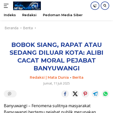
Indeks
Redaksi
Pedoman Media Siber
Langsung
Beranda
Berita
ke
konten
BOBOK SIANG, RAPAT ATAU
SEDANG DILUAR KOTA: ALIBI
CACAT MORAL PEJABAT
BANYUWANGI
Redaksi | Mata Dunia
-
Berita
Jumat, 11 Juli 2025
Banyuwangi – Fenomena sulitnya masyarakat
Banyuwangi bertemu pejabat publik merupakan