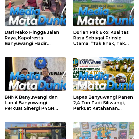
Dari Mako Hingga Jalan
Durian Pak Eko: Kualitas
Raya, Kapolresta
Rasa Sebagai Prinsip
Banyuwangi Hadir
Utama, “Tak Enak, Tak
Menjaga Kenyamanan
Perlu Bayar”
dan Keselamatan
Masyarakat
BNNK Banyuwangi dan
Lapas Banyuwangi Panen
Lanal Banyuwangi
2,4 Ton Padi Siliwangi,
Perkuat Sinergi P4GN
Perkuat Ketahanan
Melalui Audensi
Pangan Nasional