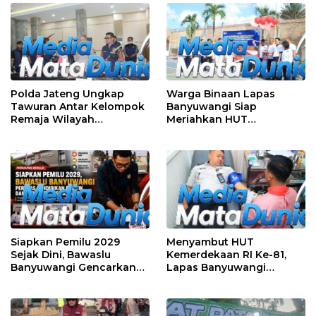
Polda Jateng Ungkap
Warga Binaan Lapas
Tawuran Antar Kelompok
Banyuwangi Siap
Remaja Wilayah
Meriahkan HUT
Semarang-Kendal, 4
Kemerdekaan RI Ke-81
Tersangka dan 17 DPO
dengan Berbagai
Perlombaan
Siapkan Pemilu 2029
Menyambut HUT
Sejak Dini, Bawaslu
Kemerdekaan RI Ke-81,
Banyuwangi Gencarkan
Lapas Banyuwangi
Edukasi Demokrasi dan
Menggelar Aksi Sosial
Penguatan SDM
Donor Darah