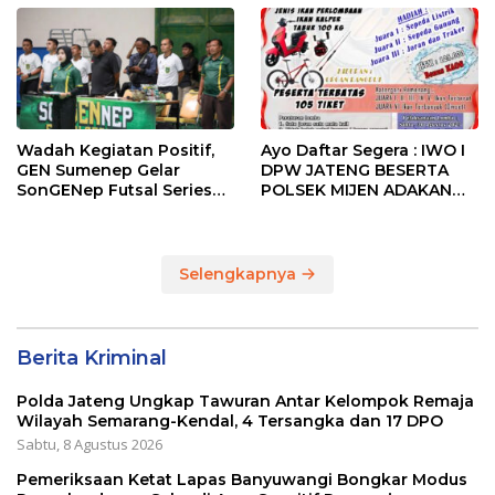
Championship 1
Wadah Kegiatan Positif,
Ayo Daftar Segera : IWO I
GEN Sumenep Gelar
DPW JATENG BESERTA
SonGENep Futsal Series
POLSEK MIJEN ADAKAN
Bupati Cup 2026
LOMBA MANCING DALAM
RANGKA MEMPERINGATI
HUT RI KE 80
Selengkapnya
Berita Kriminal
Polda Jateng Ungkap Tawuran Antar Kelompok Remaja
Wilayah Semarang-Kendal, 4 Tersangka dan 17 DPO
Sabtu, 8 Agustus 2026
Pemeriksaan Ketat Lapas Banyuwangi Bongkar Modus