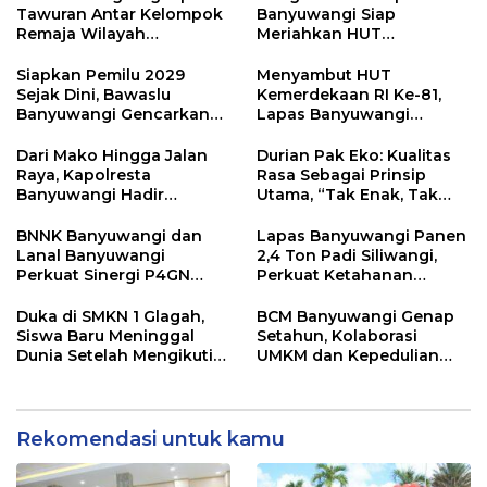
Tawuran Antar Kelompok
Banyuwangi Siap
Remaja Wilayah
Meriahkan HUT
Semarang-Kendal, 4
Kemerdekaan RI Ke-81
Tersangka dan 17 DPO
dengan Berbagai
Siapkan Pemilu 2029
Menyambut HUT
Perlombaan
Sejak Dini, Bawaslu
Kemerdekaan RI Ke-81,
Banyuwangi Gencarkan
Lapas Banyuwangi
Edukasi Demokrasi dan
Menggelar Aksi Sosial
Penguatan SDM
Donor Darah
Dari Mako Hingga Jalan
Durian Pak Eko: Kualitas
Raya, Kapolresta
Rasa Sebagai Prinsip
Banyuwangi Hadir
Utama, “Tak Enak, Tak
Menjaga Kenyamanan
Perlu Bayar”
dan Keselamatan
BNNK Banyuwangi dan
Lapas Banyuwangi Panen
Masyarakat
Lanal Banyuwangi
2,4 Ton Padi Siliwangi,
Perkuat Sinergi P4GN
Perkuat Ketahanan
Melalui Audensi
Pangan Nasional
Duka di SMKN 1 Glagah,
BCM Banyuwangi Genap
Siswa Baru Meninggal
Setahun, Kolaborasi
Dunia Setelah Mengikuti
UMKM dan Kepedulian
Apel Pagi Sekolah
Sosial Warnai Perayaan
Anniversary
Rekomendasi untuk kamu