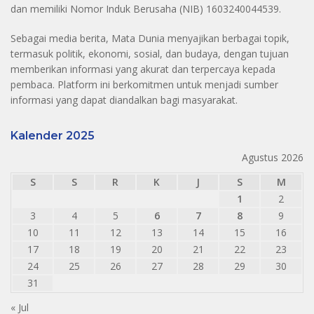
dan memiliki Nomor Induk Berusaha (NIB) 1603240044539.
Sebagai media berita, Mata Dunia menyajikan berbagai topik,
termasuk politik, ekonomi, sosial, dan budaya, dengan tujuan
memberikan informasi yang akurat dan terpercaya kepada
pembaca. Platform ini berkomitmen untuk menjadi sumber
informasi yang dapat diandalkan bagi masyarakat.
Kalender 2025
Agustus 2026
S
S
R
K
J
S
M
1
2
3
4
5
6
7
8
9
10
11
12
13
14
15
16
17
18
19
20
21
22
23
24
25
26
27
28
29
30
31
« Jul