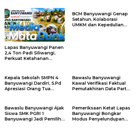
dan Keselamatan
Masyarakat
BCM Banyuwangi Genap
Setahun, Kolaborasi
UMKM dan Kepedulian
Sosial Warnai Perayaan
Anniversary
Lapas Banyuwangi Panen
2,4 Ton Padi Siliwangi,
Perkuat Ketahanan
Pangan Nasional
Kepala Sekolah SMPN 4
Bawaslu Banyuwangi
Banyuwangi Dardiri, S.Pd
Kawal Verifikasi Faktual
Apresiasi Orang Tua
Pemutakhiran Data Partai
Pengantar Siswa, Setiap
Golkar
Pagi Sambut Siswa di
Depan Gerbang Sekolah
Bawaslu Banyuwangi Ajak
Pemeriksaan Ketat Lapas
Siswa SMK PGRI 1
Banyuwangi Bongkar
Banyuwangi Jadi Pemilih
Modus Penyelundupan
Cerdas Pada Pemilu 2029
Sabu di Area Sensitif
Pengunjung Wanita