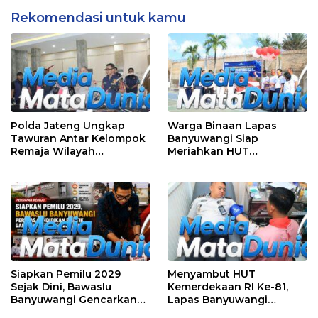
Depan Gerbang Sekolah
Rekomendasi untuk kamu
Polda Jateng Ungkap
Warga Binaan Lapas
Tawuran Antar Kelompok
Banyuwangi Siap
Remaja Wilayah
Meriahkan HUT
Semarang-Kendal, 4
Kemerdekaan RI Ke-81
Tersangka dan 17 DPO
dengan Berbagai
Perlombaan
Siapkan Pemilu 2029
Menyambut HUT
Sejak Dini, Bawaslu
Kemerdekaan RI Ke-81,
Banyuwangi Gencarkan
Lapas Banyuwangi
Edukasi Demokrasi dan
Menggelar Aksi Sosial