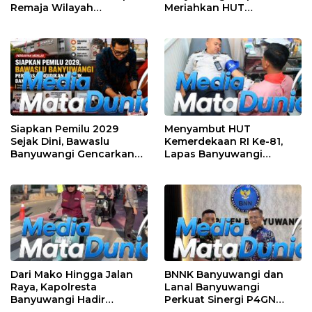
Remaja Wilayah
Meriahkan HUT
Semarang-Kendal, 4
Kemerdekaan RI Ke-81
Tersangka dan 17 DPO
dengan Berbagai
Perlombaan
Siapkan Pemilu 2029
Menyambut HUT
Sejak Dini, Bawaslu
Kemerdekaan RI Ke-81,
Banyuwangi Gencarkan
Lapas Banyuwangi
Edukasi Demokrasi dan
Menggelar Aksi Sosial
Penguatan SDM
Donor Darah
Dari Mako Hingga Jalan
BNNK Banyuwangi dan
Raya, Kapolresta
Lanal Banyuwangi
Banyuwangi Hadir
Perkuat Sinergi P4GN
Menjaga Kenyamanan
Melalui Audensi