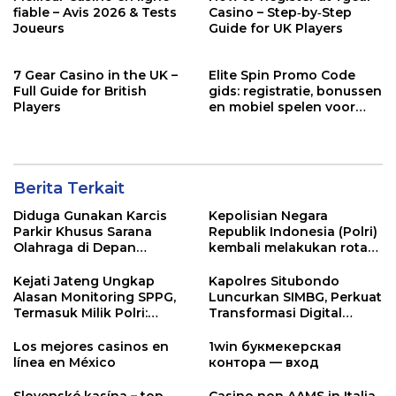
fiable – Avis 2026 & Tests
Casino – Step‑by‑Step
Joueurs
Guide for UK Players
7 Gear Casino in the UK –
Elite Spin Promo Code
Full Guide for British
gids: registratie, bonussen
Players
en mobiel spelen voor
Nederlandse spelers
Berita Terkait
Diduga Gunakan Karcis
Kepolisian Negara
Parkir Khusus Sarana
Republik Indonesia (Polri)
Olahraga di Depan
kembali melakukan rotasi
Warung Makan, Warga
dan promosi jabatan
Desak Dishub dan
dalam skala besar.
Kejati Jateng Ungkap
Kapolres Situbondo
Pemkab Banyuwangi
Alasan Monitoring SPPG,
Luncurkan SIMBG, Perkuat
Bertindak Tegas
Termasuk Milik Polri:
Transformasi Digital
Fokus Pendataan dan
Program Makan Bergizi
Evaluasi Program MBG
Gratis
Los mejores casinos en
1win букмекерская
línea en México
контора — вход