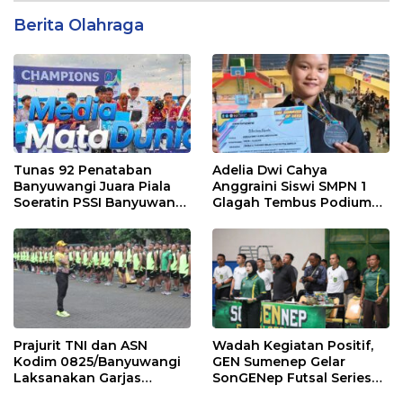
Berita Olahraga
Tunas 92 Penataban
Adelia Dwi Cahya
Banyuwangi Juara Piala
Anggraini Siswi SMPN 1
Soeratin PSSI Banyuwangi
Glagah Tembus Podium
2026 Kategori U-13
The Sunrise of Java Silat
Championship 1
Prajurit TNI dan ASN
Wadah Kegiatan Positif,
Kodim 0825/Banyuwangi
GEN Sumenep Gelar
Laksanakan Garjas
SonGENep Futsal Series
Periodik I Tahun 2026
Bupati Cup 2026