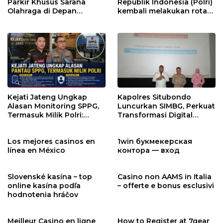
Parkir Khusus Sarana
Republik Indonesia (Polri)
Olahraga di Depan
kembali melakukan rotasi
Warung Makan, Warga
dan promosi jabatan
Desak Dishub dan
dalam skala besar.
Pemkab Banyuwangi
Bertindak Tegas
Kejati Jateng Ungkap
Kapolres Situbondo
Alasan Monitoring SPPG,
Luncurkan SIMBG, Perkuat
Termasuk Milik Polri:
Transformasi Digital
Fokus Pendataan dan
Program Makan Bergizi
Evaluasi Program MBG
Gratis
Los mejores casinos en
1win букмекерская
línea en México
контора — вход
Slovenské kasína – top
Casino non AAMS in Italia
online kasína podľa
– offerte e bonus esclusivi
hodnotenia hráčov
Meilleur Casino en ligne
How to Register at 7gear