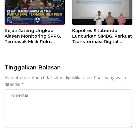
Kejati Jateng Ungkap
Kapolres Situbondo
Alasan Monitoring SPPG,
Luncurkan SIMBG, Perkuat
Termasuk Milik Polri:
Transformasi Digital
Fokus Pendataan dan
Program Makan Bergizi
Evaluasi Program MBG
Gratis
Tinggalkan Balasan
Alamat email Anda tidak akan dipublikasikan.
Ruas yang wajib
ditandai
*