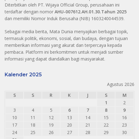
Diterbitkan oleh PT. Wijaya Official Group, perusahaan ini
terdaftar dengan nomor
AHU-007612.AH.01.30.Tahun 2025
dan memiliki Nomor Induk Berusaha (NIB) 1603240044539.
Sebagai media berita, Mata Dunia menyajikan berbagai topik,
termasuk politik, ekonomi, sosial, dan budaya, dengan tujuan
memberikan informasi yang akurat dan terpercaya kepada
pembaca. Platform ini berkomitmen untuk menjadi sumber
informasi yang dapat diandalkan bagi masyarakat.
Kalender 2025
Agustus 2026
S
S
R
K
J
S
M
1
2
3
4
5
6
7
8
9
10
11
12
13
14
15
16
17
18
19
20
21
22
23
24
25
26
27
28
29
30