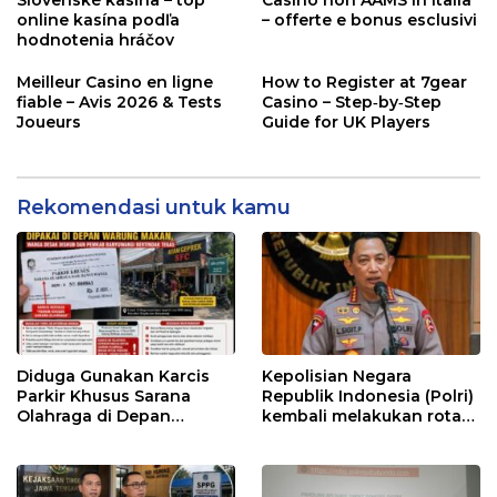
Slovenské kasína – top
Casino non AAMS in Italia
online kasína podľa
– offerte e bonus esclusivi
hodnotenia hráčov
Meilleur Casino en ligne
How to Register at 7gear
fiable – Avis 2026 & Tests
Casino – Step‑by‑Step
Joueurs
Guide for UK Players
Rekomendasi untuk kamu
Diduga Gunakan Karcis
Kepolisian Negara
Parkir Khusus Sarana
Republik Indonesia (Polri)
Olahraga di Depan
kembali melakukan rotasi
Warung Makan, Warga
dan promosi jabatan
Desak Dishub dan
dalam skala besar.
Pemkab Banyuwangi
Bertindak Tegas