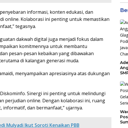
Be
enyebaran informasi, konten edukasi, dan
i online. Kolaborasi ini penting untuk memastikan
nfaat,” tegasnya.
guatan dakwah digital juga menjadi fokus dalam
yampaikan komitmennya untuk membantu
dan pesan-pesan kebaikan yang dibawakan
 terutama di kalangan generasi muda.
Ade
Ang
maidi, menyampaikan apresiasinya atas dukungan
SMP
Tem
Sunr
Cha
iskominfo. Sinergi ini penting untuk melindungi
 perjudian online. Dengan kolaborasi ini, ruang
, informatif, dan bermanfaat,” ujarnya.
Wad
Pos
Sum
di Mulyadi Ikut Soroti Kenaikan PBB
Son