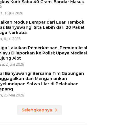
gkus Kurir Sabu 40 Gram, Bandar Masuk
O
s, 16 Juli 2026
alkan Modus Lempar dari Luar Tembok,
as Banyuwangi Sita Lebih dari 20 Paket
uga Narkoba
, 6 Juli 2026
uga Lakukan Pemerkosaan, Pemuda Asal
iayu Dilaporkan ke Polisi; Upaya Mediasi
ujung Alot
sa, 2 Juni 2026
al Banyuwangi Bersama Tim Gabungan
ggagalkan dan Mengamankan
yelundapan Satwa Liar di Pelabuhan
apang
n, 25 Mei 2026
Selengkapnya