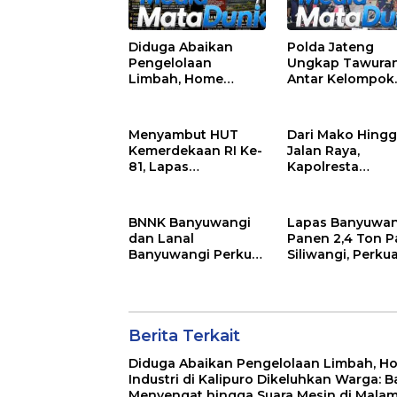
Diduga Abaikan
Polda Jateng
Pengelolaan
Ungkap Tawura
Limbah, Home
Antar Kelompok
Industri di Kalipuro
Remaja Wilayah
Dikeluhkan Warga:
Semarang-Kenda
Bau Menyengat
Tersangka dan 1
Menyambut HUT
Dari Mako Hing
hingga Suara Mesin
DPO
Kemerdekaan RI Ke-
Jalan Raya,
di Malam Hari
81, Lapas
Kapolresta
Banyuwangi
Banyuwangi Had
Menggelar Aksi
Menjaga
Sosial Donor Darah
Kenyamanan da
BNNK Banyuwangi
Lapas Banyuwan
Keselamatan
dan Lanal
Panen 2,4 Ton P
Masyarakat
Banyuwangi Perkuat
Siliwangi, Perku
Sinergi P4GN Melalui
Ketahanan Pan
Audensi
Nasional
Berita Terkait
Diduga Abaikan Pengelolaan Limbah, H
Industri di Kalipuro Dikeluhkan Warga: B
Menyengat hingga Suara Mesin di Mala