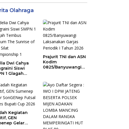
rita Olahraga
Prajurit TNI dan ASN
Kodim
lia Dwi Cahya
0825/Banyuwangi
graini Siswi
Laksanakan Garjas
N 1 Glagah
Periodik I Tahun
bus Podium The
2026
ise of Java Silat
mpionship 1
ah Kegiatan
itif, GEN
enep Gelar
GENep Futsal