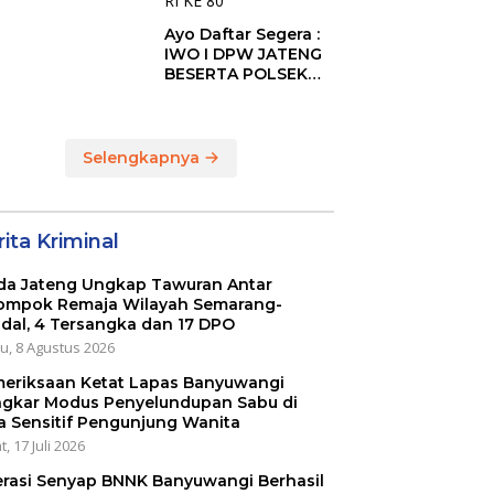
ies Bupati Cup
Ayo Daftar Segera :
6
IWO I DPW JATENG
BESERTA POLSEK
MIJEN ADAKAN
LOMBA MANCING
DALAM RANGKA
MEMPERINGATI HUT
Selengkapnya
RI KE 80
ita Kriminal
da Jateng Ungkap Tawuran Antar
ompok Remaja Wilayah Semarang-
dal, 4 Tersangka dan 17 DPO
u, 8 Agustus 2026
eriksaan Ketat Lapas Banyuwangi
gkar Modus Penyelundupan Sabu di
a Sensitif Pengunjung Wanita
, 17 Juli 2026
rasi Senyap BNNK Banyuwangi Berhasil