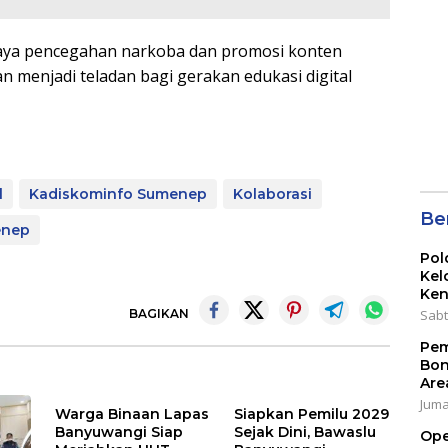
Ser
202
paya pencegahan narkoba dan promosi konten
an menjadi teladan bagi gerakan edukasi digital
l
Kadiskominfo Sumenep
Kolaborasi
Ber
enep
Pol
Kel
Ken
BAGIKAN
Sabt
Pem
Bon
Are
Jumat
Warga Binaan Lapas
Siapkan Pemilu 2029
Banyuwangi Siap
Sejak Dini, Bawaslu
Ope