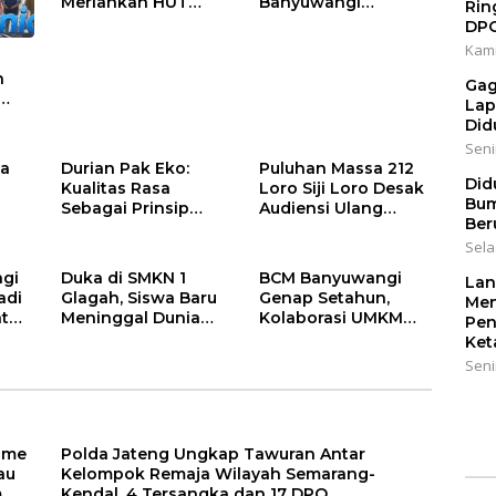
Meriahkan HUT
Banyuwangi
Rin
Kemerdekaan RI Ke-
Gencarkan Edukasi
DP
81 dengan Berbagai
Demokrasi dan
Kami
Perlombaan
Penguatan SDM
n
Gag
Lap
Did
l, 4
Senin
7
ga
Durian Pak Eko:
Puluhan Massa 212
Did
Kualitas Rasa
Loro Siji Loro Desak
Bum
Sebagai Prinsip
Audiensi Ulang
Ber
ir
Utama, “Tak Enak,
dengan Bupati
Sela
Tak Perlu Bayar”
Blitar, Soroti Jalan
n
Rusak hingga Polusi
gi
Duka di SMKN 1
BCM Banyuwangi
Lan
Tambang Pasir
adi
Glagah, Siswa Baru
Genap Setahun,
Men
at
Meninggal Dunia
Kolaborasi UMKM
Pen
gan
Setelah Mengikuti
dan Kepedulian
Ket
Apel Pagi Sekolah
Sosial Warnai
Seni
Perayaan
Anniversary
ome
Polda Jateng Ungkap Tawuran Antar
au
Kelompok Remaja Wilayah Semarang-
m
Kendal, 4 Tersangka dan 17 DPO