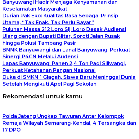
Banyuwangi Hadir Menjaga Kenyamanan dan
Keselamatan Masyarakat
Durian Pak Eko: Kualitas Rasa Sebagai Prinsip
Utama, “Tak Enak, Tak Perlu Bayar”
Puluhan Massa 212 Loro Siji Loro Desak Audiensi
Ulang dengan Bupati Blitar, Soroti Jalan Rusak
hingga Polusi Tambang Pasir
BNNK Banyuwangi dan Lanal Banyuwangi Perkuat
Sinergi P4GN Melalui Audensi
Lapas Banyuwangi Panen 2,4 Ton Padi Siliwangi,
Perkuat Ketahanan Pangan Nasional
Duka di SMKN 1 Glagah, Siswa Baru Meninggal Dunia
Setelah Mengikuti Apel Pagi Sekolah
Rekomendasi untuk kamu
Polda Jateng Ungkap Tawuran Antar Kelompok
Remaja Wilayah Semarang-Kendal, 4 Tersangka dan
17 DPO