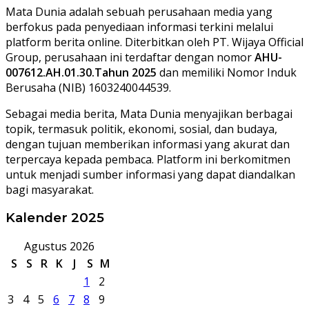
Mata Dunia adalah sebuah perusahaan media yang
berfokus pada penyediaan informasi terkini melalui
platform berita online. Diterbitkan oleh PT. Wijaya Official
Group, perusahaan ini terdaftar dengan nomor
AHU-
007612.AH.01.30.Tahun 2025
dan memiliki Nomor Induk
Berusaha (NIB) 1603240044539.
Sebagai media berita, Mata Dunia menyajikan berbagai
topik, termasuk politik, ekonomi, sosial, dan budaya,
dengan tujuan memberikan informasi yang akurat dan
terpercaya kepada pembaca. Platform ini berkomitmen
untuk menjadi sumber informasi yang dapat diandalkan
bagi masyarakat.
Kalender 2025
Agustus 2026
S
S
R
K
J
S
M
1
2
3
4
5
6
7
8
9