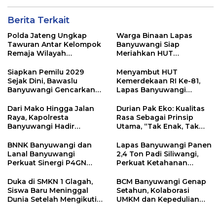
Depan Gerbang Sekolah
Berita Terkait
Polda Jateng Ungkap
Warga Binaan Lapas
Tawuran Antar Kelompok
Banyuwangi Siap
Remaja Wilayah
Meriahkan HUT
Semarang-Kendal, 4
Kemerdekaan RI Ke-81
Tersangka dan 17 DPO
dengan Berbagai
Siapkan Pemilu 2029
Menyambut HUT
Perlombaan
Sejak Dini, Bawaslu
Kemerdekaan RI Ke-81,
Banyuwangi Gencarkan
Lapas Banyuwangi
Edukasi Demokrasi dan
Menggelar Aksi Sosial
Penguatan SDM
Donor Darah
Dari Mako Hingga Jalan
Durian Pak Eko: Kualitas
Raya, Kapolresta
Rasa Sebagai Prinsip
Banyuwangi Hadir
Utama, “Tak Enak, Tak
Menjaga Kenyamanan
Perlu Bayar”
dan Keselamatan
BNNK Banyuwangi dan
Lapas Banyuwangi Panen
Masyarakat
Lanal Banyuwangi
2,4 Ton Padi Siliwangi,
Perkuat Sinergi P4GN
Perkuat Ketahanan
Melalui Audensi
Pangan Nasional
Duka di SMKN 1 Glagah,
BCM Banyuwangi Genap
Siswa Baru Meninggal
Setahun, Kolaborasi
Dunia Setelah Mengikuti
UMKM dan Kepedulian
Apel Pagi Sekolah
Sosial Warnai Perayaan
Anniversary