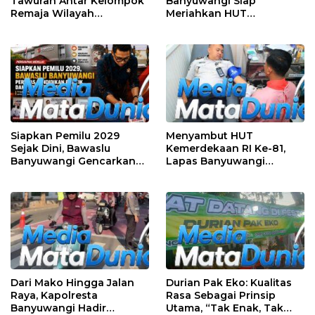
Tawuran Antar Kelompok
Banyuwangi Siap
Remaja Wilayah
Meriahkan HUT
Semarang-Kendal, 4
Kemerdekaan RI Ke-81
Tersangka dan 17 DPO
dengan Berbagai
Perlombaan
Siapkan Pemilu 2029
Menyambut HUT
Sejak Dini, Bawaslu
Kemerdekaan RI Ke-81,
Banyuwangi Gencarkan
Lapas Banyuwangi
Edukasi Demokrasi dan
Menggelar Aksi Sosial
Penguatan SDM
Donor Darah
Dari Mako Hingga Jalan
Durian Pak Eko: Kualitas
Raya, Kapolresta
Rasa Sebagai Prinsip
Banyuwangi Hadir
Utama, “Tak Enak, Tak