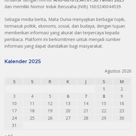
dan memiliki Nomor Induk Berusaha (NIB) 1603240044539.
Sebagai media berita, Mata Dunia menyajikan berbagai topik,
termasuk politik, ekonomi, sosial, dan budaya, dengan tujuan
memberikan informasi yang akurat dan terpercaya kepada
pembaca. Platform ini berkomitmen untuk menjadi sumber
informasi yang dapat diandalkan bagi masyarakat.
Kalender 2025
Agustus 2026
S
S
R
K
J
S
M
1
2
3
4
5
6
7
8
9
10
11
12
13
14
15
16
17
18
19
20
21
22
23
24
25
26
27
28
29
30
31
« Jul