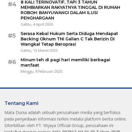
8 KALI TERINOVATIF, TAPI 3 TAHUN
#4
MEMBIARKAN RAKYATNYA TINGGAL DI RUMAH
ROBOH: BANYUWANGI DALAM ILUSI
PENGHARGAAN
Sabtu, 4 April 2026
Serasa Kebal Hukum Serta Diduga Mendapat
#5
Backing Oknum TNI Galian C Tak Berizin Di
Wangkal Tetap Beroprasi
Sabtu, 15 Maret 2025
Minum teh di pagi hari memiliki berbagai
#6
manfaat
Minggu, 9 Februari 2025
Tentang Kami
Mata Dunia adalah sebuah perusahaan media yang berfokus
pada penyediaan informasi terkini melalui platform berita online.
Diterbitkan oleh PT. Wijaya Official Group, perusahaan ini
terdaftar dengan nomor
AHU-007612.AH.01.30.Tahun 2025