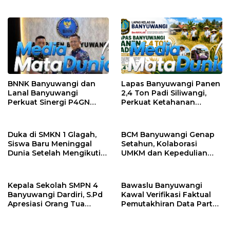
Menjaga Kenyamanan
Perlu Bayar”
dan Keselamatan
Masyarakat
BNNK Banyuwangi dan
Lapas Banyuwangi Panen
Lanal Banyuwangi
2,4 Ton Padi Siliwangi,
Perkuat Sinergi P4GN
Perkuat Ketahanan
Melalui Audensi
Pangan Nasional
Duka di SMKN 1 Glagah,
BCM Banyuwangi Genap
Siswa Baru Meninggal
Setahun, Kolaborasi
Dunia Setelah Mengikuti
UMKM dan Kepedulian
Apel Pagi Sekolah
Sosial Warnai Perayaan
Anniversary
Kepala Sekolah SMPN 4
Bawaslu Banyuwangi
Banyuwangi Dardiri, S.Pd
Kawal Verifikasi Faktual
Apresiasi Orang Tua
Pemutakhiran Data Partai
Pengantar Siswa, Setiap
Golkar
Pagi Sambut Siswa di