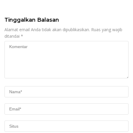
Edukasi Demokrasi dan
Menggelar Aksi Sosial
Penguatan SDM
Donor Darah
Tinggalkan Balasan
Alamat email Anda tidak akan dipublikasikan.
Ruas yang wajib
ditandai
*