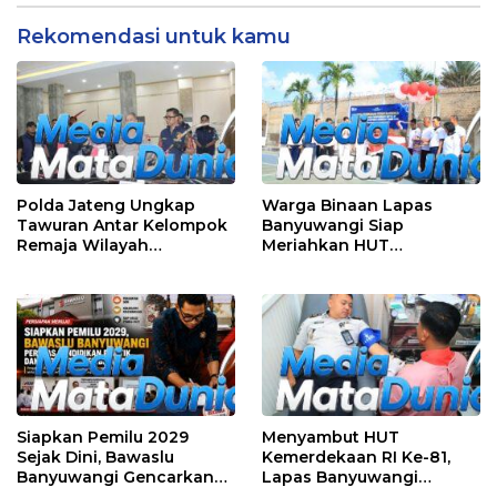
Rekomendasi untuk kamu
Polda Jateng Ungkap
Warga Binaan Lapas
Tawuran Antar Kelompok
Banyuwangi Siap
Remaja Wilayah
Meriahkan HUT
Semarang-Kendal, 4
Kemerdekaan RI Ke-81
Tersangka dan 17 DPO
dengan Berbagai
Perlombaan
Siapkan Pemilu 2029
Menyambut HUT
Sejak Dini, Bawaslu
Kemerdekaan RI Ke-81,
Banyuwangi Gencarkan
Lapas Banyuwangi