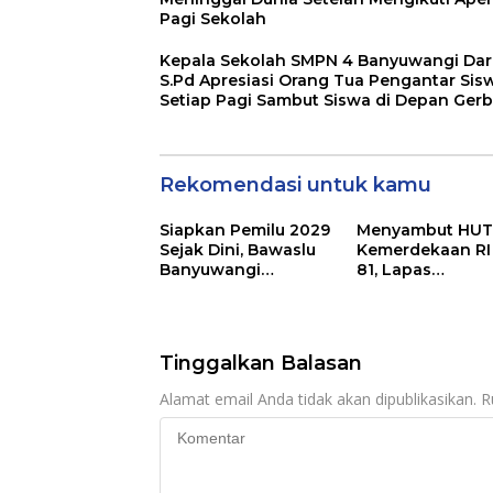
Pagi Sekolah
Kepala Sekolah SMPN 4 Banyuwangi Dard
S.Pd Apresiasi Orang Tua Pengantar Sis
Setiap Pagi Sambut Siswa di Depan Ger
Sekolah
Rekomendasi untuk kamu
Siapkan Pemilu 2029
Menyambut HU
Sejak Dini, Bawaslu
Kemerdekaan RI
Banyuwangi
81, Lapas
Gencarkan Edukasi
Banyuwangi
Demokrasi dan
Menggelar Aksi
Penguatan SDM
Sosial Donor Da
Tinggalkan Balasan
Alamat email Anda tidak akan dipublikasikan.
R