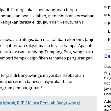
p
isipatif. Ploting lokasi pembangunan tanpa
P
 petani dan pemilik lahan, menimbulkan keresahan
bijakan terasa elitis, jauh dari kebutuhan riil
P
b
novasi strategis, dan nilai tambah ekonomi. Janji
K
kesejahteraan rakyat masih terasa hampa. Apakah
eninjau kawasan tambang Tumpang Pitu, yang justru
Be
memberi dampak signifikan terhadap pengurangan
n terjadi di Banyuwangi, mayoritas disebabkan
menjadi cermin bahwa masyarakat belum
program pembangunan?
Ade
g Marak, RKBK Minta Pemkab Banyuwangi
Ang
SMP