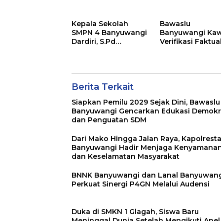
Sinergi P4GN Melalui
Ketahanan Pan
Audensi
Nasional
Kepala Sekolah
Bawaslu
SMPN 4 Banyuwangi
Banyuwangi Kaw
Dardiri, S.Pd
Verifikasi Faktua
Apresiasi Orang Tua
Pemutakhiran D
Pengantar Siswa,
Partai Golkar
Setiap Pagi Sambut
Siswa di Depan
Gerbang Sekolah
Berita Terkait
Siapkan Pemilu 2029 Sejak Dini, Bawaslu
Banyuwangi Gencarkan Edukasi Demokr
dan Penguatan SDM
Dari Mako Hingga Jalan Raya, Kapolrest
Banyuwangi Hadir Menjaga Kenyamana
dan Keselamatan Masyarakat
BNNK Banyuwangi dan Lanal Banyuwan
Perkuat Sinergi P4GN Melalui Audensi
Duka di SMKN 1 Glagah, Siswa Baru
Meninggal Dunia Setelah Mengikuti Apel