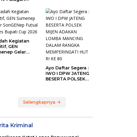
Periodik I Tahun
bus Podium The
2026
ise of Java Silat
mpionship 1
ah Kegiatan
itif, GEN
enep Gelar
GENep Futsal
ies Bupati Cup
Ayo Daftar Segera :
6
IWO I DPW JATENG
BESERTA POLSEK
MIJEN ADAKAN
LOMBA MANCING
DALAM RANGKA
MEMPERINGATI HUT
Selengkapnya
RI KE 80
ita Kriminal