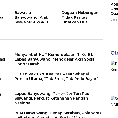
gan
Setelah Mengikuti
dan Kepedulian
Pol
Apel Pagi Sekolah
Sosial Warnai
Umr
Perayaan
Bawaslu
Dugaan Hubungan
Dua
Anniversary
al
Banyuwangi Ajak
Tidak Pantas
Sela
l
Siswa SMK PGRI 1
Libatkan Dua
ata
Banyuwangi Jadi
Oknum Guru di
Pemilih Cerdas Pada
Banyuwangi, Masih
Pemilu 2029
Menunggu
Klarifikasi
Ot
Menyambut HUT Kemerdekaan RI Ke-81,
asi
Lapas Banyuwangi Menggelar Aksi Sosial
Donor Darah
a
Durian Pak Eko: Kualitas Rasa Sebagai
n
Prinsip Utama, “Tak Enak, Tak Perlu Bayar”
gi
Lapas Banyuwangi Panen 2,4 Ton Padi
Siliwangi, Perkuat Ketahanan Pangan
Nasional
BCM Banyuwangi Genap Setahun, Kolaborasi
UMKM dan Kepedulian Sosial Warnai