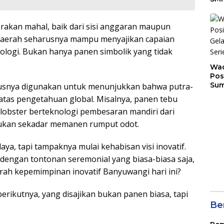
Tem
Sunr
rakan mahal, baik dari sisi anggaran maupun
Cha
daerah seharusnya mampu menyajikan capaian
nologi. Bukan hanya panen simbolik yang tidak
Wad
Pos
Sum
rusnya digunakan untuk menunjukkan bahwa putra-
Son
as pengetahuan global. Misalnya, panen tebu
Ser
au lobster berteknologi pembesaran mandiri dari
202
bukan sekadar memanen rumput odot.
a, tapi tampaknya mulai kehabisan visi inovatif.
dengan tontonan seremonial yang biasa-biasa saja,
rah kepemimpinan inovatif Banyuwangi hari ini?
rikutnya, yang disajikan bukan panen biasa, tapi
Ber