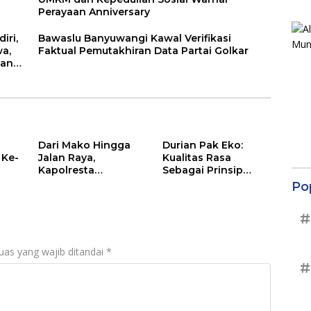
Perayaan Anniversary
iri,
Bawaslu Banyuwangi Kawal Verifikasi
wa,
Faktual Pemutakhiran Data Partai Golkar
bang
T
Dari Mako Hingga
Durian Pak Eko:
 Ke-
Jalan Raya,
Kualitas Rasa
Kapolresta
Sebagai Prinsip
Banyuwangi Hadir
Utama, “Tak Enak,
Po
Menjaga
Tak Perlu Bayar”
rah
Kenyamanan dan
#
Keselamatan
Masyarakat
uas yang wajib ditandai
*
#