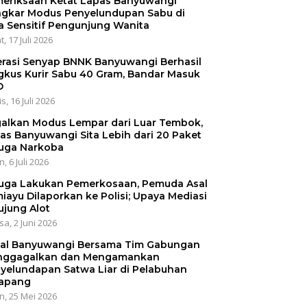
eriksaan Ketat Lapas Banyuwangi
gkar Modus Penyelundupan Sabu di
a Sensitif Pengunjung Wanita
, 17 Juli 2026
rasi Senyap BNNK Banyuwangi Berhasil
gkus Kurir Sabu 40 Gram, Bandar Masuk
O
s, 16 Juli 2026
alkan Modus Lempar dari Luar Tembok,
as Banyuwangi Sita Lebih dari 20 Paket
uga Narkoba
, 6 Juli 2026
uga Lakukan Pemerkosaan, Pemuda Asal
iayu Dilaporkan ke Polisi; Upaya Mediasi
ujung Alot
sa, 2 Juni 2026
al Banyuwangi Bersama Tim Gabungan
ggagalkan dan Mengamankan
yelundapan Satwa Liar di Pelabuhan
apang
n, 25 Mei 2026