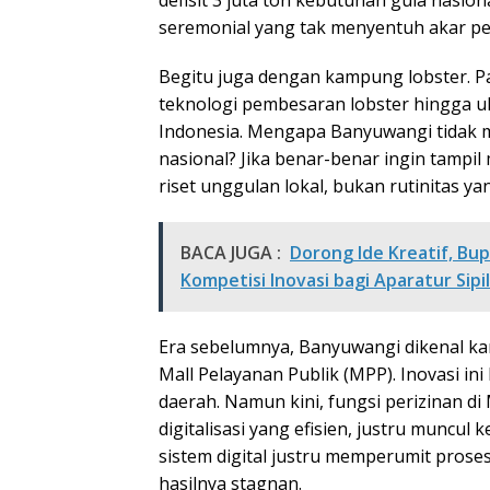
defisit 3 juta ton kebutuhan gula nasiona
seremonial yang tak menyentuh akar pe
Begitu juga dengan kampung lobster. P
teknologi pembesaran lobster hingga uk
Indonesia. Mengapa Banyuwangi tidak me
nasional? Jika benar-benar ingin tampi
riset unggulan lokal, bukan rutinitas ya
BACA JUGA :
Dorong Ide Kreatif, Bup
Kompetisi Inovasi bagi Aparatur Sip
Era sebelumnya, Banyuwangi dikenal kar
Mall Pelayanan Publik (MPP). Inovasi ini
daerah. Namun kini, fungsi perizinan di 
digitalisasi yang efisien, justru muncul
sistem digital justru memperumit prose
hasilnya stagnan.