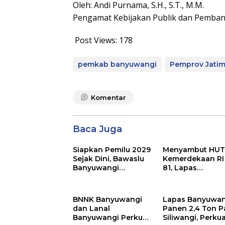
Oleh: Andi Purnama, S.H., S.T., M.M.
Pengamat Kebijakan Publik dan Pemba
Post Views:
178
pemkab banyuwangi
Pemprov Jati
Komentar
Baca Juga
Siapkan Pemilu 2029
Menyambut HU
Sejak Dini, Bawaslu
Kemerdekaan RI
Banyuwangi
81, Lapas
Gencarkan Edukasi
Banyuwangi
Demokrasi dan
Menggelar Aksi
Penguatan SDM
Sosial Donor Da
BNNK Banyuwangi
Lapas Banyuwan
dan Lanal
Panen 2,4 Ton P
Banyuwangi Perkuat
Siliwangi, Perku