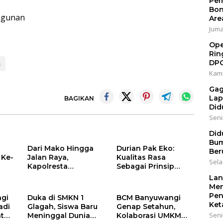
Pem
Bon
ngunan
Are
Jumat
Ope
Rin
DP
m
Kami
Gag
Lap
BAGIKAN
Did
Senin
Did
Bum
T
Dari Mako Hingga
Durian Pak Eko:
Ber
 Ke-
Jalan Raya,
Kualitas Rasa
Sela
Kapolresta
Sebagai Prinsip
Banyuwangi Hadir
Utama, “Tak Enak,
Lan
Menjaga
Tak Perlu Bayar”
Men
rah
Kenyamanan dan
Pen
gi
Duka di SMKN 1
BCM Banyuwangi
Keselamatan
Ket
adi
Glagah, Siswa Baru
Genap Setahun,
Masyarakat
Seni
at
Meninggal Dunia
Kolaborasi UMKM