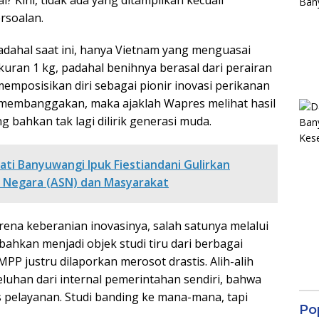
l? Kini, tidak ada yang ditampilkan kecuali
rsoalan.
adahal saat ini, hanya Vietnam yang menguasai
uran 1 kg, padahal benihnya berasal dari perairan
mposisikan diri sebagai pionir inovasi perikanan
l membanggakan, maka ajaklah Wapres melihat hasil
ng bahkan tak lagi dilirik generasi muda.
ati Banyuwangi Ipuk Fiestiandani Gulirkan
il Negara (ASN) dan Masyarakat
ena keberanian inovasinya, salah satunya melalui
 bahkan menjadi objek studi tiru dari berbagai
MPP justru dilaporkan merosot drastis. Alih-alih
 keluhan dari internal pemerintahan sendiri, bahwa
s pelayanan. Studi banding ke mana-mana, tapi
Po