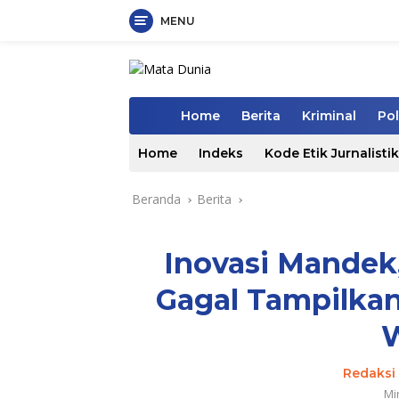
MENU
Langsung
ke
konten
Home
Berita
Kriminal
Pol
Home
Indeks
Kode Etik Jurnalistik
Beranda
Berita
Inovasi Mandek
Gagal Tampilkan
Redaksi 
Mi