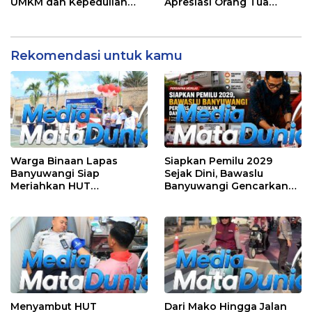
UMKM dan Kepedulian
Apresiasi Orang Tua
Sosial Warnai Perayaan
Pengantar Siswa, Setiap
Anniversary
Pagi Sambut Siswa di
Depan Gerbang Sekolah
Rekomendasi untuk kamu
Warga Binaan Lapas
Siapkan Pemilu 2029
Banyuwangi Siap
Sejak Dini, Bawaslu
Meriahkan HUT
Banyuwangi Gencarkan
Kemerdekaan RI Ke-81
Edukasi Demokrasi dan
dengan Berbagai
Penguatan SDM
Perlombaan
Menyambut HUT
Dari Mako Hingga Jalan