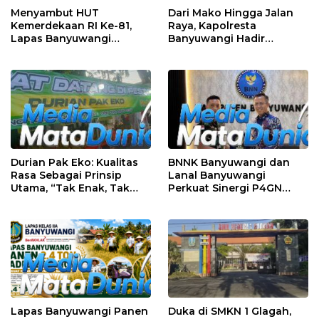
Menyambut HUT
Dari Mako Hingga Jalan
Kemerdekaan RI Ke-81,
Raya, Kapolresta
Lapas Banyuwangi
Banyuwangi Hadir
Menggelar Aksi Sosial
Menjaga Kenyamanan
Donor Darah
dan Keselamatan
Masyarakat
Durian Pak Eko: Kualitas
BNNK Banyuwangi dan
Rasa Sebagai Prinsip
Lanal Banyuwangi
Utama, “Tak Enak, Tak
Perkuat Sinergi P4GN
Perlu Bayar”
Melalui Audensi
Lapas Banyuwangi Panen
Duka di SMKN 1 Glagah,