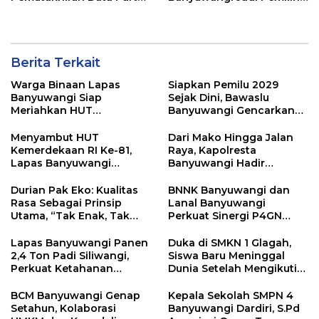
Golkar
Cerdas Pada Pemilu 2029
Berita Terkait
Warga Binaan Lapas
Siapkan Pemilu 2029
Banyuwangi Siap
Sejak Dini, Bawaslu
Meriahkan HUT
Banyuwangi Gencarkan
Kemerdekaan RI Ke-81
Edukasi Demokrasi dan
dengan Berbagai
Penguatan SDM
Menyambut HUT
Dari Mako Hingga Jalan
Perlombaan
Kemerdekaan RI Ke-81,
Raya, Kapolresta
Lapas Banyuwangi
Banyuwangi Hadir
Menggelar Aksi Sosial
Menjaga Kenyamanan
Donor Darah
dan Keselamatan
Durian Pak Eko: Kualitas
BNNK Banyuwangi dan
Masyarakat
Rasa Sebagai Prinsip
Lanal Banyuwangi
Utama, “Tak Enak, Tak
Perkuat Sinergi P4GN
Perlu Bayar”
Melalui Audensi
Lapas Banyuwangi Panen
Duka di SMKN 1 Glagah,
2,4 Ton Padi Siliwangi,
Siswa Baru Meninggal
Perkuat Ketahanan
Dunia Setelah Mengikuti
Pangan Nasional
Apel Pagi Sekolah
BCM Banyuwangi Genap
Kepala Sekolah SMPN 4
Setahun, Kolaborasi
Banyuwangi Dardiri, S.Pd