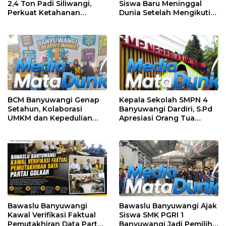
2,4 Ton Padi Siliwangi,
Siswa Baru Meninggal
Perkuat Ketahanan
Dunia Setelah Mengikuti
Pangan Nasional
Apel Pagi Sekolah
BCM Banyuwangi Genap
Kepala Sekolah SMPN 4
Setahun, Kolaborasi
Banyuwangi Dardiri, S.Pd
UMKM dan Kepedulian
Apresiasi Orang Tua
Sosial Warnai Perayaan
Pengantar Siswa, Setiap
Anniversary
Pagi Sambut Siswa di
Depan Gerbang Sekolah
Bawaslu Banyuwangi
Bawaslu Banyuwangi Ajak
Kawal Verifikasi Faktual
Siswa SMK PGRI 1
Pemutakhiran Data Partai
Banyuwangi Jadi Pemilih