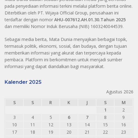
pada penyediaan informasi terkini melalui platform berita online.
Diterbitkan oleh PT. Wijaya Official Group, perusahaan ini
terdaftar dengan nomor
AHU-007612.AH.01.30.Tahun 2025
dan memiliki Nomor Induk Berusaha (NIB) 1603240044539.
Sebagai media berita, Mata Dunia menyajikan berbagai topik,
termasuk politik, ekonomi, sosial, dan budaya, dengan tujuan
memberikan informasi yang akurat dan terpercaya kepada
pembaca. Platform ini berkomitmen untuk menjadi sumber
informasi yang dapat diandalkan bagi masyarakat.
Kalender 2025
Agustus 2026
S
S
R
K
J
S
M
1
2
3
4
5
6
7
8
9
10
11
12
13
14
15
16
17
18
19
20
21
22
23