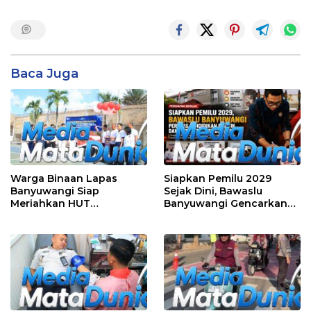
Baca Juga
Warga Binaan Lapas
Siapkan Pemilu 2029
Banyuwangi Siap
Sejak Dini, Bawaslu
Meriahkan HUT
Banyuwangi Gencarkan
Kemerdekaan RI Ke-81
Edukasi Demokrasi dan
dengan Berbagai
Penguatan SDM
Perlombaan