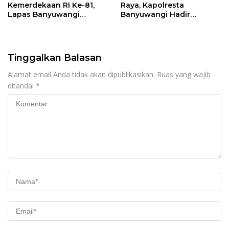
Kemerdekaan RI Ke-81,
Raya, Kapolresta
Lapas Banyuwangi
Banyuwangi Hadir
Menggelar Aksi Sosial
Menjaga Kenyamanan
Donor Darah
dan Keselamatan
Masyarakat
Tinggalkan Balasan
Alamat email Anda tidak akan dipublikasikan.
Ruas yang wajib
ditandai
*