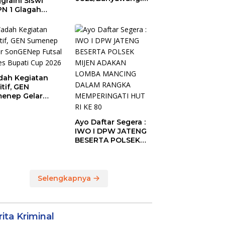
graini Siswi
Laksanakan Garjas
N 1 Glagah
Periodik I Tahun
bus Podium The
2026
ise of Java Silat
mpionship 1
ah Kegiatan
itif, GEN
enep Gelar
GENep Futsal
ies Bupati Cup
Ayo Daftar Segera :
6
IWO I DPW JATENG
BESERTA POLSEK
MIJEN ADAKAN
LOMBA MANCING
DALAM RANGKA
MEMPERINGATI HUT
Selengkapnya
RI KE 80
ita Kriminal