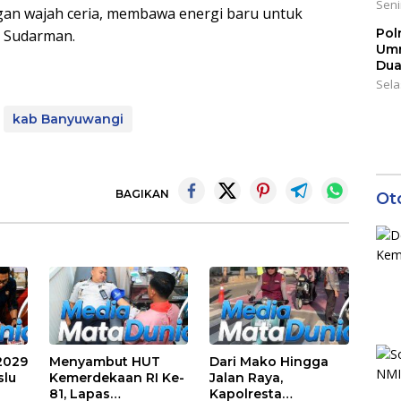
Seni
ngan wajah ceria, membawa energi baru untuk
Pol
g Sudarman.
Umr
Dua
Sela
kab Banyuwangi
BAGIKAN
Ot
2029
Menyambut HUT
Dari Mako Hingga
slu
Kemerdekaan RI Ke-
Jalan Raya,
81, Lapas
Kapolresta