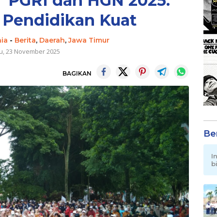
T PGRI dan HGN 2025:
 Pendidikan Kuat
nia
-
Berita
,
Daerah
,
Jawa Timur
u, 23 November 2025
BAGIKAN
Be
I
b