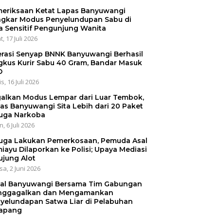
eriksaan Ketat Lapas Banyuwangi
gkar Modus Penyelundupan Sabu di
a Sensitif Pengunjung Wanita
, 17 Juli 2026
rasi Senyap BNNK Banyuwangi Berhasil
gkus Kurir Sabu 40 Gram, Bandar Masuk
O
s, 16 Juli 2026
alkan Modus Lempar dari Luar Tembok,
as Banyuwangi Sita Lebih dari 20 Paket
uga Narkoba
, 6 Juli 2026
uga Lakukan Pemerkosaan, Pemuda Asal
iayu Dilaporkan ke Polisi; Upaya Mediasi
ujung Alot
sa, 2 Juni 2026
al Banyuwangi Bersama Tim Gabungan
ggagalkan dan Mengamankan
yelundapan Satwa Liar di Pelabuhan
apang