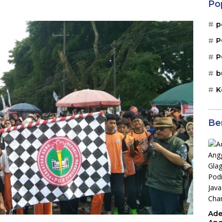
Po
p
P
P
b
K
Be
Ade