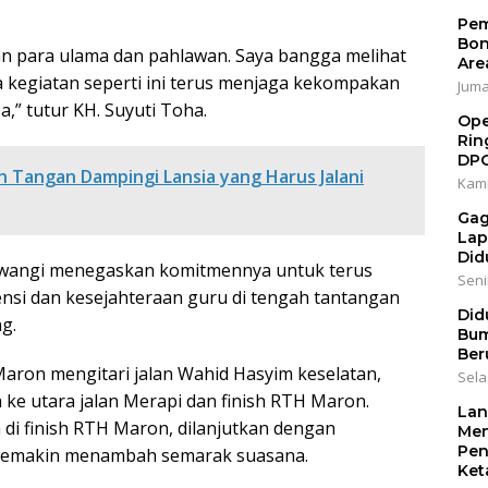
Pem
Bon
an para ulama dan pahlawan. Saya bangga melihat
Are
a kegiatan seperti ini terus menjaga kekompakan
Jumat
” tutur KH. Suyuti Toha.
Ope
Rin
DP
 Tangan Dampingi Lansia yang Harus Jalani
Kami
Gag
Lap
Did
uwangi menegaskan komitmennya untuk terus
Senin
i dan kesejahteraan guru di tengah tantangan
Did
g.
Bum
Ber
Maron mengitari jalan Wahid Hasyim keselatan,
Sela
 ke utara jalan Merapi dan finish RTH Maron.
Lan
 di finish RTH Maron, dilanjutkan dengan
Men
Pen
 semakin menambah semarak suasana.
Ket