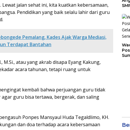
Ang
Lewat jalan sehat ini, kita kuatkan kebersamaan,
SMP
Tem
gsa. Pendidikan yang baik selalu lahir dari guru
Sunr
d.
Cha
Kebongede Pemalang, Kades Ajak Warga Mediasi,
mun Terdapat Bantahan
Wad
Pos
Sum
Son
, M.Si., atau yang akrab disapa Eyang Kakung,
Ser
kadar acara tahunan, tetapi ruang untuk
202
engingat kembali bahwa perjuangan guru tidak
ar agar guru bisa tertawa, bergerak, dan saling
iri pengasuh Ponpes Mansyaul Huda Tegaldlimo, KH.
ukungan dan doa terhadap acara kebersamaan
Ber