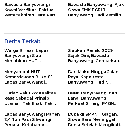
Bawaslu Banyuwangi
Bawaslu Banyuwangi Ajak
Kawal Verifikasi Faktual
Siswa SMK PGRI 1
Pemutakhiran Data Partai
Banyuwangi Jadi Pemilih
Golkar
Cerdas Pada Pemilu 2029
Berita Terkait
Warga Binaan Lapas
Siapkan Pemilu 2029
Banyuwangi Siap
Sejak Dini, Bawaslu
Meriahkan HUT
Banyuwangi Gencarkan
Kemerdekaan RI Ke-81
Edukasi Demokrasi dan
dengan Berbagai
Penguatan SDM
Menyambut HUT
Dari Mako Hingga Jalan
Perlombaan
Kemerdekaan RI Ke-81,
Raya, Kapolresta
Lapas Banyuwangi
Banyuwangi Hadir
Menggelar Aksi Sosial
Menjaga Kenyamanan
Donor Darah
dan Keselamatan
Durian Pak Eko: Kualitas
BNNK Banyuwangi dan
Masyarakat
Rasa Sebagai Prinsip
Lanal Banyuwangi
Utama, “Tak Enak, Tak
Perkuat Sinergi P4GN
Perlu Bayar”
Melalui Audensi
Lapas Banyuwangi Panen
Duka di SMKN 1 Glagah,
2,4 Ton Padi Siliwangi,
Siswa Baru Meninggal
Perkuat Ketahanan
Dunia Setelah Mengikuti