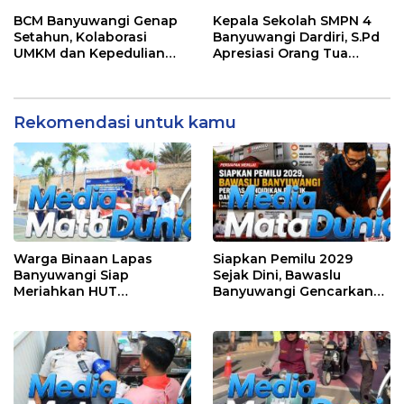
Pangan Nasional
Apel Pagi Sekolah
BCM Banyuwangi Genap
Kepala Sekolah SMPN 4
Setahun, Kolaborasi
Banyuwangi Dardiri, S.Pd
UMKM dan Kepedulian
Apresiasi Orang Tua
Sosial Warnai Perayaan
Pengantar Siswa, Setiap
Anniversary
Pagi Sambut Siswa di
Depan Gerbang Sekolah
Rekomendasi untuk kamu
Warga Binaan Lapas
Siapkan Pemilu 2029
Banyuwangi Siap
Sejak Dini, Bawaslu
Meriahkan HUT
Banyuwangi Gencarkan
Kemerdekaan RI Ke-81
Edukasi Demokrasi dan
dengan Berbagai
Penguatan SDM
Perlombaan