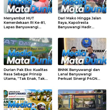
Menyambut HUT
Dari Mako Hingga Jalan
Kemerdekaan RI Ke-81,
Raya, Kapolresta
Lapas Banyuwangi
Banyuwangi Hadir
Menggelar Aksi Sosial
Menjaga Kenyamanan
Donor Darah
dan Keselamatan
Masyarakat
Durian Pak Eko: Kualitas
BNNK Banyuwangi dan
Rasa Sebagai Prinsip
Lanal Banyuwangi
Utama, “Tak Enak, Tak
Perkuat Sinergi P4GN
Perlu Bayar”
Melalui Audensi