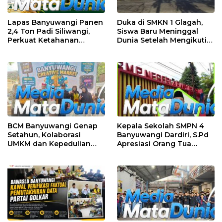
Lapas Banyuwangi Panen
Duka di SMKN 1 Glagah,
2,4 Ton Padi Siliwangi,
Siswa Baru Meninggal
Perkuat Ketahanan
Dunia Setelah Mengikuti
Pangan Nasional
Apel Pagi Sekolah
BCM Banyuwangi Genap
Kepala Sekolah SMPN 4
Setahun, Kolaborasi
Banyuwangi Dardiri, S.Pd
UMKM dan Kepedulian
Apresiasi Orang Tua
Sosial Warnai Perayaan
Pengantar Siswa, Setiap
Anniversary
Pagi Sambut Siswa di
Depan Gerbang Sekolah