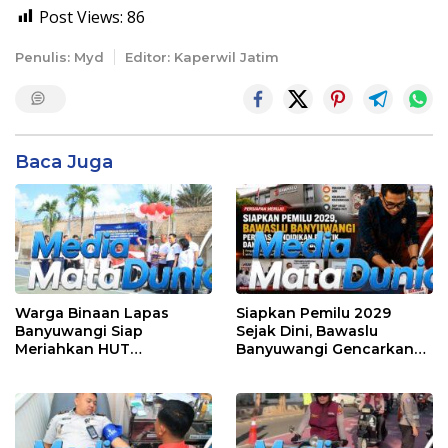
Post Views:
86
Penulis: Myd
Editor: Kaperwil Jatim
Baca Juga
Warga Binaan Lapas
Siapkan Pemilu 2029
Banyuwangi Siap
Sejak Dini, Bawaslu
Meriahkan HUT
Banyuwangi Gencarkan
Kemerdekaan RI Ke-81
Edukasi Demokrasi dan
dengan Berbagai
Penguatan SDM
Perlombaan