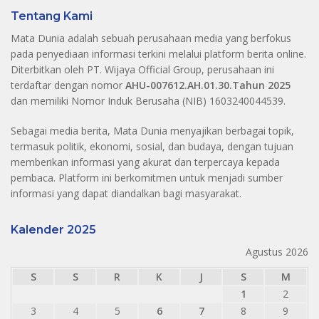
Tentang Kami
Mata Dunia adalah sebuah perusahaan media yang berfokus
pada penyediaan informasi terkini melalui platform berita online.
Diterbitkan oleh PT. Wijaya Official Group, perusahaan ini
terdaftar dengan nomor
AHU-007612.AH.01.30.Tahun 2025
dan memiliki Nomor Induk Berusaha (NIB) 1603240044539.
Sebagai media berita, Mata Dunia menyajikan berbagai topik,
termasuk politik, ekonomi, sosial, dan budaya, dengan tujuan
memberikan informasi yang akurat dan terpercaya kepada
pembaca. Platform ini berkomitmen untuk menjadi sumber
informasi yang dapat diandalkan bagi masyarakat.
Kalender 2025
Agustus 2026
S
S
R
K
J
S
M
1
2
3
4
5
6
7
8
9