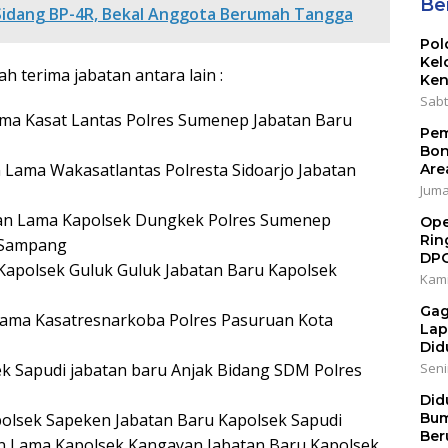
Ber
Sidang BP-4R, Bekal Anggota Berumah Tangga
Pol
Kel
 terima jabatan antara lain :
Ken
Sabt
n lama Kasat Lantas Polres Sumenep Jabatan Baru
Pem
Bon
an Lama Wakasatlantas Polresta Sidoarjo Jabatan
Are
Jumat
batan Lama Kapolsek Dungkek Polres Sumenep
Ope
Rin
 Sampang
DP
 Kapolsek Guluk Guluk Jabatan Baru Kapolsek
Kami
Gag
n Lama Kasatresnarkoba Polres Pasuruan Kota
Lap
Did
ek Sapudi jabatan baru Anjak Bidang SDM Polres
Senin
Did
polsek Sapeken Jabatan Baru Kapolsek Sapudi
Bum
Ber
tan Lama Kapolsek Kangayan Jabatan Baru Kapolsek