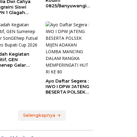
Kodim
lia Dwi Cahya
0825/Banyuwangi
graini Siswi
Laksanakan Garjas
N 1 Glagah
Periodik I Tahun
bus Podium The
2026
ise of Java Silat
mpionship 1
ah Kegiatan
itif, GEN
enep Gelar
GENep Futsal
ies Bupati Cup
Ayo Daftar Segera :
6
IWO I DPW JATENG
BESERTA POLSEK
MIJEN ADAKAN
LOMBA MANCING
DALAM RANGKA
MEMPERINGATI HUT
Selengkapnya
RI KE 80