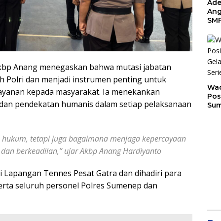
Ade
Ang
SMP
Tem
Sunr
Cha
kbp Anang menegaskan bahwa mutasi jabatan
 Polri dan menjadi instrumen penting untuk
Wad
elayanan kepada masyarakat. Ia menekankan
Pos
, dan pendekatan humanis dalam setiap pelaksanaan
Sum
Son
Ser
202
an hukum, tetapi juga bagaimana menjaga kepercayaan
f dan berkeadilan,” ujar Akbp Anang Hardiyanto
i Lapangan Tennes Pesat Gatra dan dihadiri para
 serta seluruh personel Polres Sumenep dan