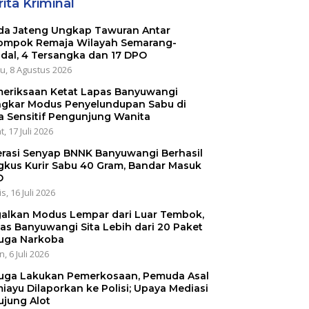
ita Kriminal
da Jateng Ungkap Tawuran Antar
ompok Remaja Wilayah Semarang-
dal, 4 Tersangka dan 17 DPO
u, 8 Agustus 2026
eriksaan Ketat Lapas Banyuwangi
gkar Modus Penyelundupan Sabu di
a Sensitif Pengunjung Wanita
, 17 Juli 2026
rasi Senyap BNNK Banyuwangi Berhasil
gkus Kurir Sabu 40 Gram, Bandar Masuk
O
s, 16 Juli 2026
alkan Modus Lempar dari Luar Tembok,
as Banyuwangi Sita Lebih dari 20 Paket
uga Narkoba
, 6 Juli 2026
uga Lakukan Pemerkosaan, Pemuda Asal
iayu Dilaporkan ke Polisi; Upaya Mediasi
ujung Alot