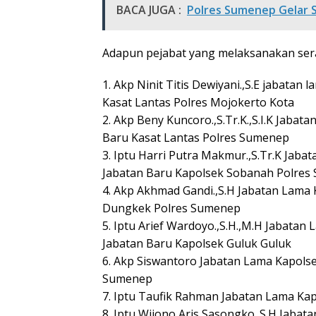
BACA JUGA :
Polres Sumenep Gelar 
Adapun pejabat yang melaksanakan serah
1. Akp Ninit Titis Dewiyani.,S.E jabata
Kasat Lantas Polres Mojokerto Kota
2. Akp Beny Kuncoro.,S.Tr.K.,S.I.K Jabat
Baru Kasat Lantas Polres Sumenep
3. Iptu Harri Putra Makmur.,S.Tr.K Ja
Jabatan Baru Kapolsek Sobanah Polres
4. Akp Akhmad Gandi.,S.H Jabatan Lama
Dungkek Polres Sumenep
5. Iptu Arief Wardoyo.,S.H.,M.H Jabata
Jabatan Baru Kapolsek Guluk Guluk
6. Akp Siswantoro Jabatan Lama Kapols
Sumenep
7. Iptu Taufik Rahman Jabatan Lama Ka
8. Iptu Wijono Aris Sasongko.,S.H Jaba