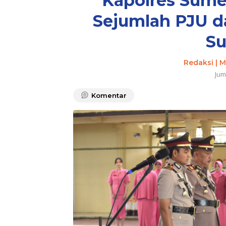
Kapolres Sume
Sejumlah PJU da
S
Redaksi | 
Jum
Komentar