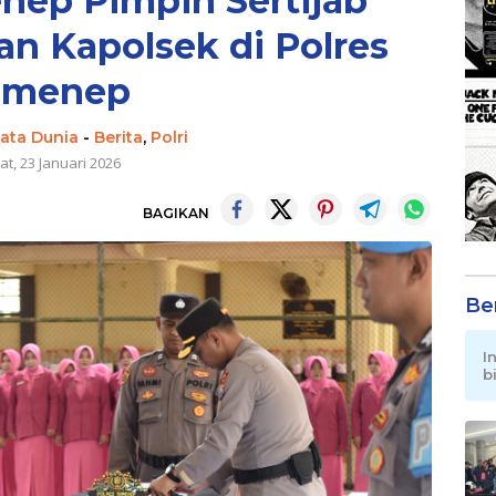
nep Pimpin Sertijab
n Kapolsek di Polres
umenep
Mata Dunia
-
Berita
,
Polri
at, 23 Januari 2026
BAGIKAN
Be
I
b