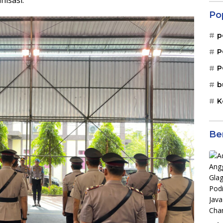
Po
p
P
P
b
K
Be