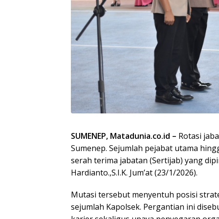
SUMENEP, Matadunia.co.id –
Rotasi jaba
Sumenep. Sejumlah pejabat utama hingga
serah terima jabatan (Sertijab) yang 
Hardianto.,S.I.K. Jum’at (23/1/2026).
Mutasi tersebut menyentuh posisi strate
sejumlah Kapolsek. Pergantian ini dise
karier sekaligus upaya penyegaran orga