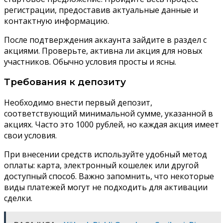
регистрации, предоставив актуальные данные и
контактную информацию.
После подтверждения аккаунта зайдите в раздел с
акциями. Проверьте, активна ли акция для новых
участников. Обычно условия просты и ясны.
Требования к депозиту
Необходимо внести первый депозит,
соответствующий минимальной сумме, указанной в
акциях. Часто это 1000 рублей, но каждая акция имеет
свои условия.
При внесении средств используйте удобный метод
оплаты: карта, электронный кошелек или другой
доступный способ. Важно запомнить, что некоторые
виды платежей могут не подходить для активации
сделки.