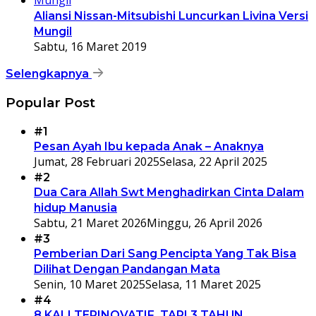
Aliansi Nissan-Mitsubishi Luncurkan Livina Versi
Mungil
Sabtu, 16 Maret 2019
Selengkapnya
Popular Post
#1
Pesan Ayah Ibu kepada Anak – Anaknya
Jumat, 28 Februari 2025
Selasa, 22 April 2025
#2
Dua Cara Allah Swt Menghadirkan Cinta Dalam
hidup Manusia
Sabtu, 21 Maret 2026
Minggu, 26 April 2026
#3
Pemberian Dari Sang Pencipta Yang Tak Bisa
Dilihat Dengan Pandangan Mata
Senin, 10 Maret 2025
Selasa, 11 Maret 2025
#4
8 KALI TERINOVATIF, TAPI 3 TAHUN