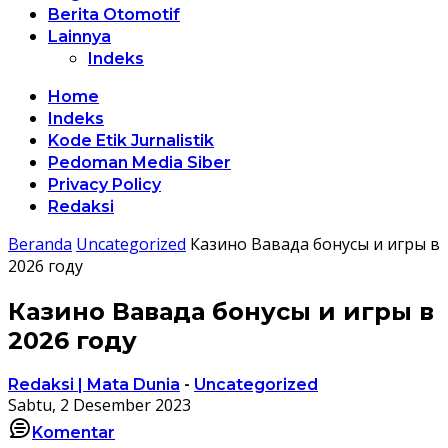
Berita Otomotif
Lainnya
Indeks
Home
Indeks
Kode Etik Jurnalistik
Pedoman Media Siber
Privacy Policy
Redaksi
Beranda
Uncategorized
Казино Вавада бонусы и игры в
2026 году
Казино Вавада бонусы и игры в
2026 году
Redaksi | Mata Dunia
-
Uncategorized
Sabtu, 2 Desember 2023
Komentar