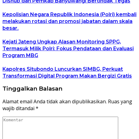
Dishub dan Pemkab Banyuwangi Bertindak Tegas
Kepolisian Negara Republik Indonesia (Polri) kembali
melakukan rotasi dan promosi jabatan dalam skala
besar.
Kejati Jateng Ungkap Alasan Monitoring SPPG,
Termasuk Milik Polri: Fokus Pendataan dan Evaluasi
Program MBG
Kapolres Situbondo Luncurkan SIMBG, Perkuat
Transformasi Digital Program Makan Bergizi Gratis
Tinggalkan Balasan
Alamat email Anda tidak akan dipublikasikan.
Ruas yang
wajib ditandai
*