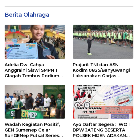
Berita Olahraga
Adelia Dwi Cahya
Prajurit TNI dan ASN
Anggraini Siswi SMPN 1
Kodim 0825/Banyuwangi
Glagah Tembus Podium
Laksanakan Garjas
The Sunrise of Java Silat
Periodik I Tahun 2026
Championship 1
Wadah Kegiatan Positif,
Ayo Daftar Segera : IWO I
GEN Sumenep Gelar
DPW JATENG BESERTA
SonGENep Futsal Series
POLSEK MIJEN ADAKAN