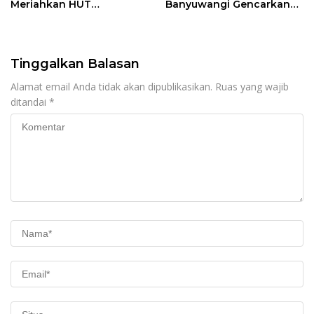
Meriahkan HUT
Banyuwangi Gencarkan
Kemerdekaan RI Ke-81
Edukasi Demokrasi dan
dengan Berbagai
Penguatan SDM
Perlombaan
Tinggalkan Balasan
Alamat email Anda tidak akan dipublikasikan.
Ruas yang wajib
ditandai
*