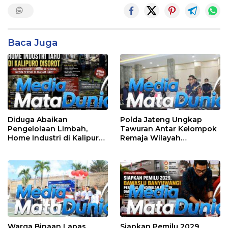
Baca Juga
Diduga Abaikan
Polda Jateng Ungkap
Pengelolaan Limbah,
Tawuran Antar Kelompok
Home Industri di Kalipuro
Remaja Wilayah
Dikeluhkan Warga: Bau
Semarang-Kendal, 4
Menyengat hingga Suara
Tersangka dan 17 DPO
Mesin di Malam Hari
Warga Binaan Lapas
Siapkan Pemilu 2029