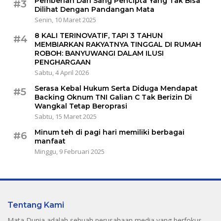
Pemberian Dari Sang Pencipta Yang Tak Bisa
#3
Dilihat Dengan Pandangan Mata
Senin, 10 Maret 2025
8 KALI TERINOVATIF, TAPI 3 TAHUN
#4
MEMBIARKAN RAKYATNYA TINGGAL DI RUMAH
ROBOH: BANYUWANGI DALAM ILUSI
PENGHARGAAN
Sabtu, 4 April 2026
Serasa Kebal Hukum Serta Diduga Mendapat
#5
Backing Oknum TNI Galian C Tak Berizin Di
Wangkal Tetap Beroprasi
Sabtu, 15 Maret 2025
Minum teh di pagi hari memiliki berbagai
#6
manfaat
Minggu, 9 Februari 2025
Tentang Kami
Mata Dunia adalah sebuah perusahaan media yang berfokus