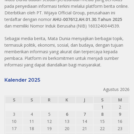
pada penyediaan informasi terkini melalui platform berita online.
Diterbitkan oleh PT. Wijaya Official Group, perusahaan ini
terdaftar dengan nomor
AHU-007612.AH.01.30.Tahun 2025
dan memiliki Nomor Induk Berusaha (NIB) 1603240044539.
Sebagai media berita, Mata Dunia menyajikan berbagai topik,
termasuk politik, ekonomi, sosial, dan budaya, dengan tujuan
memberikan informasi yang akurat dan terpercaya kepada
pembaca. Platform ini berkomitmen untuk menjadi sumber
informasi yang dapat diandalkan bagi masyarakat.
Kalender 2025
Agustus 2026
S
S
R
K
J
S
M
1
2
3
4
5
6
7
8
9
10
11
12
13
14
15
16
17
18
19
20
21
22
23