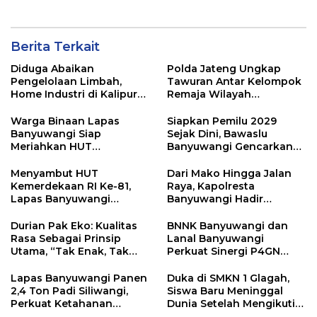
Anniversary
Pagi Sambut Siswa di
Depan Gerbang Sekolah
Berita Terkait
Diduga Abaikan
Polda Jateng Ungkap
Pengelolaan Limbah,
Tawuran Antar Kelompok
Home Industri di Kalipuro
Remaja Wilayah
Dikeluhkan Warga: Bau
Semarang-Kendal, 4
Menyengat hingga Suara
Tersangka dan 17 DPO
Warga Binaan Lapas
Siapkan Pemilu 2029
Mesin di Malam Hari
Banyuwangi Siap
Sejak Dini, Bawaslu
Meriahkan HUT
Banyuwangi Gencarkan
Kemerdekaan RI Ke-81
Edukasi Demokrasi dan
dengan Berbagai
Penguatan SDM
Menyambut HUT
Dari Mako Hingga Jalan
Perlombaan
Kemerdekaan RI Ke-81,
Raya, Kapolresta
Lapas Banyuwangi
Banyuwangi Hadir
Menggelar Aksi Sosial
Menjaga Kenyamanan
Donor Darah
dan Keselamatan
Durian Pak Eko: Kualitas
BNNK Banyuwangi dan
Masyarakat
Rasa Sebagai Prinsip
Lanal Banyuwangi
Utama, “Tak Enak, Tak
Perkuat Sinergi P4GN
Perlu Bayar”
Melalui Audensi
Lapas Banyuwangi Panen
Duka di SMKN 1 Glagah,
2,4 Ton Padi Siliwangi,
Siswa Baru Meninggal
Perkuat Ketahanan
Dunia Setelah Mengikuti
Pangan Nasional
Apel Pagi Sekolah