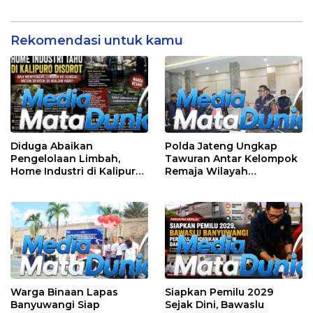
Rekomendasi untuk kamu
Diduga Abaikan
Polda Jateng Ungkap
Pengelolaan Limbah,
Tawuran Antar Kelompok
Home Industri di Kalipuro
Remaja Wilayah
Dikeluhkan Warga: Bau
Semarang-Kendal, 4
Menyengat hingga Suara
Tersangka dan 17 DPO
Mesin di Malam Hari
Warga Binaan Lapas
Siapkan Pemilu 2029
Banyuwangi Siap
Sejak Dini, Bawaslu