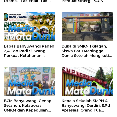
Utama, “Tak Enak, Tak
Perkuat Sinergi P4GN
Perlu Bayar”
Melalui Audensi
Lapas Banyuwangi Panen
Duka di SMKN 1 Glagah,
2,4 Ton Padi Siliwangi,
Siswa Baru Meninggal
Perkuat Ketahanan
Dunia Setelah Mengikuti
Pangan Nasional
Apel Pagi Sekolah
BCM Banyuwangi Genap
Kepala Sekolah SMPN 4
Setahun, Kolaborasi
Banyuwangi Dardiri, S.Pd
UMKM dan Kepedulian
Apresiasi Orang Tua
Sosial Warnai Perayaan
Pengantar Siswa, Setiap