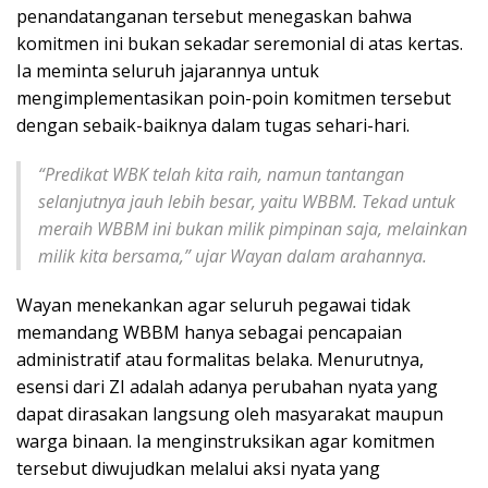
penandatanganan tersebut menegaskan bahwa
komitmen ini bukan sekadar seremonial di atas kertas.
Ia meminta seluruh jajarannya untuk
mengimplementasikan poin-poin komitmen tersebut
dengan sebaik-baiknya dalam tugas sehari-hari.
“
Predikat WBK telah kita raih, namun tantangan
selanjutnya jauh lebih besar, yaitu WBBM. Tekad untuk
meraih WBBM ini bukan milik pimpinan saja, melainkan
milik kita bersama,” ujar Wayan dalam arahannya
.
Wayan menekankan agar seluruh pegawai tidak
memandang WBBM hanya sebagai pencapaian
administratif atau formalitas belaka. Menurutnya,
esensi dari ZI adalah adanya perubahan nyata yang
dapat dirasakan langsung oleh masyarakat maupun
warga binaan. Ia menginstruksikan agar komitmen
tersebut diwujudkan melalui aksi nyata yang