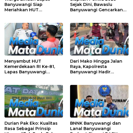
Banyuwangi Siap
Sejak Dini, Bawaslu
Meriahkan HUT
Banyuwangi Gencarkan
Kemerdekaan RI Ke-81
Edukasi Demokrasi dan
dengan Berbagai
Penguatan SDM
Perlombaan
Menyambut HUT
Dari Mako Hingga Jalan
Kemerdekaan RI Ke-81,
Raya, Kapolresta
Lapas Banyuwangi
Banyuwangi Hadir
Menggelar Aksi Sosial
Menjaga Kenyamanan
Donor Darah
dan Keselamatan
Masyarakat
Durian Pak Eko: Kualitas
BNNK Banyuwangi dan
Rasa Sebagai Prinsip
Lanal Banyuwangi