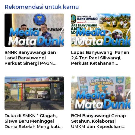
Rekomendasi untuk kamu
BNNK Banyuwangi dan
Lapas Banyuwangi Panen
Lanal Banyuwangi
2,4 Ton Padi Siliwangi,
Perkuat Sinergi P4GN
Perkuat Ketahanan
Melalui Audensi
Pangan Nasional
Duka di SMKN 1 Glagah,
BCM Banyuwangi Genap
Siswa Baru Meninggal
Setahun, Kolaborasi
Dunia Setelah Mengikuti
UMKM dan Kepedulian
Apel Pagi Sekolah
Sosial Warnai Perayaan