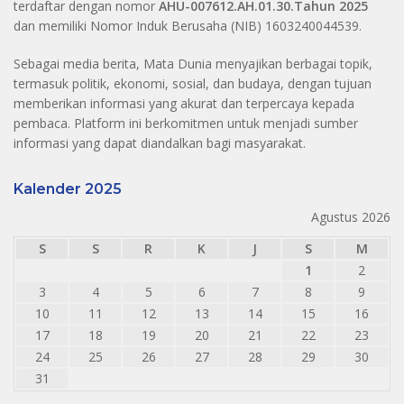
terdaftar dengan nomor
AHU-007612.AH.01.30.Tahun 2025
dan memiliki Nomor Induk Berusaha (NIB) 1603240044539.
Sebagai media berita, Mata Dunia menyajikan berbagai topik,
termasuk politik, ekonomi, sosial, dan budaya, dengan tujuan
memberikan informasi yang akurat dan terpercaya kepada
pembaca. Platform ini berkomitmen untuk menjadi sumber
informasi yang dapat diandalkan bagi masyarakat.
Kalender 2025
Agustus 2026
S
S
R
K
J
S
M
1
2
3
4
5
6
7
8
9
10
11
12
13
14
15
16
17
18
19
20
21
22
23
24
25
26
27
28
29
30
31