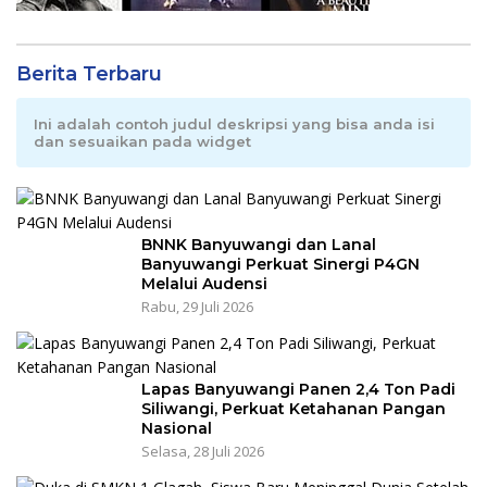
Berita Terbaru
Ini adalah contoh judul deskripsi yang bisa anda isi
dan sesuaikan pada widget
BNNK Banyuwangi dan Lanal
Banyuwangi Perkuat Sinergi P4GN
Melalui Audensi
Rabu, 29 Juli 2026
Lapas Banyuwangi Panen 2,4 Ton Padi
Siliwangi, Perkuat Ketahanan Pangan
Nasional
Selasa, 28 Juli 2026