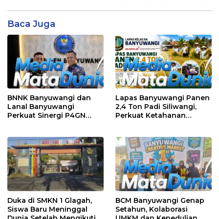
Baca Juga
BNNK Banyuwangi dan
Lapas Banyuwangi Panen
Lanal Banyuwangi
2,4 Ton Padi Siliwangi,
Perkuat Sinergi P4GN
Perkuat Ketahanan
Melalui Audensi
Pangan Nasional
Duka di SMKN 1 Glagah,
BCM Banyuwangi Genap
Siswa Baru Meninggal
Setahun, Kolaborasi
Dunia Setelah Mengikuti
UMKM dan Kepedulian