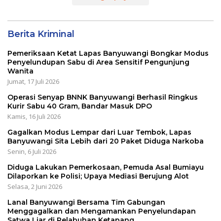
Berita Kriminal
Pemeriksaan Ketat Lapas Banyuwangi Bongkar Modus
Penyelundupan Sabu di Area Sensitif Pengunjung
Wanita
Jumat, 17 Juli 2026
Operasi Senyap BNNK Banyuwangi Berhasil Ringkus
Kurir Sabu 40 Gram, Bandar Masuk DPO
Kamis, 16 Juli 2026
Gagalkan Modus Lempar dari Luar Tembok, Lapas
Banyuwangi Sita Lebih dari 20 Paket Diduga Narkoba
Senin, 6 Juli 2026
Diduga Lakukan Pemerkosaan, Pemuda Asal Bumiayu
Dilaporkan ke Polisi; Upaya Mediasi Berujung Alot
Selasa, 2 Juni 2026
Lanal Banyuwangi Bersama Tim Gabungan
Menggagalkan dan Mengamankan Penyelundapan
Satwa Liar di Pelabuhan Ketapang