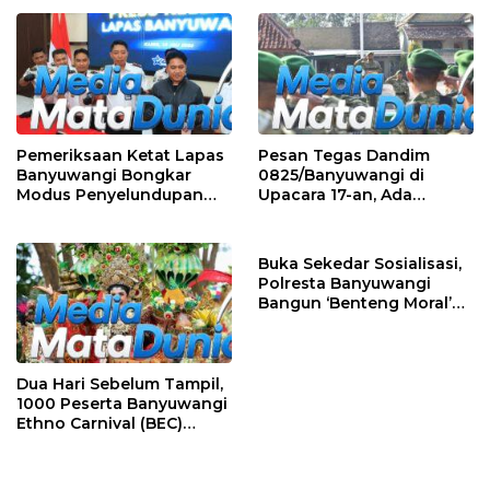
Menunggu Klarifikasi
Pemeriksaan Ketat Lapas
Pesan Tegas Dandim
Banyuwangi Bongkar
0825/Banyuwangi di
Modus Penyelundupan
Upacara 17-an, Ada
Sabu di Area Sensitif
Amanat Penting KSAD
Pengunjung Wanita
yang Wajib Dipedomani
Prajurit
Buka Sekedar Sosialisasi,
Polresta Banyuwangi
Bangun ‘Benteng Moral’
Pelajar dari Narkoba dan
Pelanggaran Lalu Lintas
Dua Hari Sebelum Tampil,
1000 Peserta Banyuwangi
Ethno Carnival (BEC)
Jalani Gladi Bersih