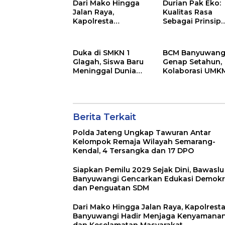
Dari Mako Hingga
Durian Pak Eko:
DPO
Jalan Raya,
Kualitas Rasa
Kapolresta
Sebagai Prinsip
Banyuwangi Hadir
Utama, “Tak Ena
Menjaga
Tak Perlu Bayar”
Kenyamanan dan
Duka di SMKN 1
BCM Banyuwang
Keselamatan
Glagah, Siswa Baru
Genap Setahun,
Masyarakat
Meninggal Dunia
Kolaborasi UMK
Setelah Mengikuti
dan Kepedulian
Apel Pagi Sekolah
Sosial Warnai
Perayaan
Anniversary
Berita Terkait
Polda Jateng Ungkap Tawuran Antar
Kelompok Remaja Wilayah Semarang-
Kendal, 4 Tersangka dan 17 DPO
Siapkan Pemilu 2029 Sejak Dini, Bawaslu
Banyuwangi Gencarkan Edukasi Demokr
dan Penguatan SDM
Dari Mako Hingga Jalan Raya, Kapolrest
Banyuwangi Hadir Menjaga Kenyamana