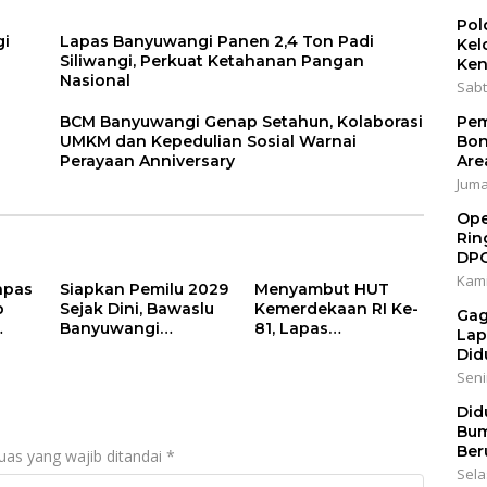
Pol
gi
Lapas Banyuwangi Panen 2,4 Ton Padi
Kel
Siliwangi, Perkuat Ketahanan Pangan
Ken
Nasional
Sabt
BCM Banyuwangi Genap Setahun, Kolaborasi
Pem
UMKM dan Kepedulian Sosial Warnai
Bon
Perayaan Anniversary
Are
Jumat
Ope
Rin
DP
Kami
apas
Siapkan Pemilu 2029
Menyambut HUT
p
Sejak Dini, Bawaslu
Kemerdekaan RI Ke-
Gag
Banyuwangi
81, Lapas
Lap
 Ke-
Gencarkan Edukasi
Banyuwangi
Did
agai
Demokrasi dan
Menggelar Aksi
Senin
Penguatan SDM
Sosial Donor Darah
Did
Bum
Ber
uas yang wajib ditandai
*
Sela