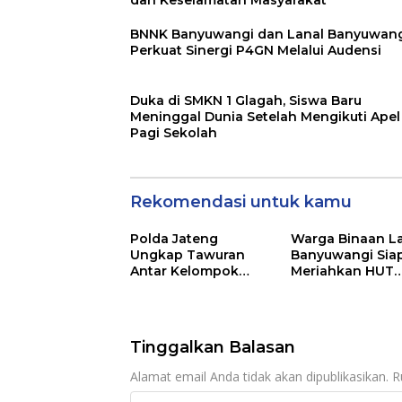
dan Keselamatan Masyarakat
BNNK Banyuwangi dan Lanal Banyuwan
Perkuat Sinergi P4GN Melalui Audensi
Duka di SMKN 1 Glagah, Siswa Baru
Meninggal Dunia Setelah Mengikuti Apel
Pagi Sekolah
Rekomendasi untuk kamu
Polda Jateng
Warga Binaan L
Ungkap Tawuran
Banyuwangi Sia
Antar Kelompok
Meriahkan HUT
Remaja Wilayah
Kemerdekaan RI
Semarang-Kendal, 4
81 dengan Berb
Tersangka dan 17
Perlombaan
DPO
Tinggalkan Balasan
Alamat email Anda tidak akan dipublikasikan.
R