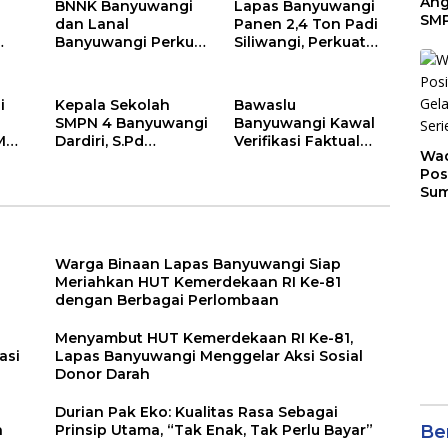
Ang
BNNK Banyuwangi
Lapas Banyuwangi
SMP
dan Lanal
Panen 2,4 Ton Padi
Tem
Banyuwangi Perkuat
Siliwangi, Perkuat
Sunr
k,
Sinergi P4GN Melalui
Ketahanan Pangan
Cha
Audensi
Nasional
i
Kepala Sekolah
Bawaslu
SMPN 4 Banyuwangi
Banyuwangi Kawal
M
Dardiri, S.Pd
Verifikasi Faktual
Wad
Apresiasi Orang Tua
Pemutakhiran Data
Pos
Pengantar Siswa,
Partai Golkar
Sum
Setiap Pagi Sambut
Son
Siswa di Depan
Ser
Gerbang Sekolah
202
Warga Binaan Lapas Banyuwangi Siap
Meriahkan HUT Kemerdekaan RI Ke-81
dengan Berbagai Perlombaan
Menyambut HUT Kemerdekaan RI Ke-81,
asi
Lapas Banyuwangi Menggelar Aksi Sosial
Donor Darah
a
Durian Pak Eko: Kualitas Rasa Sebagai
n
Prinsip Utama, “Tak Enak, Tak Perlu Bayar”
Ber