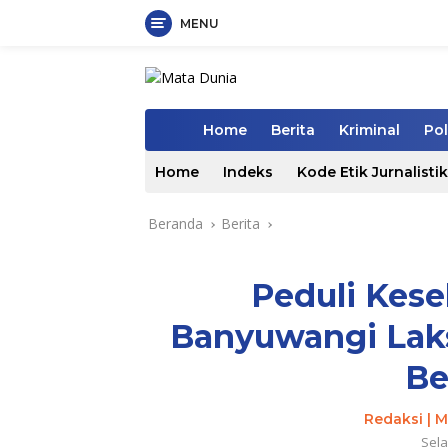
MENU
Langsung
ke
konten
Home
Berita
Kriminal
Pol
Home
Indeks
Kode Etik Jurnalistik
Beranda
Berita
Peduli Kese
Banyuwangi Lak
Be
Redaksi | 
Sela