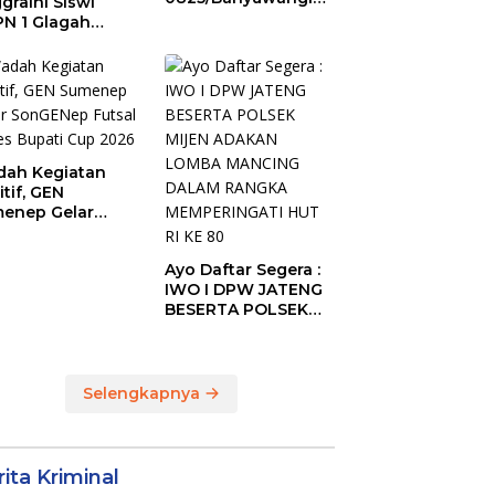
graini Siswi
Laksanakan Garjas
N 1 Glagah
Periodik I Tahun
bus Podium The
2026
ise of Java Silat
mpionship 1
ah Kegiatan
itif, GEN
enep Gelar
GENep Futsal
ies Bupati Cup
Ayo Daftar Segera :
6
IWO I DPW JATENG
BESERTA POLSEK
MIJEN ADAKAN
LOMBA MANCING
DALAM RANGKA
MEMPERINGATI HUT
Selengkapnya
RI KE 80
ita Kriminal