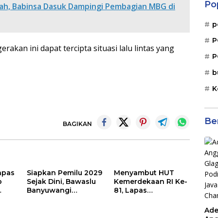
Po
lah, Babinsa Dasuk Dampingi Pembagian MBG di
p
P
akan ini dapat tercipta situasi lalu lintas yang
P
b
K
Be
BAGIKAN
apas
Siapkan Pemilu 2029
Menyambut HUT
p
Sejak Dini, Bawaslu
Kemerdekaan RI Ke-
Banyuwangi
81, Lapas
 Ke-
Gencarkan Edukasi
Banyuwangi
agai
Demokrasi dan
Menggelar Aksi
Ade
Penguatan SDM
Sosial Donor Darah