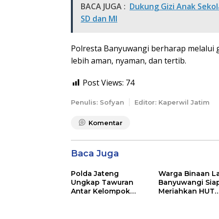
BACA JUGA :
Dukung Gizi Anak Seko
SD dan MI
Polresta Banyuwangi berharap melalui ger
lebih aman, nyaman, dan tertib.
Post Views:
74
Penulis: Sofyan
Editor: Kaperwil Jatim
Komentar
Baca Juga
Polda Jateng
Warga Binaan L
Ungkap Tawuran
Banyuwangi Sia
Antar Kelompok
Meriahkan HUT
Remaja Wilayah
Kemerdekaan RI
Semarang-Kendal, 4
81 dengan Berb
Tersangka dan 17
Perlombaan