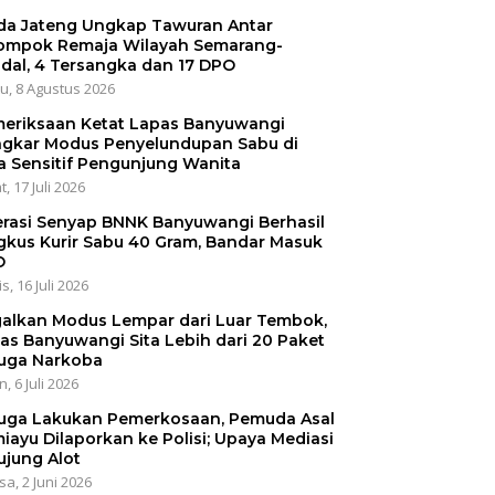
da Jateng Ungkap Tawuran Antar
ompok Remaja Wilayah Semarang-
dal, 4 Tersangka dan 17 DPO
u, 8 Agustus 2026
eriksaan Ketat Lapas Banyuwangi
gkar Modus Penyelundupan Sabu di
a Sensitif Pengunjung Wanita
, 17 Juli 2026
rasi Senyap BNNK Banyuwangi Berhasil
gkus Kurir Sabu 40 Gram, Bandar Masuk
O
s, 16 Juli 2026
alkan Modus Lempar dari Luar Tembok,
as Banyuwangi Sita Lebih dari 20 Paket
uga Narkoba
, 6 Juli 2026
uga Lakukan Pemerkosaan, Pemuda Asal
iayu Dilaporkan ke Polisi; Upaya Mediasi
ujung Alot
sa, 2 Juni 2026