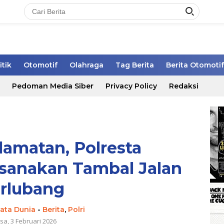
itik
Otomotif
Olahraga
Tag Berita
Berita Otomotif
Pedoman Media Siber
Privacy Policy
Redaksi
lamatan, Polresta
sanakan Tambal Jalan
rlubang
Mata Dunia
-
Berita
,
Polri
sa, 3 Februari 2026